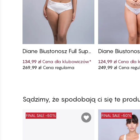
Diane Biustonosz Full Supp
Diane Biustonos
ort Shaper
ączek Bezszw
134,99 zł
Cena dla klubowiczów
*
124,99 zł
Cena dla 
269,99 zł
Cena regularna
249,99 zł
Cena regu
Dodaj do koszyka
Dodaj do ko
Sądzimy, że spodobają ci się te prod
FINAL SALE -50%
FINAL SALE -50%