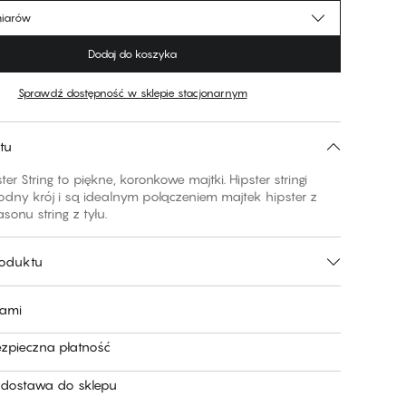
miarów
Dodaj do koszyka
Sprawdź dostępność w sklepie stacjonarnym
tu
ter String to piękne, koronkowe majtki. Hipster stringi
dny krój i są idealnym połączeniem majtek hipster z
asonu string z tyłu.
roduktu
nami
ezpieczna płatność
dostawa do sklepu