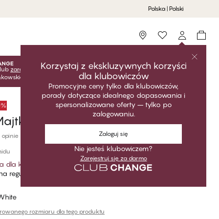
Polska | Polski
Storefinder
Korzystaj z ekskluzywnych korzyści
lub
zarejestruj się
za darmo, aby odblokować ekskluzywne
dla klubowiczów
onkowskie! Ceny klubowe są aktywne tylko po zalogowaniu.
Promocyjne ceny tylko dla klubowiczów,
porady dotyczące idealnego dopasowania i
spersonalizowane oferty – tylko po
50%
zalogowaniu.
ajtki damskie Hipster String
Zaloguj się
 opinie
Nie jesteś klubowiczem?
midu
Zarejestruj się za darmo
a dla klubowiczów
*
a regularna
White
erowanego rozmiaru dla tego produktu