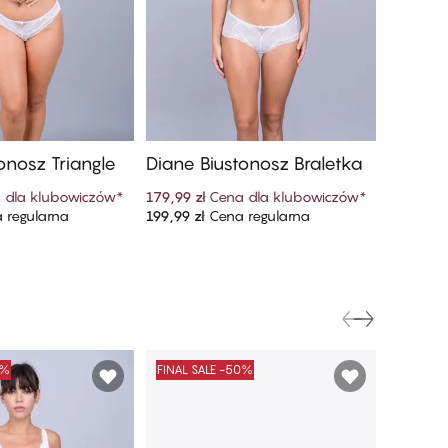
onosz Triangle
Diane Biustonosz Braletka
Diane 
 dla klubowiczów
*
179,99 zł
Cena dla klubowiczów
*
124,99 zł
 regularna
199,99 zł
Cena regularna
249,99 z
 do koszyka
Dodaj do koszyka
0%
FINAL SALE -50%
FINAL S