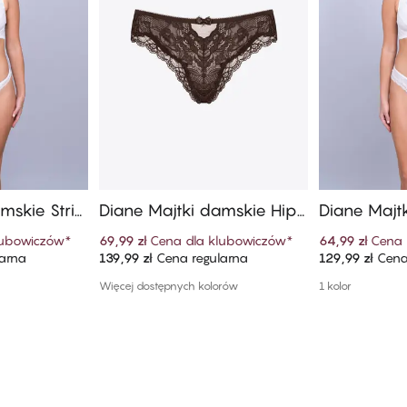
mskie Strin
Diane Majtki damskie Hipst
Diane Majt
er String
lubowiczów
*
69,99 zł
Cena dla klubowiczów
*
64,99 zł
Cena 
arna
139,99 zł
Cena regularna
129,99 zł
Cena
szyka
Dodaj do koszyka
Dodaj
Więcej dostępnych kolorów
1 kolor