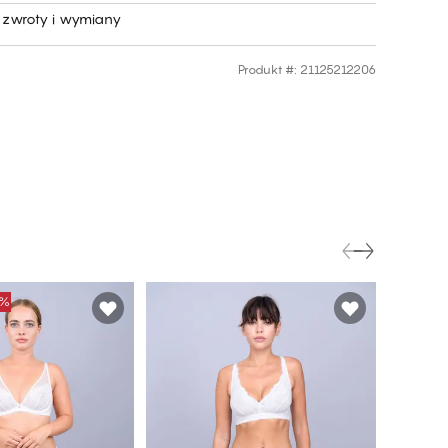
zwroty i wymiany
Produkt #
:
21125212206
0%
FINAL S