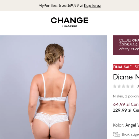
MyPanties: 5 za 169,99 zł.
Kup teraz
Zaloguj się
oferty czł
FINAL SALE -
Diane M
0
Niskie, z polia
64,99 zł
Cen
129,99 zł
Cen
Kolor
:
Angel 
Brak sug