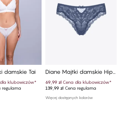
ki damskie Tai
Diane Majtki damskie Hipst
Nellie 
er String
er Stri
dla klubowiczów
*
69,99 zł
Cena dla klubowiczów
*
69,99 zł
 regularna
139,99 zł
Cena regularna
139,99 zł
 do koszyka
Dodaj do koszyka
Więcej dostępnych kolorów
1 kolor