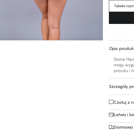
Tabela roz
Opis produk
Diane Hips
mają wygo
przodu i f
Szczegóły p
Czatuj z 
Łatwa i b
Darmowa 