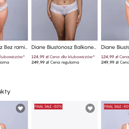
z Bez rami
Diane Biustonosz Balkonet
Diane Biust
owy
ka
klubowiczów
*
124,99 zł
Cena dla klubowiczów
*
124,99 zł
Cena
larna
249,99 zł
Cena regularna
249,99 zł
Cena
szyka
Dodaj do koszyka
Dodaj
ukty
FINAL SALE -50%
FINAL SALE -5