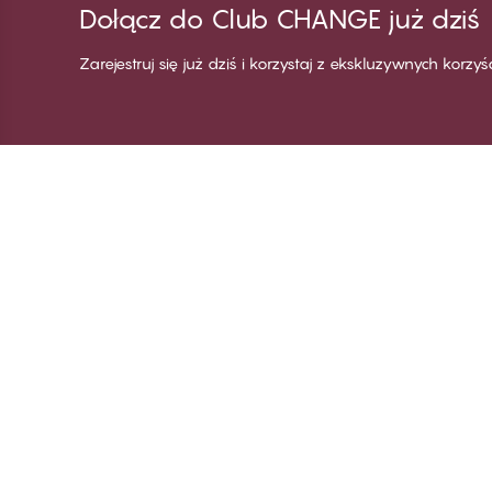
Dołącz do Club CHANGE już dziś
Zarejestruj się już dziś i korzystaj z ekskluzywnych korzy
Dziękujemy za
C
odwiedzenie
Wi
CHANGE Lingerie
Za
Zo
Za