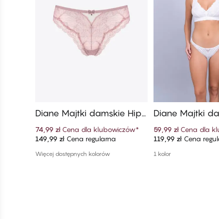
Diane Majtki damskie Hipst
Diane Majtki da
er String
g​ Mini
74,99 zł
Cena dla klubowiczów
*
59,99 zł
Cena dla k
149,99 zł
Cena regularna
119,99 zł
Cena regul
Dodaj do koszyka
Dodaj do ko
Więcej dostępnych kolorów
1 kolor