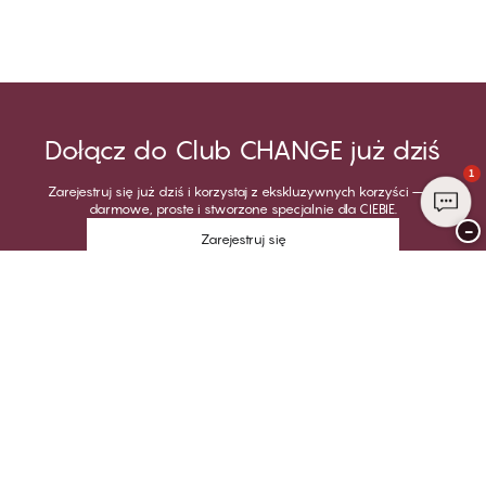
Dołącz do Club CHANGE już dziś
1
Zarejestruj się już dziś i korzystaj z ekskluzywnych korzyści – to
darmowe, proste i stworzone specjalnie dla CIEBIE.
−
Zarejestruj się
Jesteś już członkiem Club CHANGE?
Zaloguj się na swoje konto
Dziękujemy za odwiedzenie