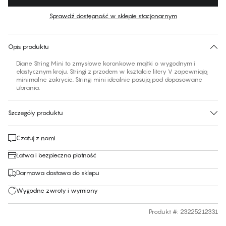
Kolor
:
Ponderosa Pine
Sprawdź dostępność w sklepie stacjonarnym
Brak sugerowanego rozmiaru dla tego produktu
30 dni na zwrot | Bezpłatna dostawa do sklepu
Opis produktu
Diane String Mini to zmysłowe koronkowe majtki o wygodnym i
elastycznym kroju. Stringi z przodem w kształcie litery V zapewniają
minimalne zakrycie. Stringi mini idealnie pasują pod dopasowane
ubrania.
Szczegóły produktu
Czatuj z nami
Łatwa i bezpieczna płatność
Darmowa dostawa do sklepu
Wygodne zwroty i wymiany
Produkt #
:
23225212331