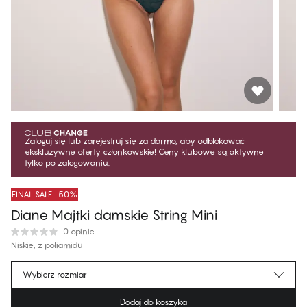
Zaloguj się
lub
zarejestruj się
za darmo, aby odblokować
ekskluzywne oferty członkowskie! Ceny klubowe są aktywne
tylko po zalogowaniu.
FINAL SALE -50%
Diane Majtki damskie String​ Mini
0 opinie
Niskie, z poliamidu
69,99 zł
Cena dla klubowiczów
*
Wybierz rozmiar
139,99 zł
Cena regularna
Dodaj do koszyka