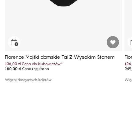
Florence Majtki damskie Tai Z Wysokim Stanem
Flore
135,00 zł
Cena dla klubowiczów
*
124,99 
150,00 zł
Cena regularna
249,99 
Więcej dostępnych kolorów
Więcej