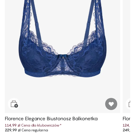
Florence Elegance Biustonosz Balkonetka
Flore
114,99 zł
Cena dla klubowiczów
*
124,99 
229,99 zł
Cena regularna
249,99 