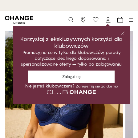
MyPanties: 5 za 169,99 zł.
Kup teraz
Storefinder
Korzystaj z ekskluzywnych korzyści dla
klubowiczów
Promocyjne ceny tylko dla klubowiczów, porady
dotyczące idealnego dopasowania i
spersonalizowane oferty – tylko po zalogowaniu.
Zaloguj się
Nie jesteś klubowiczem?
Zarejestruj się za darmo