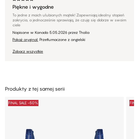
Piękne i wygodne
To jedne z moich ulubionych majtek! Zapewniają idealny stopień
zakrycia, a jednocześnie sprawiają, że czuję się dobrze w swoim
ciele
Napisane w Kanada
5.05.2026
przez
Thalia
Pokaż oryginał.
Przetłumaczone z angielski
Zobacz wszystkie
Produkty z tej samej serii
FINAL SALE -50%
FINA