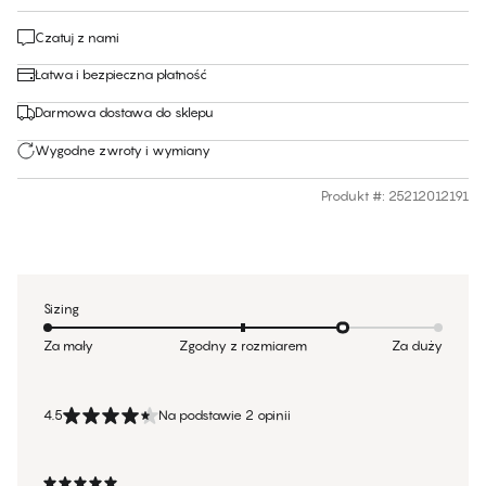
Czatuj z nami
Łatwa i bezpieczna płatność
Darmowa dostawa do sklepu
Wygodne zwroty i wymiany
Produkt #
:
25212012191
Sizing
Za mały
Zgodny z rozmiarem
Za duży
4.5
Na podstawie 2 opinii