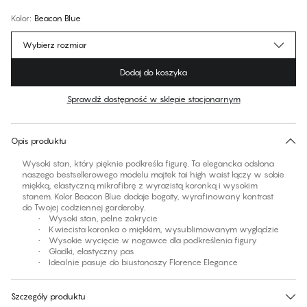
Kolor
:
Beacon Blue
Wybierz rozmiar
Dodaj do koszyka
Sprawdź dostępność w sklepie stacjonarnym
Brak sugerowanego rozmiaru dla tego produktu
30 dni na zwrot | Bezpłatna dostawa do sklepu
Opis produktu
Wysoki stan, który pięknie podkreśla figurę. Ta elegancka odsłona
naszego bestsellerowego modelu majtek tai high waist łączy w sobie
miękką, elastyczną mikrofibrę z wyrazistą koronką i wysokim
stanem. Kolor Beacon Blue dodaje bogaty, wyrafinowany kontrast
do Twojej codziennej garderoby.
• Wysoki stan, pełne zakrycie
• Kwiecista koronka o miękkim, wysublimowanym wyglądzie
• Wysokie wycięcie w nogawce dla podkreślenia figury
• Gładki, elastyczny pas
• Idealnie pasuje do biustonoszy Florence Elegance
Szczegóły produktu