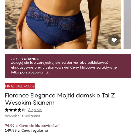
Zaloguj się
lub
zarejestruj się
za darmo, aby odblokować
ekskluzywne oferty członkowskie! Ceny klubowe są aktywne
tylko po zalogowaniu.
FINAL SALE -50%
Florence Elegance Majtki damskie Tai Z
Wysokim Stanem
2 opinie
Wysokie, z poliamidu
74,99 zł
Cena dla klubowiczów
*
149,99 zł
Cena regularna