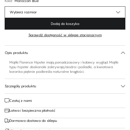
Kolor
:
Maroccan Blue
Wybierz rozmiar
Dodaj do koszyka
Sprawdź dostępność w sklepie stacjonarnym
Brak sugerowanego rozmiaru dla tego produktu
30 dni na zwrot | Bezpłatna dostawa do sklepu
Opis produktu
Majtki Florence Hipster mają ponadczasowy i kobiecy wygląd. Majtki
typu hipster doskonale zakrywają biodra i pośladki, a kwiatowa
koronka pięknie podkreśla naturalne krągłości.
Szczegóły produktu
Czatuj z nami
Łatwa i bezpieczna płatność
Darmowa dostawa do sklepu