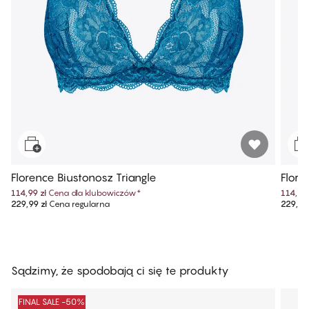
Florence Biustonosz Triangle
Flore
114,99 zł
Cena dla klubowiczów
*
114,99 
229,99 zł
Cena regularna
229,99 
Sądzimy, że spodobają ci się te produkty
FINAL SALE -50%