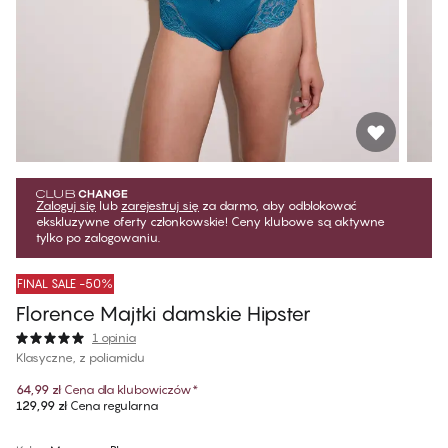
Zaloguj się
lub
zarejestruj się
za darmo, aby odblokować
ekskluzywne oferty członkowskie! Ceny klubowe są aktywne
tylko po zalogowaniu.
FINAL SALE -50%
Florence Majtki damskie Hipster
1 opinia
Klasyczne, z poliamidu
64,99 zł
Cena dla klubowiczów
*
129,99 zł
Cena regularna