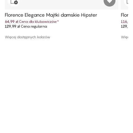
Florence Elegance Majtki damskie Hipster
Flore
64,99 zł
Cena dla klubowiczów
*
116,99 
129,99 zł
Cena regularna
129,99 
Więcej dostępnych kolorów
Więcej