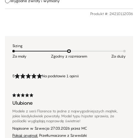
Wygodne zwroty i wymiany
Produkt #
:
24210112036
Sizing
Za mały
Zgodny z rozmiarem
Za duży
5
Na podstawie 1 opinii
Ulubione
Modele z serii Florence to jedne z najwygodniejszych majtek,
jakie kiedykolwiek powstały. Model typu hipster sprawia, że
pośladki wyglądają naprawdę świetnie!
Napisane w Szwecja
27.03.2026
przez
MC
Pokaż oryginał.
Przetłumaczone z Szwedzki