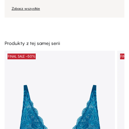
Zobacz wszystkie
Produkty z tej samej serii
FINAL SALE -50%
FINA