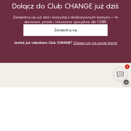
Dołącz do Club CHANGE już dziś
Zarejestruj się już dziś i korzystaj z ekskluzywnych korzyści – to
darmowe, proste i stworzone specjalnie dla CIEBIE.
Zarejestruj się
Jesteś już członkiem Club CHANGE?
Zaloguj się na swoje konto
1
−
Dziękujemy za odwiedzenie
CHANGE Lingerie
PŁATNOŚĆ