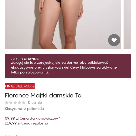
Zaloguj się
lub
zarejestruj się
za darmo, aby odblokować
ekskluzywne oferty członkowskie! Ceny klubowe są aktywne
tylko po zalogowaniu.
FINAL SALE -50%
Florence Majtki damskie Tai
0 opinie
Klasyczne, z poliamidu
59,99 zł
Cena dla klubowiczów
*
119,99 zł
Cena regularna