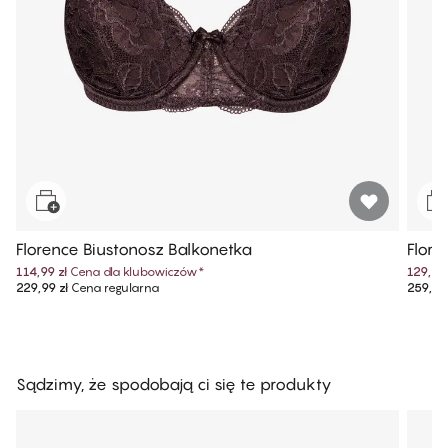
Florence Biustonosz Balkonetka
Flore
114,99 zł
Cena dla klubowiczów
*
129,99 
229,99 zł
Cena regularna
259,99 
Sądzimy, że spodobają ci się te produkty