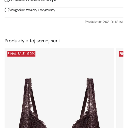
Wygodne zwroty i wymiany
Produkt #
:
24210112161
Produkty z tej samej serii
FINAL SALE -50%
FINA