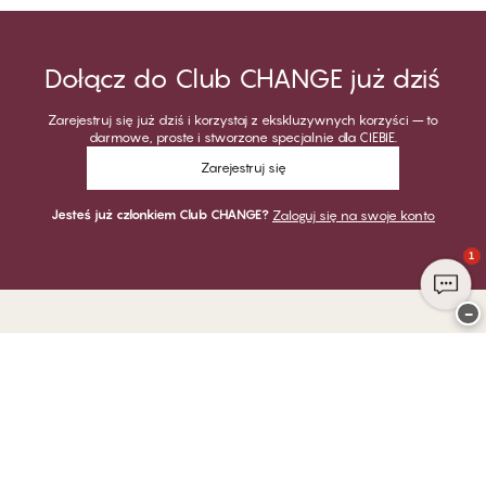
Dołącz do Club CHANGE już dziś
Zarejestruj się już dziś i korzystaj z ekskluzywnych korzyści – to
darmowe, proste i stworzone specjalnie dla CIEBIE.
Zarejestruj się
Jesteś już członkiem Club CHANGE?
Zaloguj się na swoje konto
1
−
Dziękujemy za odwiedzenie
CHANGE Lingerie