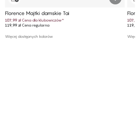
Florence Majtki damskie Tai
Flore
107,99 zł
Cena dla klubowiczów
*
107,99 
119,99 zł
Cena regularna
119,99 
Więcej dostępnych kolorów
Więcej