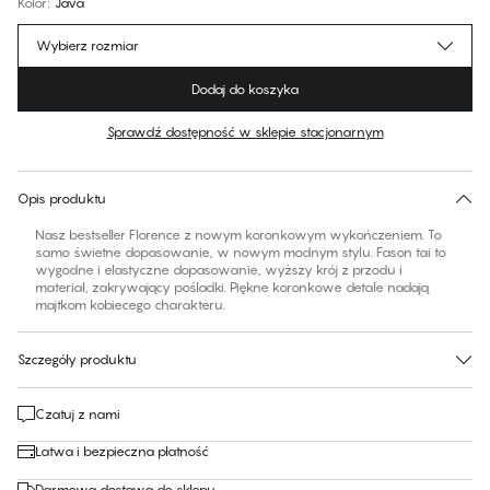
Kolor
:
Java
Wybierz rozmiar
Dodaj do koszyka
Sprawdź dostępność w sklepie stacjonarnym
Brak sugerowanego rozmiaru dla tego produktu
30 dni na zwrot | Bezpłatna dostawa do sklepu
Opis produktu
Nasz bestseller Florence z nowym koronkowym wykończeniem. To
samo świetne dopasowanie, w nowym modnym stylu. Fason tai to
wygodne i elastyczne dopasowanie, wyższy krój z przodu i
materiał, zakrywający pośladki. Piękne koronkowe detale nadają
majtkom kobiecego charakteru.
Szczegóły produktu
Czatuj z nami
Łatwa i bezpieczna płatność
Darmowa dostawa do sklepu