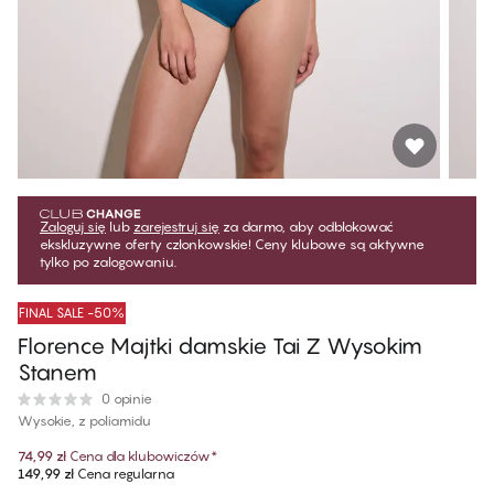
Zaloguj się
lub
zarejestruj się
za darmo, aby odblokować
ekskluzywne oferty członkowskie! Ceny klubowe są aktywne
tylko po zalogowaniu.
FINAL SALE -50%
Florence Majtki damskie Tai Z Wysokim
Stanem
0 opinie
Wysokie, z poliamidu
74,99 zł
Cena dla klubowiczów
*
149,99 zł
Cena regularna