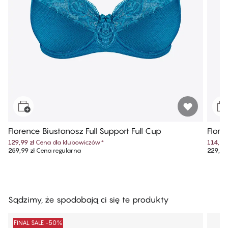
Florence Biustonosz Full Support Full Cup
Flore
129,99 zł
Cena dla klubowiczów
*
114,99 
259,99 zł
Cena regularna
229,99 
Sądzimy, że spodobają ci się te produkty
FINAL SALE -50%