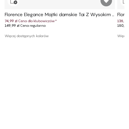
Florence Elegance Majtki damskie Tai Z Wysokim S
Flore
tanem
74,99 zł
Cena dla klubowiczów
*
135,00 
149,99 zł
Cena regularna
150,00 
Więcej dostępnych kolorów
Więcej