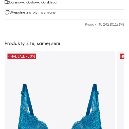
Darmowa dostawa do sklepu
Wygodne zwroty i wymiany
Produkt #
:
24210112198
Produkty z tej samej serii
FINAL SALE -50%
FINA