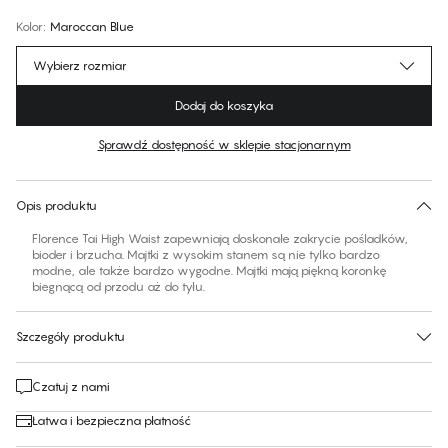
Kolor
:
Maroccan Blue
Wybierz rozmiar
Dodaj do koszyka
Sprawdź dostępność w sklepie stacjonarnym
Brak sugerowanego rozmiaru dla tego produktu
30 dni na zwrot | Bezpłatna dostawa do sklepu
Opis produktu
Florence Tai High Waist zapewniają doskonałe zakrycie pośladków,
bioder i brzucha. Majtki z wysokim stanem są nie tylko bardzo
modne, ale także bardzo wygodne. Majtki mają piękną koronkę
biegnącą od przodu aż do tyłu.
Szczegóły produktu
Czatuj z nami
Łatwa i bezpieczna płatność