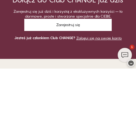
Zarejestruj się już dziś i korzystaj z ekskluzywnych korzyści – to
darmowe, proste i stworzone specjalnie dla CIEBIE.
Zarejestruj się
Jesteś już członkiem Club CHANGE?
Zaloguj się na swoje konto
1
−
Dziękujemy za odwiedzenie
CHANGE Lingerie
PŁATNOŚĆ