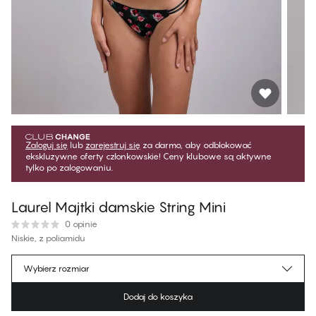
Zaloguj się
lub
zarejestruj się
za darmo, aby odblokować
ekskluzywne oferty członkowskie! Ceny klubowe są aktywne
tylko po zalogowaniu.
Laurel Majtki damskie String​ Mini
0 opinie
Niskie, z poliamidu
62,99 zł
Cena dla klubowiczów
*
Wybierz rozmiar
69,99 zł
Cena regularna
Dodaj do koszyka
Kolor
:
Black Beauty