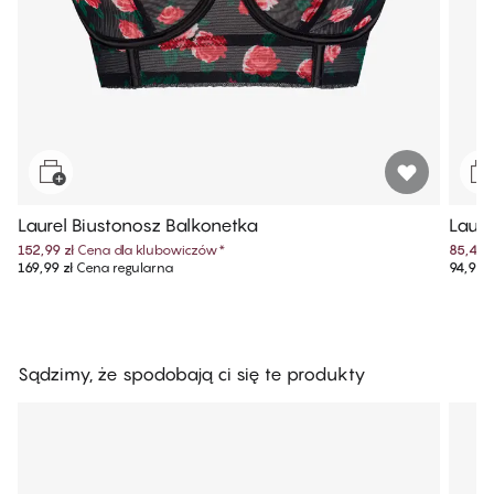
Laurel Biustonosz Balkonetka
Laure
152,99 zł
Cena dla klubowiczów
*
85,49 z
169,99 zł
Cena regularna
94,99 z
Sądzimy, że spodobają ci się te produkty