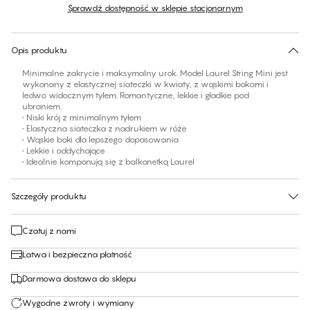
Sprawdź dostępność w sklepie stacjonarnym
Brak sugerowanego rozmiaru dla tego produktu
30 dni na zwrot | Bezpłatna dostawa do sklepu
Opis produktu
Minimalne zakrycie i maksymalny urok. Model Laurel String Mini jest
wykonany z elastycznej siateczki w kwiaty, z wąskimi bokami i
ledwo widocznym tyłem. Romantyczne, lekkie i gładkie pod
ubraniem.
• Niski krój z minimalnym tyłem
• Elastyczna siateczka z nadrukiem w róże
• Wąskie boki dla lepszego dopasowania
• Lekkie i oddychające
• Idealnie komponują się z balkonetką Laurel
Szczegóły produktu
Czatuj z nami
Łatwa i bezpieczna płatność
Darmowa dostawa do sklepu
Wygodne zwroty i wymiany