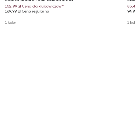
152,99 zł
Cena dla klubowiczów
*
85,49 z
169,99 zł
Cena regularna
94,99 z
1 kolor
1 kolor