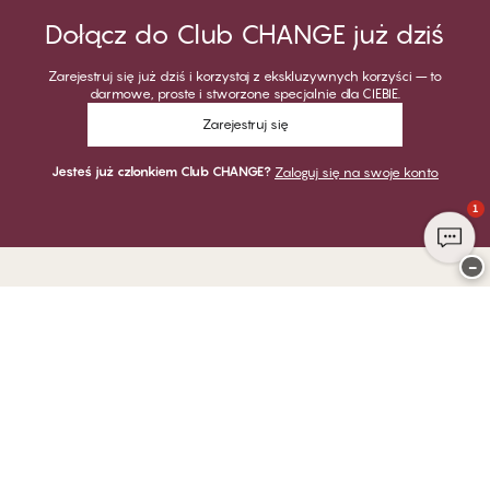
Dołącz do Club CHANGE już dziś
Zarejestruj się już dziś i korzystaj z ekskluzywnych korzyści – to
darmowe, proste i stworzone specjalnie dla CIEBIE.
Zarejestruj się
Jesteś już członkiem Club CHANGE?
Zaloguj się na swoje konto
1
−
Dziękujemy za odwiedzenie
CHANGE Lingerie
PŁATNOŚĆ