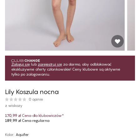
Zaloguj się
lub
zarejestruj się
za darmo, aby odblokować
ekskluzywne oferty członkowskie! Ceny klubowe są aktywne
tylko po zalogowaniu.
Lily Koszula nocna
0 opinie
z wiskozy
170,99 zł
Cena dla klubowiczów
*
189,99 zł
Cena regularna
Kolor
:
Aquifer