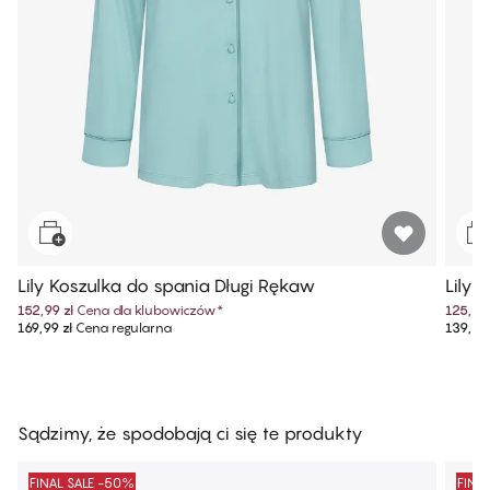
Lily Koszulka do spania Długi Rękaw
Lily
152,99 zł
Cena dla klubowiczów
*
125,99 
169,99 zł
Cena regularna
139,99 
Sądzimy, że spodobają ci się te produkty
FINAL SALE -50%
FINA