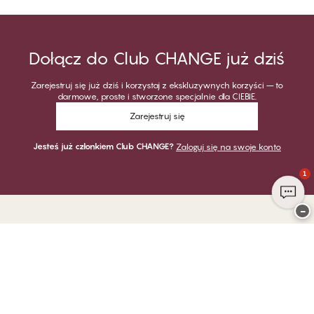
Dołącz do Club CHANGE już dziś
Zarejestruj się już dziś i korzystaj z ekskluzywnych korzyści – to
darmowe, proste i stworzone specjalnie dla CIEBIE.
Zarejestruj się
Jesteś już członkiem Club CHANGE?
Zaloguj się na swoje konto
1
−
Dziękujemy za odwiedzenie
CHANGE Lingerie