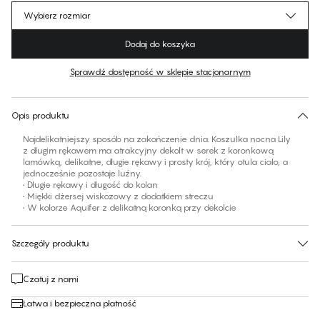
Wybierz rozmiar
Dodaj do koszyka
Sprawdź dostępność w sklepie stacjonarnym
Brak sugerowanego rozmiaru dla tego produktu
30 dni na zwrot | Bezpłatna dostawa do sklepu
Opis produktu
Najdelikatniejszy sposób na zakończenie dnia. Koszulka nocna Lily
z długim rękawem ma atrakcyjny dekolt w serek z koronkową
lamówką, delikatne, długie rękawy i prosty krój, który otula ciało, a
jednocześnie pozostaje luźny.
• Długie rękawy i długość do kolan
• Miękki dżersej wiskozowy z dodatkiem streczu
• W kolorze Aquifer z delikatną koronką przy dekolcie
Szczegóły produktu
Czatuj z nami
Łatwa i bezpieczna płatność