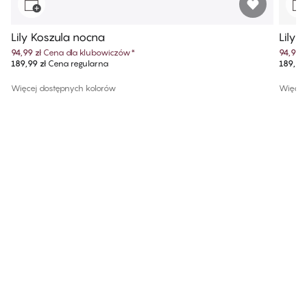
Lily Koszula nocna
Lily 
94,99 zł
Cena dla klubowiczów
*
94,99 z
189,99 zł
Cena regularna
189,99 
Więcej dostępnych kolorów
Więcej