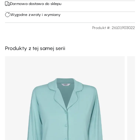
Darmowa dostawa do sklepu
Wygodne zwroty i wymiany
Produkt #
:
26101903022
Produkty z tej samej serii