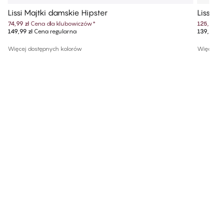
Lissi Majtki damskie Hipster
Lissi
74,99 zł
Cena dla klubowiczów
*
125,99 
149,99 zł
Cena regularna
139,99 
Więcej dostępnych kolorów
Więcej