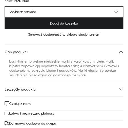
Kolor
:
Bijou Blue
Wybierz rozmiar
Dodaj do koszyka
Sprawdź dostępność w sklepie stacjonarnym
Brak sugerowanego rozmiaru dla tego produktu
30 dni na zwrot | Bezpłatna dostawa do sklepu
Opis produktu
Lissi Hipster to piękne niebieskie majtki z koronkowym tyłem. Majtki
hipster zapewniają najwyższy komfort dzięki elastycznemu krojowi i
doskonałemu zakryciu bioder i pośladków. Majtki hipster sprawdzą
się idealnie niezależnie od noszonego rozmiaru.
Szczegóły produktu
Czatuj z nami
Łatwa i bezpieczna płatność
Darmowa dostawa do sklepu