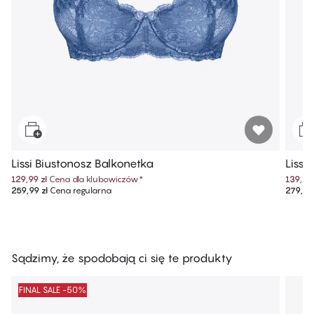
Lissi Biustonosz Balkonetka
Lissi
129,99 zł
Cena dla klubowiczów
*
139,99 
259,99 zł
Cena regularna
279,99 
Sądzimy, że spodobają ci się te produkty
FINAL SALE -50%