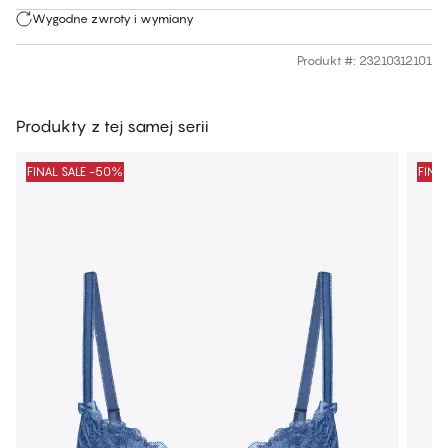
Wygodne zwroty i wymiany
Produkt #
:
23210312101
Produkty z tej samej serii
FINAL SALE -50%
FINA