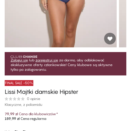
Zaloguj się
lub
zarejestruj się
za darmo, aby odblokować
ekskluzywne oferty członkowskie! Ceny klubowe są aktywne
tylko po zalogowaniu.
FINAL SALE -50%
Lissi Majtki damskie Hipster
0 opinie
Klasyczne, z poliamidu
79,99 zł
Cena dla klubowiczów
*
159,99 zł
Cena regularna