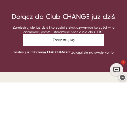
Dołącz do Club CHANGE już dziś
Zarejestruj się już dziś i korzystaj z ekskluzywnych korzyści – to
darmowe, proste i stworzone specjalnie dla CIEBIE.
Zarejestruj się
Jesteś już członkiem Club CHANGE?
Zaloguj się na swoje konto
1
−
Dziękujemy za odwiedzenie
CHANGE Lingerie
PŁATNOŚĆ