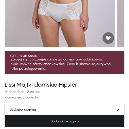
Zaloguj się
lub
zarejestruj się
za darmo, aby odblokować
ekskluzywne oferty członkowskie! Ceny klubowe są aktywne
tylko po zalogowaniu.
Lissi Majtki damskie Hipster
0 opinie
Klasyczne, z poliestru
125,99 zł
Cena dla klubowiczów
*
Wybierz rozmiar
139,99 zł
Cena regularna
Dodaj do koszyka
Kolor
:
Ivory