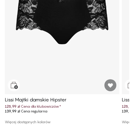
Lissi Majtki damskie Hipster
Lissi
125,99 zł
Cena dla klubowiczów
*
125,99 
139,99 zł
Cena regularna
139,99 
Więcej dostępnych kolorów
Więcej