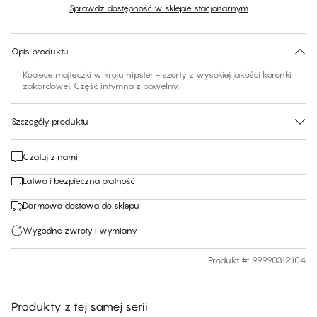
Sprawdź dostępność w sklepie stacjonarnym
Brak sugerowanego rozmiaru dla tego produktu
30 dni na zwrot | Bezpłatna dostawa do sklepu
Opis produktu
Kobiece majteczki w kroju hipster - szorty z wysokiej jakości koronki
żakardowej. Część intymna z bawełny.
Szczegóły produktu
Czatuj z nami
Łatwa i bezpieczna płatność
Darmowa dostawa do sklepu
Wygodne zwroty i wymiany
Produkt #
:
99990312104
Produkty z tej samej serii