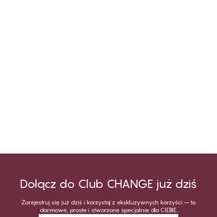
Dołącz do Club CHANGE już dziś
Zarejestruj się już dziś i korzystaj z ekskluzywnych korzyści – to
darmowe, proste i stworzone specjalnie dla CIEBIE.