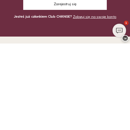
Zarejestruj się
Jesteś już członkiem Club CHANGE?
Zaloguj się na swoje konto
1
−
Dziękujemy za odwiedzenie
CHANGE Lingerie
PŁATNOŚĆ
DOSTAWA