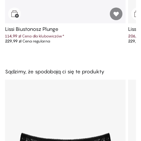
Lissi Biustonosz Plunge
Lissi
114,99 zł
Cena dla klubowiczów
*
206,99 
229,99 zł
Cena regularna
229,99 
Sądzimy, że spodobają ci się te produkty