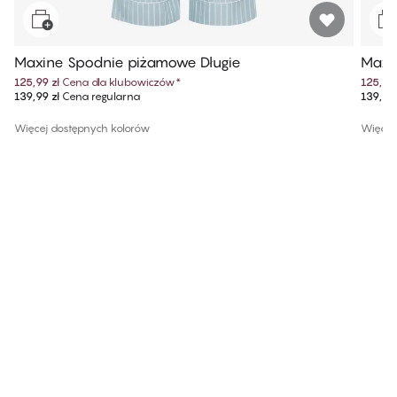
Maxine Spodnie piżamowe Długie
Maxin
125,99 zł
Cena dla klubowiczów
*
125,99 
139,99 zł
Cena regularna
139,99 
Więcej dostępnych kolorów
Więcej