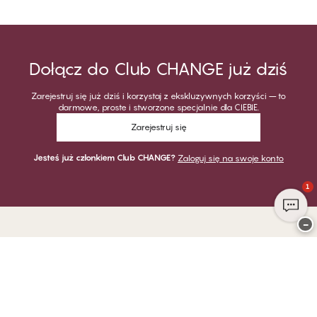
Dołącz do Club CHANGE już dziś
Zarejestruj się już dziś i korzystaj z ekskluzywnych korzyści – to
darmowe, proste i stworzone specjalnie dla CIEBIE.
Zarejestruj się
Jesteś już członkiem Club CHANGE?
Zaloguj się na swoje konto
1
−
Dziękujemy za odwiedzenie
CHANGE Lingerie