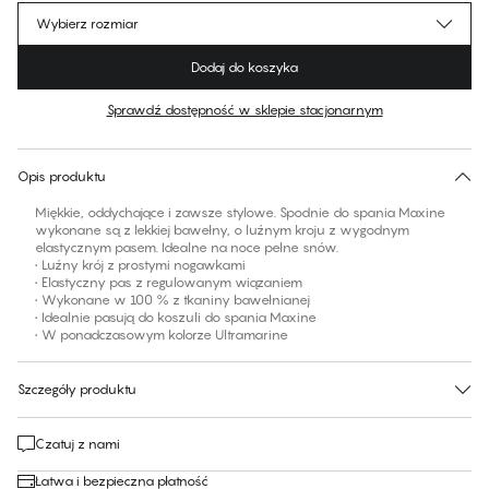
Wybierz rozmiar
Dodaj do koszyka
Sprawdź dostępność w sklepie stacjonarnym
Brak sugerowanego rozmiaru dla tego produktu
30 dni na zwrot | Bezpłatna dostawa do sklepu
Opis produktu
Miękkie, oddychające i zawsze stylowe. Spodnie do spania Maxine
wykonane są z lekkiej bawełny, o luźnym kroju z wygodnym
elastycznym pasem. Idealne na noce pełne snów.
• Luźny krój z prostymi nogawkami
• Elastyczny pas z regulowanym wiązaniem
• Wykonane w 100 % z tkaniny bawełnianej
• Idealnie pasują do koszuli do spania Maxine
• W ponadczasowym kolorze Ultramarine
Szczegóły produktu
Czatuj z nami
Łatwa i bezpieczna płatność