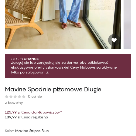
Zaloguj się
lub
zarejestruj się
za darmo, aby odblokować
ekskluzywne oferty członkowskie! Ceny klubowe są aktywne
tylko po zalogowaniu.
Maxine Spodnie piżamowe Długie
0 opinie
z bawełny
125,99 zł
Cena dla klubowiczów
*
139,99 zł
Cena regularna
Kolor
:
Maxine Stripes Blue