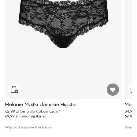
Melanie Majtki damskie Hipster
Melan
62,99 zł
Cena dla klubowiczów
*
34,99 z
69,99 zł
Cena regularna
69,99 z
Więcej dostępnych kolorów
Więcej