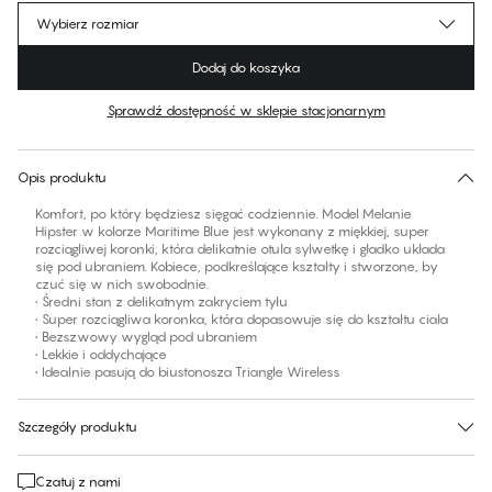
Wybierz rozmiar
Dodaj do koszyka
Sprawdź dostępność w sklepie stacjonarnym
Brak sugerowanego rozmiaru dla tego produktu
30 dni na zwrot | Bezpłatna dostawa do sklepu
Opis produktu
Komfort, po który będziesz sięgać codziennie. Model Melanie
Hipster w kolorze Maritime Blue jest wykonany z miękkiej, super
rozciągliwej koronki, która delikatnie otula sylwetkę i gładko układa
się pod ubraniem. Kobiece, podkreślające kształty i stworzone, by
czuć się w nich swobodnie.
• Średni stan z delikatnym zakryciem tyłu
• Super rozciągliwa koronka, która dopasowuje się do kształtu ciała
• Bezszwowy wygląd pod ubraniem
• Lekkie i oddychające
• Idealnie pasują do biustonosza Triangle Wireless
Szczegóły produktu
Czatuj z nami