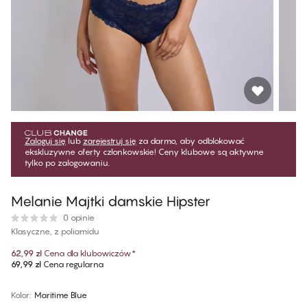
Zaloguj się
lub
zarejestruj się
za darmo, aby odblokować
ekskluzywne oferty członkowskie! Ceny klubowe są aktywne
tylko po zalogowaniu.
Melanie Majtki damskie Hipster
0 opinie
Klasyczne, z poliamidu
62,99 zł
Cena dla klubowiczów
*
69,99 zł
Cena regularna
Kolor
:
Maritime Blue