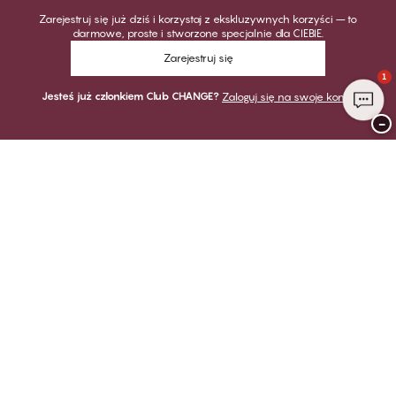
Zarejestruj się już dziś i korzystaj z ekskluzywnych korzyści – to
darmowe, proste i stworzone specjalnie dla CIEBIE.
Zarejestruj się
1
Jesteś już członkiem Club CHANGE?
Zaloguj się na swoje konto
−
Dziękujemy za odwiedzenie
CHANGE Lingerie
PŁATNOŚĆ
DOSTAWA