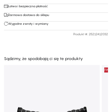
Łatwa i bezpieczna płatność
Darmowa dostawa do sklepu
Wygodne zwroty i wymiany
Produkt #
:
25212412032
Sądzimy, że spodobają ci się te produkty
FINA