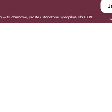
J
ści – to darmowe, proste i stworzone specjalnie dla CIEBIE.
J
LUB CHANGE
INDYWIDUALNA OBSŁUGA
O FIR
ęcej o Club Change
Dostawa
O CHAN
sady i warunki członkowstwa
Zwroty
Sklepy
stań klubowiczem
Karty podarunkowe
Praca 
loguj się
Poradnik rozmiarów
Odpowi
FAQ
System
Skontaktuj się z nami
Polityka informowania o
nieprawidłowościach