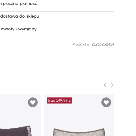
ezpieczna płatność
dostawa do sklepu
zwroty i wymiany
Produkt #
:
21216252414
5 za 149,99 zł
5 za 149