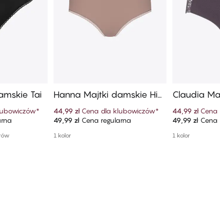
amskie Tai
Hanna Majtki damskie Hip
Claudia Ma
ster
lubowiczów
*
44,99 zł
Cena dla klubowiczów
*
44,99 zł
Cena 
arna
49,99 zł
Cena regularna
49,99 zł
Cena 
szyka
Dodaj do koszyka
Dodaj
orów
1 kolor
1 kolor