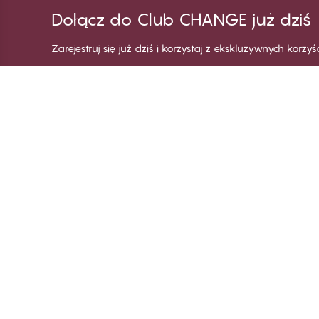
Dołącz do Club CHANGE już dziś
Zarejestruj się już dziś i korzystaj z ekskluzywnych korzy
Dziękujemy za
C
odwiedzenie
Wi
CHANGE Lingerie
Za
Zo
Za