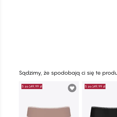
Sądzimy, że spodobają ci się te prod
5 za 149,99 zł
5 za 149,99 zł