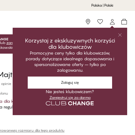
Polska | Polski
Storefinder
Korzystaj z ekskluzywnych korzyści
lub
zarejestruj się
za darmo, aby odblokować ekskluzywne
dla klubowiczów
onkowskie! Ceny klubowe są aktywne tylko po zalogowaniu.
Promocyjne ceny tylko dla klubowiczów,
porady dotyczące idealnego dopasowania i
spersonalizowane oferty – tylko po
zalogowaniu.
ajtki damskie Tai
Zaloguj się
 opinie
Nie jesteś klubowiczem?
ylonu
Zarejestruj się za darmo
a dla klubowiczów
*
 regularna
erowanego rozmiaru dla tego produktu