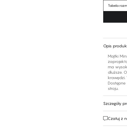
Tabela roz
Opis produk
Majtki Min
zaprojekt
ma wysoko
dłuższe. 
krawędzi.
Dostępne 
stroju.
Szczegóły p
Czatuj z 