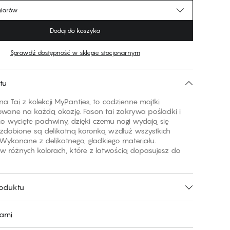
miarów
Dodaj do koszyka
Sprawdź dostępność w sklepie stacjonarnym
tu
na Tai z kolekcji MyPanties, to codzienne majtki
owane na każdą okazję. Fason tai zakrywa pośladki i
 wycięte pachwiny, dzięki czemu nogi wydają się
Ozdobione są delikatną koronką wzdłuż wszystkich
 Wykonane z delikatnego, gładkiego materiału.
w różnych kolorach, które z łatwością dopasujesz do
roduktu
nami