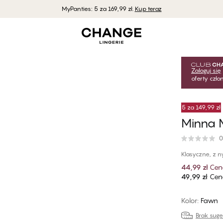
MyPanties: 5 za 169,99 zł.
Kup teraz
Zaloguj się
oferty czł
5 za 149,99 zł
Minna M
0
Klasyczne, z n
44,99 zł
Cen
49,99 zł
Cena
Kolor
:
Fawn
Brak sug