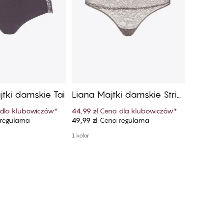
jtki damskie Tai
Liana Majtki damskie Strin
Hanna 
g​
eky
dla klubowiczów
*
44,99 zł
Cena dla klubowiczów
*
44,99 zł
regularna
49,99 zł
Cena regularna
49,99 zł
 do koszyka
Dodaj do koszyka
1 kolor
Więcej do