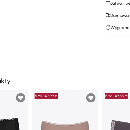
Łatwa i b
Darmowa 
Wygodne 
ukty
5 za 149,99 zł
5 za 149,99 zł