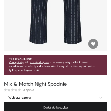
Zaloguj się
lub
zarejestruj się
za darmo, aby odblokować
ekskluzywne oferty członkowskie! Ceny klubowe są aktywne
tylko po zalogowaniu.
Mix & Match Night Spodnie
0 opinie
170,99 zł
Cena dla klubowiczów
*
Wybierz rozmiar
189,99 zł
Cena regularna
Dodaj do koszyka
Kolor
:
Dashed Stripe