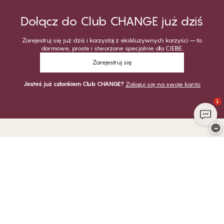
Dołącz do Club CHANGE już dziś
Zarejestruj się już dziś i korzystaj z ekskluzywnych korzyści – to
darmowe, proste i stworzone specjalnie dla CIEBIE.
Zarejestruj się
Jesteś już członkiem Club CHANGE?
Zaloguj się na swoje konto
1
−
Dziękujemy za odwiedzenie
CHANGE Lingerie
PŁATNOŚĆ