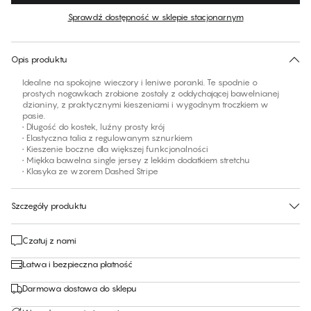
Sprawdź dostępność w sklepie stacjonarnym
Brak sugerowanego rozmiaru dla tego produktu
30 dni na zwrot | Bezpłatna dostawa do sklepu
Opis produktu
Idealne na spokojne wieczory i leniwe poranki. Te spodnie o
prostych nogawkach zrobione zostały z oddychającej bawełnianej
dzianiny, z praktycznymi kieszeniami i wygodnym troczkiem w
pasie.
• Długość do kostek, luźny prosty krój
• Elastyczna talia z regulowanym sznurkiem
• Kieszenie boczne dla większej funkcjonalności
• Miękka bawełna single jersey z lekkim dodatkiem stretchu
• Klasyka ze wzorem Dashed Stripe
Szczegóły produktu
Czatuj z nami
Łatwa i bezpieczna płatność
Darmowa dostawa do sklepu