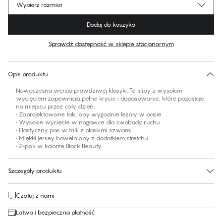
Wybierz rozmiar
Dodaj do koszyka
Sprawdź dostępność w sklepie stacjonarnym
Brak sugerowanego rozmiaru dla tego produktu
30 dni na zwrot | Bezpłatna dostawa do sklepu
Opis produktu
Nowoczesna wersja prawdziwej klasyki. Te slipy z wysokim
wycięciem zapewniają pełne krycie i dopasowanie, które pozostaje
na miejscu przez cały dzień.
• Zaprojektowane tak, aby wygodnie leżały w pasie
• Wysokie wycięcie w nogawce dla swobody ruchu
• Elastyczny pas w talii z płaskimi szwami
• Miękki jersey bawełniany z dodatkiem stretchu
• 2‑pak w kolorze Black Beauty
Szczegóły produktu
Czatuj z nami
Łatwa i bezpieczna płatność