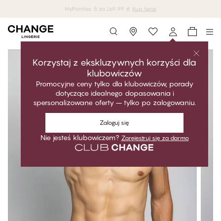
MyPanties: 5 za 169,99 zł.
Kup teraz
Storefinder
Korzystaj z ekskluzywnych korzyści dla
klubowiczów
Promocyjne ceny tylko dla klubowiczów, porady
dotyczące idealnego dopasowania i
spersonalizowane oferty – tylko po zalogowaniu.
Zaloguj się
Nie jesteś klubowiczem?
Zarejestruj się za darmo