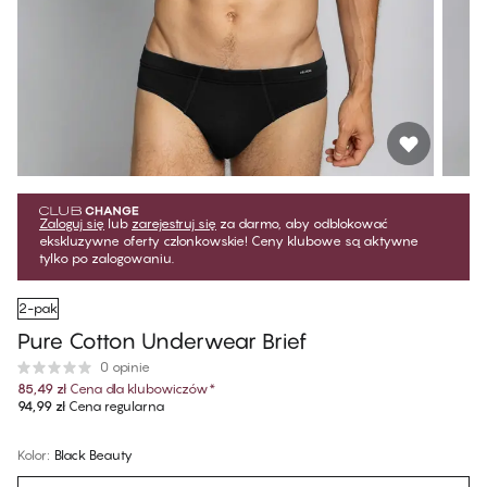
Zaloguj się
lub
zarejestruj się
za darmo, aby odblokować
ekskluzywne oferty członkowskie! Ceny klubowe są aktywne
tylko po zalogowaniu.
2-pak
Pure Cotton Underwear Brief
0 opinie
85,49 zł
Cena dla klubowiczów
*
94,99 zł
Cena regularna
Kolor
:
Black Beauty