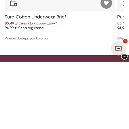
Pure Cotton Underwear Brief
Pure 
85,49 zł
Cena dla klubowiczów
*
85,49 z
94,99 zł
Cena regularna
94,99 z
Więcej dostępnych kolorów
Więcej
1
−
Dołącz do Club CHANGE już dziś
Zarejestruj się już dziś i korzystaj z ekskluzywnych korzyści – to
darmowe, proste i stworzone specjalnie dla CIEBIE.
Zarejestruj się
Jesteś już członkiem Club CHANGE?
Zaloguj się na swoje konto