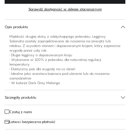
Kolor
:
Dark Grey Melange
Sprawdź dostępność w sklepie stacjonarnym
Brak sugerowanego rozmiaru dla tego produktu
30 dni na zwrot | Bezpłatna dostawa do sklepu
Opis produktu
Miękkość drugiej skóry z oddychającego jedwabiu. Legginsy
Salandra zostały zaprojektowane do noszenia na zewątrz lub
relaksu. Z wysokim stanem i dopasowanym krojem, który zapewnia
wygodę przez cały rok.
• Długie legginsy o dopasowanym kroju
• Wykonane w 100% z jedwabiu dla naturalnej regulacji
temperatury
• Elastyczny pas dla wygody na co dzień
• Idealne jako warstwa bazowa pod ubranie lub do noszenia
samodzielnie
• W kolorze Dark Grey Melange
Szczegóły produktu
Czatuj z nami
Łatwa i bezpieczna płatność