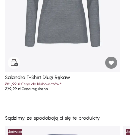
Salandra T-Shirt Długi Rękaw
251,99 zł
Cena dla klubowiczów
*
279,99 zł
Cena regularna
Sądzimy, że spodobają ci się te produkty
Jedwab
Jed