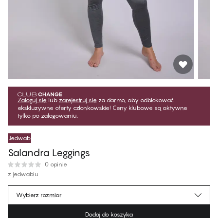
Zaloguj się
lub
zarejestruj się
za darmo, aby odblokować
ekskluzywne oferty członkowskie! Ceny klubowe są aktywne
tylko po zalogowaniu.
Jedwab
Salandra Leggings
0 opinie
z jedwabiu
251,99 zł
Cena dla klubowiczów
*
Wybierz rozmiar
279,99 zł
Cena regularna
Dodaj do koszyka