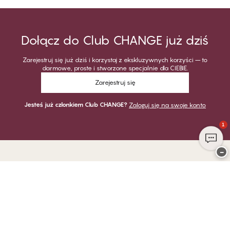
Dołącz do Club CHANGE już dziś
Zarejestruj się już dziś i korzystaj z ekskluzywnych korzyści – to
darmowe, proste i stworzone specjalnie dla CIEBIE.
Zarejestruj się
Jesteś już członkiem Club CHANGE?
Zaloguj się na swoje konto
1
−
Dziękujemy za odwiedzenie
CHANGE Lingerie