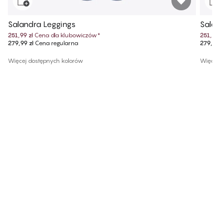
Salandra Leggings
Salan
251,99 zł
Cena dla klubowiczów
*
251,99 
279,99 zł
Cena regularna
279,99 
Więcej dostępnych kolorów
Więcej