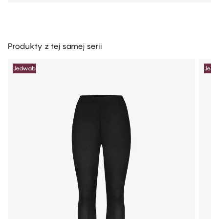
Produkty z tej samej serii
Jedwab
Jed