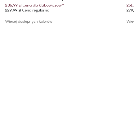
206,99 zł
Cena dla klubowiczów
*
251,99 
229,99 zł
Cena regularna
279,99 
Więcej dostępnych kolorów
Więcej