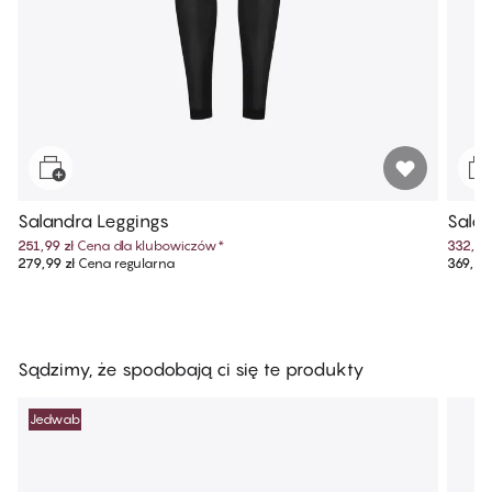
Salandra Leggings
Salan
251,99 zł
Cena dla klubowiczów
*
332,99 
279,99 zł
Cena regularna
369,99 
Sądzimy, że spodobają ci się te produkty
Jedwab