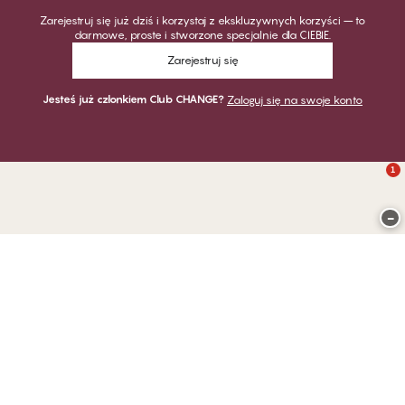
Zarejestruj się już dziś i korzystaj z ekskluzywnych korzyści – to
darmowe, proste i stworzone specjalnie dla CIEBIE.
Zarejestruj się
Jesteś już członkiem Club CHANGE?
Zaloguj się na swoje konto
1
−
Dziękujemy za odwiedzenie
CHANGE Lingerie
PŁATNOŚĆ
DOSTAWA