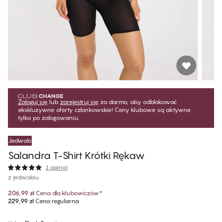
Zaloguj się
lub
zarejestruj się
za darmo, aby odblokować
ekskluzywne oferty członkowskie! Ceny klubowe są aktywne
tylko po zalogowaniu.
Jedwab
Salandra T-Shirt Krótki Rękaw
1 opinia
z jedwabiu
206,99 zł
Cena dla klubowiczów
*
229,99 zł
Cena regularna