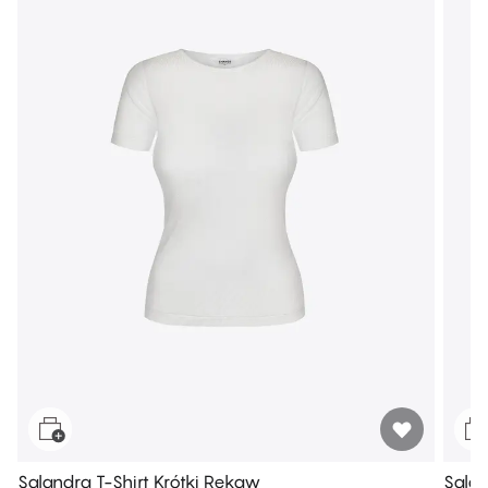
Salandra T-Shirt Krótki Rękaw
Salan