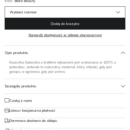
Kolor
:
Black Beauty
Wybierz rozmiar
Dodaj do koszyka
Sprawdź dostępność w sklepie stacjonarnym
Brak sugerowanego rozmiaru dla tego produktu
30 dni na zwrot | Bezpłatna dostawa do sklepu
Opis produktu
Koszulka Salandra z krótkimi rękawami jest wykonana w 100% z
jedwabiu. Jedwab to naturalny materiał, który chłodzi, gdy jest
gorąco, a ogrzewa, gdy jest zimno.
Szczegóły produktu
Czatuj z nami
Łatwa i bezpieczna płatność
Darmowa dostawa do sklepu