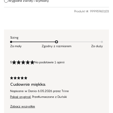
Wygodne zwroty i wymiany
Produkt #
:
99995960103
Sizing
Za mały
Zgodny z rozmiarem
Za duży
5
Na podstawie 1 opinii
Cudownie miękka.
Napisane w Dania
6.05.2026
przez
Trine
Pokaż oryginał.
Przetłumaczone z Duński
Zobacz wszystkie