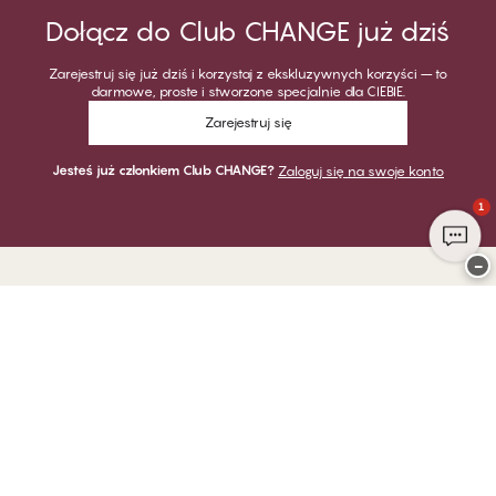
Dołącz do Club CHANGE już dziś
Zarejestruj się już dziś i korzystaj z ekskluzywnych korzyści – to
darmowe, proste i stworzone specjalnie dla CIEBIE.
Zarejestruj się
Jesteś już członkiem Club CHANGE?
Zaloguj się na swoje konto
1
−
Dziękujemy za odwiedzenie
CHANGE Lingerie
PŁATNOŚĆ