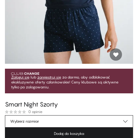
Zaloguj się
lub
zarejestruj się
za darmo, aby odblokować
ekskluzywne oferty członkowskie! Ceny klubowe są aktywne
tylko po zalogowaniu.
Smart Night Szorty
0 opinie
161,99 zł
Cena dla klubowiczów
*
Wybierz rozmiar
179,99 zł
Cena regularna
Dodaj do koszyka
Kolor
:
Gem