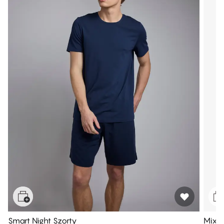
Smart Night Szorty
Mix &