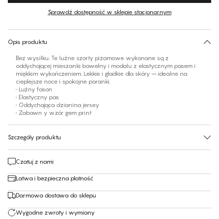
Sprawdź dostępność w sklepie stacjonarnym
Brak sugerowanego rozmiaru dla tego produktu
30 dni na zwrot | Bezpłatna dostawa do sklepu
Opis produktu
Bez wysiłku. Te luźne szorty piżamowe wykonane są z
oddychającej mieszanki bawełny i modalu z elastycznym pasem i
miękkim wykończeniem. Lekkie i gładkie dla skóry – idealne na
cieplejsze noce i spokojne poranki.
• Luźny fason
• Elastyczny pas
• Oddychająca dzianina jersey
• Zabawn y wzór gem print
Szczegóły produktu
Czatuj z nami
Łatwa i bezpieczna płatność
Darmowa dostawa do sklepu
Wygodne zwroty i wymiany