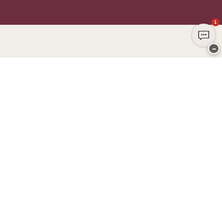
1
−
Dziękujemy za odwiedzenie
CHANGE Lingerie
PŁATNOŚĆ
DOSTAWA
Club CHANGE
Indywidualna obsługa