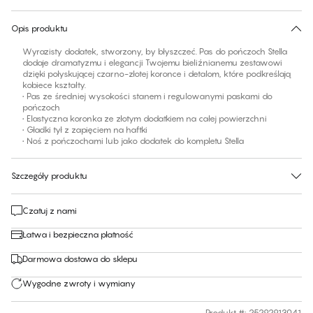
30 dni na zwrot | Bezpłatna dostawa do sklepu
Opis produktu
Wyrazisty dodatek, stworzony, by błyszczeć. Pas do pończoch Stella
dodaje dramatyzmu i elegancji Twojemu bieliźnianemu zestawowi
dzięki połyskującej czarno-złotej koronce i detalom, które podkreślają
kobiece kształty.
• Pas ze średniej wysokości stanem i regulowanymi paskami do
pończoch
• Elastyczna koronka ze złotym dodatkiem na całej powierzchni
• Gładki tył z zapięciem na haftki
• Noś z pończochami lub jako dodatek do kompletu Stella
Szczegóły produktu
Czatuj z nami
Łatwa i bezpieczna płatność
Darmowa dostawa do sklepu
Wygodne zwroty i wymiany
Produkt #
:
25292913041