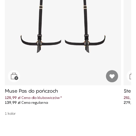
Muse Pas do pończoch
Stell
125,99 zł
Cena dla klubowiczów
*
251,99 
139,99 zł
Cena regularna
279,99 
1 kolor