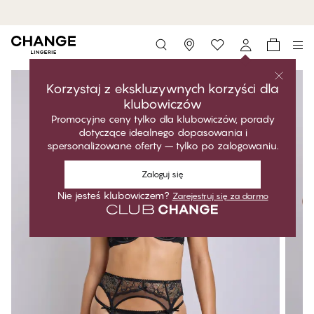
MyPanties: 5 za 169,99 zł.
Kup teraz
Storefinder
Korzystaj z ekskluzywnych korzyści dla
klubowiczów
Promocyjne ceny tylko dla klubowiczów, porady
dotyczące idealnego dopasowania i
spersonalizowane oferty – tylko po zalogowaniu.
Zaloguj się
Nie jesteś klubowiczem?
Zarejestruj się za darmo