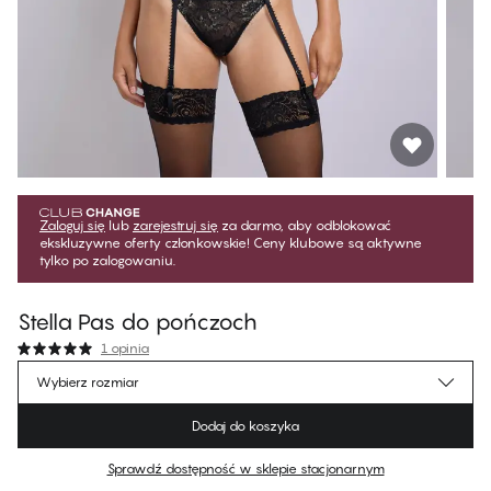
Zaloguj się
lub
zarejestruj się
za darmo, aby odblokować
ekskluzywne oferty członkowskie! Ceny klubowe są aktywne
tylko po zalogowaniu.
Stella Pas do pończoch
1 opinia
125,99 zł
Cena dla klubowiczów
*
Wybierz rozmiar
139,99 zł
Cena regularna
Dodaj do koszyka
Kolor
:
Black w. Gold
Sprawdź dostępność w sklepie stacjonarnym
Brak sugerowanego rozmiaru dla tego produktu