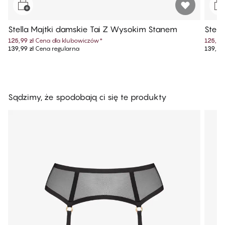
Stella Majtki damskie Tai Z Wysokim Stanem
Stell
125,99 zł
Cena dla klubowiczów
*
125,99 
139,99 zł
Cena regularna
139,99 
Sądzimy, że spodobają ci się te produkty