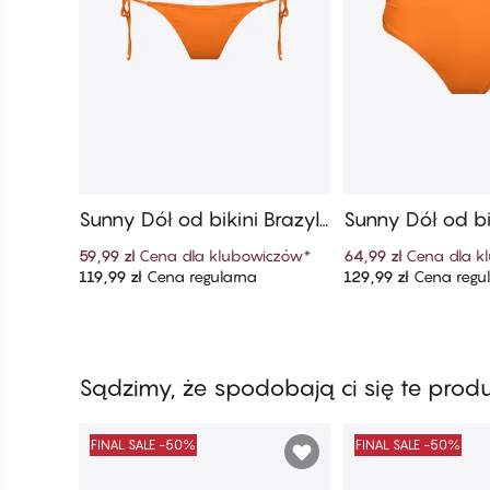
Sunny Dół od bikini Brazyli
Sunny Dół od bik
any Mini
any Z Wysoki
59,99 zł
Cena dla klubowiczów
*
64,99 zł
Cena dla k
119,99 zł
Cena regularna
129,99 zł
Cena regu
Dodaj do koszyka
Dodaj do ko
Sądzimy, że spodobają ci się te prod
FINAL SALE -50%
FINAL SALE -50%