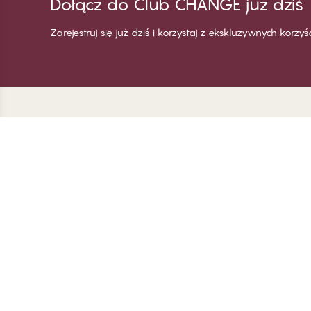
Dołącz do Club CHANGE już dziś
Zarejestruj się już dziś i korzystaj z ekskluzywnych korzy
Dziękujemy za
C
odwiedzenie
Wi
CHANGE Lingerie
Za
Zo
Za