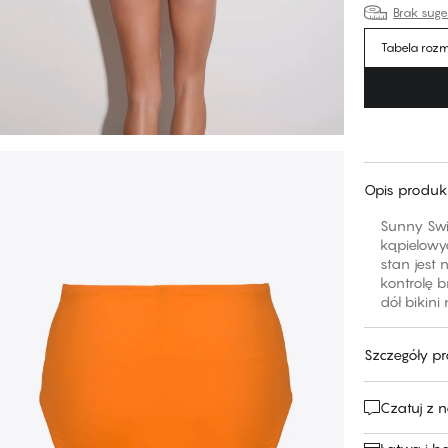
Brak sug
Tabela roz
Opis produk
Sunny Swi
kąpielowy
stan jest
kontrolę 
dół bikini
Szczegóły p
Czatuj z 