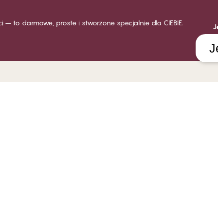
ści – to darmowe, proste i stworzone specjalnie dla CIEBIE.
J
J
LUB CHANGE
INDYWIDUALNA OBSŁUGA
O FIR
ęcej o Club Change
Dostawa
O CHAN
sady i warunki członkowstwa
Zwroty
Sklepy
stań klubowiczem
Karty podarunkowe
Praca 
loguj się
Poradnik rozmiarów
Odpowi
FAQ
System
Skontaktuj się z nami
Polityka informowania o
nieprawidłowościach