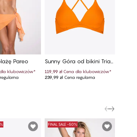
lażę Pareo
Sunny Góra od bikini Trian
Sunny D
gle
dla klubowiczów
*
119,99 zł
Cena dla klubowiczów
*
64,99 zł
regularna
239,99 zł
Cena regularna
129,99 zł
 do koszyka
Dodaj do koszyka
0%
FINAL SALE -50%
FINAL S