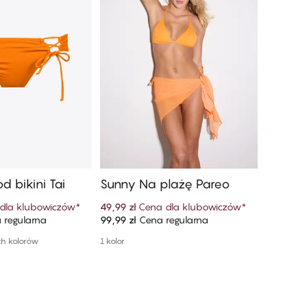
d bikini Tai
Sunny Na plażę Pareo
Giselle
Wysok
dla klubowiczów
*
49,99 zł
Cena dla klubowiczów
*
69,99 zł
 regularna
99,99 zł
Cena regularna
139,99 zł
 do koszyka
Dodaj do koszyka
ch kolorów
1 kolor
1 kolor