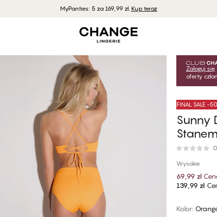
MyPanties: 5 za 169,99 zł.
Kup teraz
Zaloguj się
oferty czł
FINAL SALE -
Sunny D
Stane
0
Wysokie
69,99 zł
Cen
139,99 zł
Cen
Kolor
:
Orange