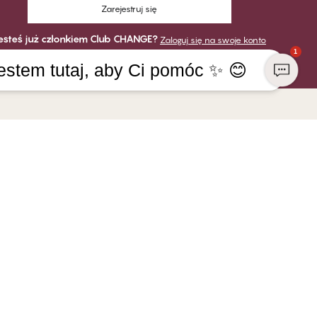
Zarejestruj się
esteś już członkiem Club CHANGE?
Zaloguj się na swoje konto
1
estem tutaj, aby Ci pomóc ✨ 😊
MIE
PŁATNOŚĆ
GE Lingerie
DOSTAWA
w CHANGE
edzialność społeczna
 franczyzowy