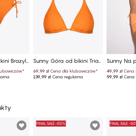
ini Brazyli
Sunny Góra od bikini Trian
Sunny Na p
m Stanem
gle
lubowiczów
*
69,99 zł
Cena dla klubowiczów
*
49,99 zł
Cena 
larna
139,99 zł
Cena regularna
99,99 zł
Cena 
szyka
Dodaj do koszyka
Dodaj
ukty
FINAL SALE -50%
FINAL SALE -5