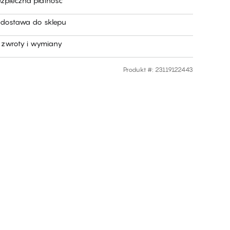
ezpieczna płatność
dostawa do sklepu
zwroty i wymiany
Produkt #
:
23119122443