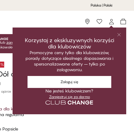
Polska | Polski
Storefinder
Korzystaj z ekskluzywnych korzyści
lub
zarejestruj się
za darmo, aby odblokować ekskluzywne
dla klubowiczów
onkowskie! Ceny klubowe są aktywne tylko po zalogowaniu.
Promocyjne ceny tylko dla klubowiczów,
porady dotyczące idealnego dopasowania i
spersonalizowane oferty – tylko po
50%
zalogowaniu.
ół od bikini Tai Z Wysokim
m
Zaloguj się
Nie jesteś klubowiczem?
 opinie
Zarejestruj się za darmo
a dla klubowiczów
*
a regularna
 Popsicle