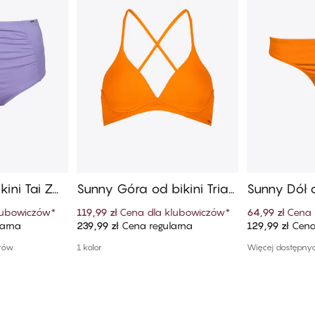
kini Tai Z
Sunny Góra od bikini Trian
Sunny Dół o
em
gle
lubowiczów
*
119,99 zł
Cena dla klubowiczów
*
64,99 zł
Cena 
larna
239,99 zł
Cena regularna
129,99 zł
Cena
szyka
Dodaj do koszyka
Dodaj
orów
1 kolor
Więcej dostępny