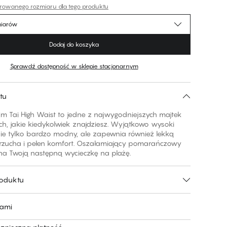
erowanego rozmiaru dla tego produktu
miarów
Dodaj do koszyka
Sprawdź dostępność w sklepie stacjonarnym
tu
m Tai High Waist to jedne z najwygodniejszych majtek
ch, jakie kiedykolwiek znajdziesz. Wyjątkowo wysoki
 nie tylko bardzo modny, ale zapewnia również lekką
brzucha i pełen komfort. Oszałamiający pomarańczowy
 na Twoją następną wycieczkę na plażę.
roduktu
nami