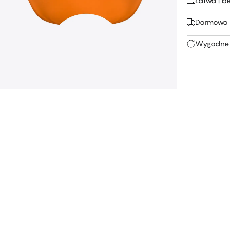
Łatwa i b
Darmowa 
Wygodne 