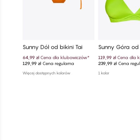
Sunny Dół od bikini Tai
Sunny Góra od b
gle
64,99 zł
Cena dla klubowiczów
*
119,99 zł
Cena dla 
129,99 zł
Cena regularna
239,99 zł
Cena regu
Dodaj do koszyka
Dodaj do ko
Więcej dostępnych kolorów
1 kolor