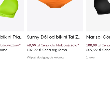
ikini Trian
Sunny Dół od bikini Tai Z
Marisol Gór
Wysokim Stanem
ngle
klubowiczów
*
69,99 zł
Cena dla klubowiczów
*
188,99 zł
Cena
larna
139,99 zł
Cena regularna
209,99 zł
Cena
szyka
Dodaj do koszyka
Dodaj
Więcej dostępnych kolorów
1 kolor