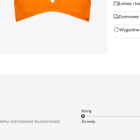
Łatwa i b
Darmowa 
Wygodne 
Sizing
emu rozmiarowi biustonosza.
Za mały