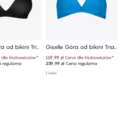
a od bikini Tria
Giselle Góra od bikini Trian
Sunny 
gle
 dla klubowiczów
*
119,99 zł
Cena dla klubowiczów
*
49,99 zł
 regularna
239,99 zł
Cena regularna
99,99 zł
 do koszyka
Dodaj do koszyka
1 kolor
1 kolor