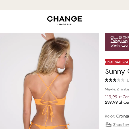
MyPanties: 5 za 169,99 zł.
Kup teraz
Zaloguj się
oferty czł
FINAL SALE -
Sunny G
1
Miękki, Z Fiszb
119,99 zł
Cen
239,99 zł
Cen
Kolor
:
Orange
Znajdź sw