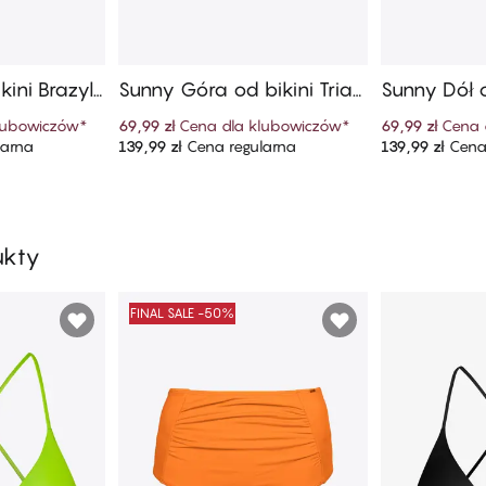
ini Brazyli
Sunny Góra od bikini Trian
Sunny Dół o
m Stanem
gle
Wysokim 
lubowiczów
*
69,99 zł
Cena dla klubowiczów
*
69,99 zł
Cena 
larna
139,99 zł
Cena regularna
139,99 zł
Cena 
szyka
Dodaj do koszyka
Dodaj
ukty
FINAL SALE -50%