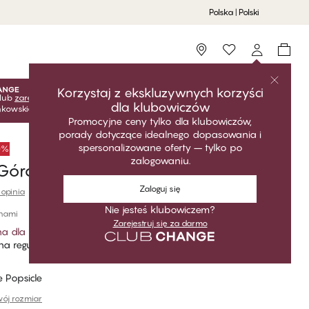
Polska | Polski
Storefinder
Korzystaj z ekskluzywnych korzyści
lub
zarejestruj się
za darmo, aby odblokować ekskluzywne
dla klubowiczów
onkowskie! Ceny klubowe są aktywne tylko po zalogowaniu.
Promocyjne ceny tylko dla klubowiczów,
porady dotyczące idealnego dopasowania i
spersonalizowane oferty – tylko po
50%
zalogowaniu.
óra od bikini Triangle
Zaloguj się
 opinia
Nie jesteś klubowiczem?
inami
Zarejestruj się za darmo
a dla klubowiczów
*
a regularna
 Popsicle
ój rozmiar