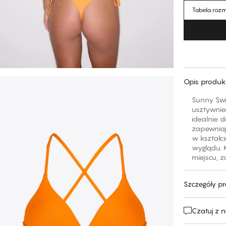
Tabela roz
Opis produk
Sunny Swi
usztywnie
idealnie d
zapewniają
w kształci
wyglądu. 
miejscu, 
Szczegóły p
Czatuj z 