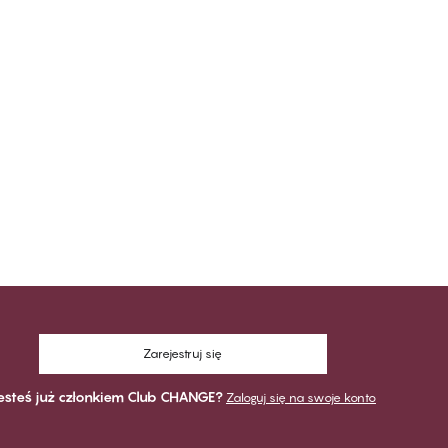
Zarejestruj się
esteś już członkiem Club CHANGE?
Zaloguj się na swoje konto
1