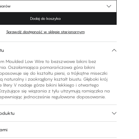
miarów
Dodaj do koszyka
Sprawdź dostępność w sklepie stacjonarnym
tu
m Moulded Low Wire to bezszwowe bikini bez
nia. Oszałamiająca pomarańczowa góra bikini
opasowuje się do kształtu piersi, a trójkątne miseczki
 naturalny i zaokrąglony kształt biustu. Głęboki krój
e litery V nadaje górze bikini lekkiego i otwartego
Krzyżujące się wiązania z tyłu utrzymują ramiączka na
zapewniając jednocześnie regulowane dopasowanie.
roduktu
nami