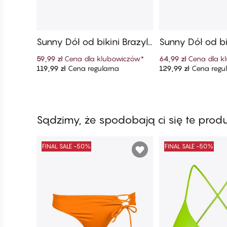
Sunny Dół od bikini Brazyli
Sunny Dół od bik
any Mini
any Z Wysoki
59,99 zł
Cena dla klubowiczów
*
64,99 zł
Cena dla k
119,99 zł
Cena regularna
129,99 zł
Cena regu
Dodaj do koszyka
Dodaj do ko
Sądzimy, że spodobają ci się te prod
FINAL SALE -50%
FINAL SALE -50%