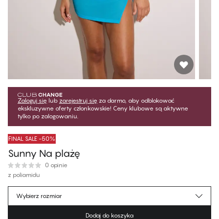
Zaloguj się
lub
zarejestruj się
za darmo, aby odblokować
ekskluzywne oferty członkowskie! Ceny klubowe są aktywne
tylko po zalogowaniu.
FINAL SALE -50%
Sunny Na plażę
0 opinie
z poliamidu
49,99 zł
Cena dla klubowiczów
*
Wybierz rozmiar
99,99 zł
Cena regularna
Dodaj do koszyka