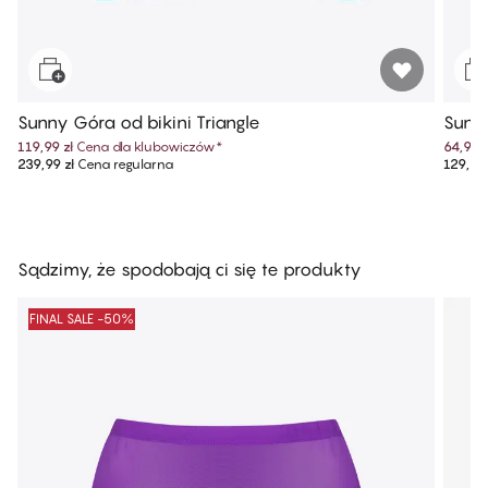
Sunny Góra od bikini Triangle
Sunny
119,99 zł
Cena dla klubowiczów
*
64,99 z
239,99 zł
Cena regularna
129,99 
Sądzimy, że spodobają ci się te produkty
FINAL SALE -50%