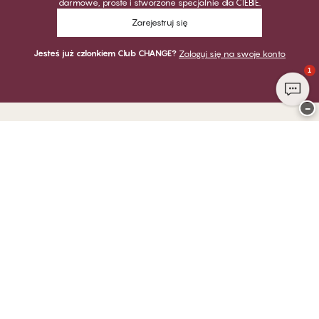
darmowe, proste i stworzone specjalnie dla CIEBIE.
Zarejestruj się
Jesteś już członkiem Club CHANGE?
Zaloguj się na swoje konto
1
−
Dziękujemy za odwiedzenie
CHANGE Lingerie
PŁATNOŚĆ
DOSTAWA