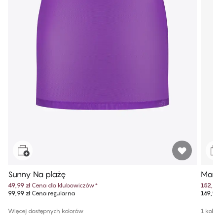
Sunny Na plażę
Maris
49,99 zł
Cena dla klubowiczów
*
152,99 
99,99 zł
Cena regularna
169,99 
Więcej dostępnych kolorów
1 kolor