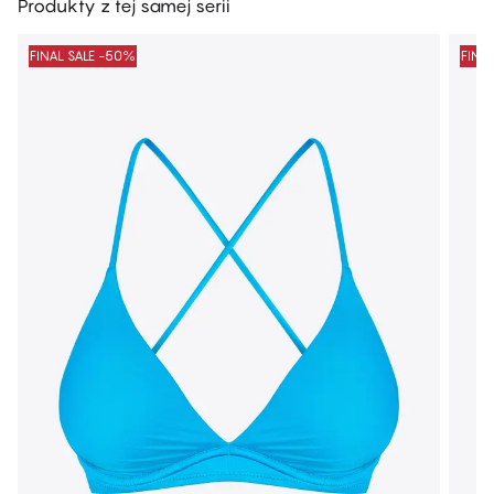
Produkty z tej samej serii
FINAL SALE -50%
FINA