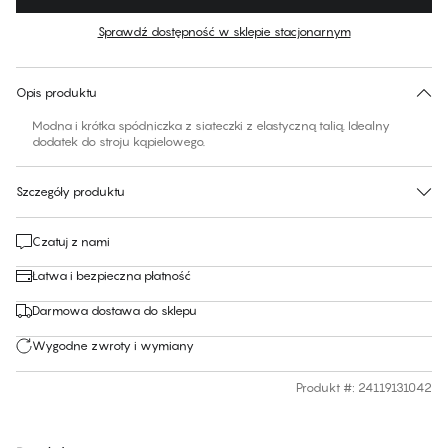
Kolor
:
Blue Danube
Sprawdź dostępność w sklepie stacjonarnym
Brak sugerowanego rozmiaru dla tego produktu
30 dni na zwrot | Bezpłatna dostawa do sklepu
Opis produktu
Modna i krótka spódniczka z siateczki z elastyczną talią. Idealny
dodatek do stroju kąpielowego.
Szczegóły produktu
Czatuj z nami
Łatwa i bezpieczna płatność
Darmowa dostawa do sklepu
Wygodne zwroty i wymiany
Produkt #
:
24119131042