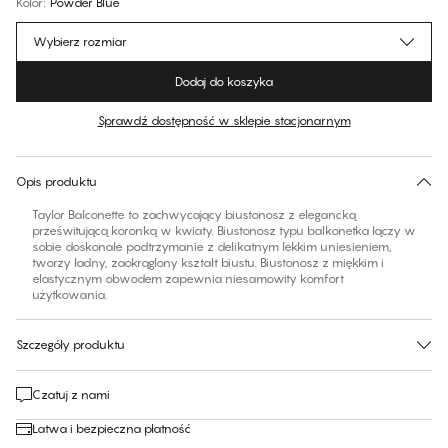
Kolor
:
Powder Blue
Wybierz rozmiar
Dodaj do koszyka
Sprawdź dostępność w sklepie stacjonarnym
Znajdź swój rozmiar
30 dni na zwrot | Bezpłatna dostawa do sklepu
Opis produktu
Taylor Balconette to zachwycający biustonosz z elegancką
prześwitującą koronką w kwiaty. Biustonosz typu balkonetka łączy w
sobie doskonałe podtrzymanie z delikatnym lekkim uniesieniem,
tworzy ładny, zaokrąglony kształt biustu. Biustonosz z miękkim i
elastycznym obwodem zapewnia niesamowity komfort
użytkowania.
Szczegóły produktu
Czatuj z nami
Łatwa i bezpieczna płatność