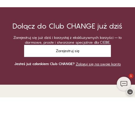
Dołącz do Club CHANGE już dziś
Zarejestruj się już dziś i korzystaj z ekskluzywnych korzyści – to
darmowe, proste i stworzone specjalnie dla CIEBIE.
Zarejestruj się
Jesteś już członkiem Club CHANGE?
Zaloguj się na swoje konto
1
−
Dziękujemy za odwiedzenie
CHANGE Lingerie