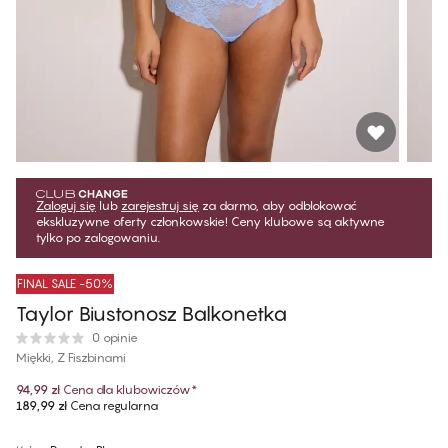
Zaloguj się
lub
zarejestruj się
za darmo, aby odblokować
ekskluzywne oferty członkowskie! Ceny klubowe są aktywne
tylko po zalogowaniu.
FINAL SALE -50%
Taylor Biustonosz Balkonetka
0 opinie
Miękki, Z Fiszbinami
94,99 zł
Cena dla klubowiczów
*
189,99 zł
Cena regularna