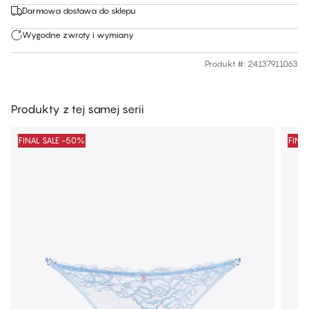
Darmowa dostawa do sklepu
Wygodne zwroty i wymiany
Produkt #
:
24137911063
Produkty z tej samej serii
FINAL SALE -50%
FINA