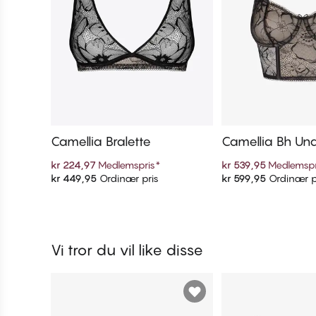
Camellia Bralette
Camellia Bh Un
kr 224,97
Medlemspris
*
kr 539,95
Medlemspr
kr 449,95
Ordinær pris
kr 599,95
Ordinær p
Legg i handlekurven
Legg i handl
Vi tror du vil like disse