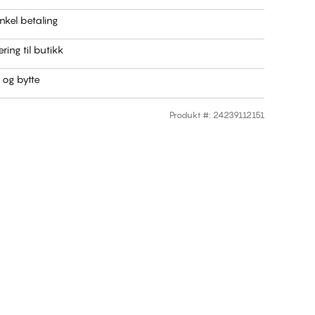
nkel betaling
ring til butikk
r og bytte
Produkt #
:
24239112151