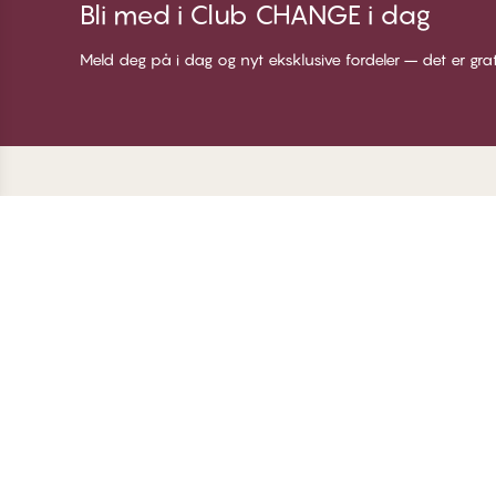
Bli med i Club CHANGE i dag
Meld deg på i dag og nyt eksklusive fordeler – det er gra
Takk for at du besøkte
C
CHANGE Lingerie
Om
Me
Bl
Lo