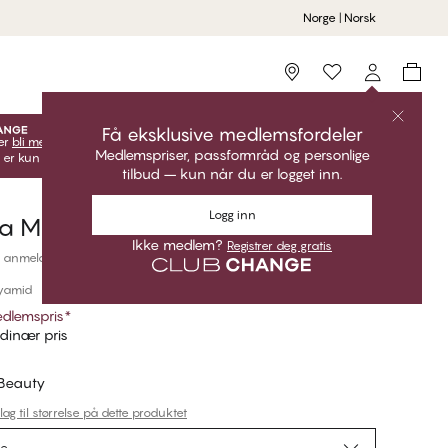
Norge | Norsk
Storefinder
Få eksklusive medlemsfordeler
er
bli medlem
lås opp dine eksklusive medlemstilbud!
Medlemspriser, passformråd og personlige
 er kun gyldige når du er innlogget.
tilbud – kun når du er logget inn.
Logg inn
a Mini G Streng
Ikke medlem?
Registrer deg gratis
 anmeldelser
lyamid
dlemspris
*
dinær pris
 Beauty
lag til størrelse på dette produktet
se