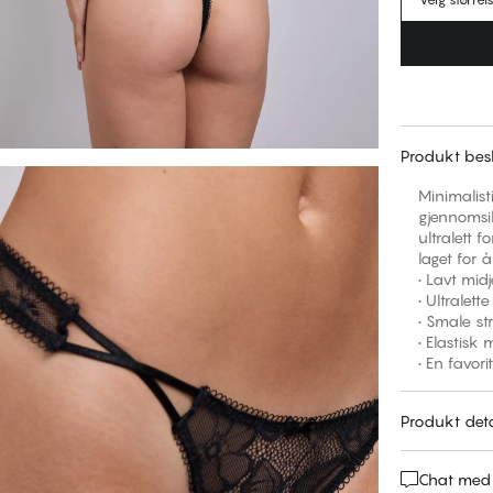
Produkt besk
Minimalisti
gjennomsik
ultralett 
laget for å
• Lavt mi
• Ultralet
• Smale st
• Elastisk 
• En favorit
Produkt deta
Chat med