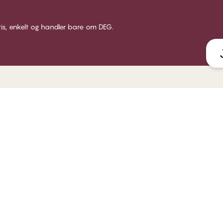
tis, enkelt og handler bare om DEG.
LUB CHANGE
SERVICE
VÅRT 
 Club Change
Leveranse
Om CHA
dlemsbetingelser
Returer
Butikke
i medlem
Gavekort
Bærekr
gg inn
Få en bh tilpasning
B2B
FAQ - ofte stilte spørsmål
Kontakt oss
Åpenhetsloven
Retningslinjer for varsling