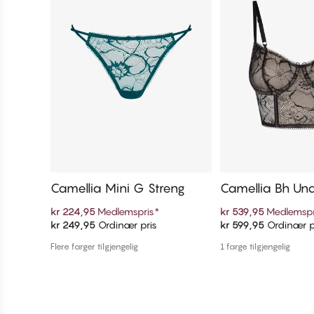
Camellia Mini G Streng
Camellia Bh Un
kr 224,95
Medlemspris
*
kr 539,95
Medlemspr
kr 249,95
Ordinær pris
kr 599,95
Ordinær p
Legg i handlekurven
Legg i handl
Flere farger tilgjengelig
1 farge tilgjengelig