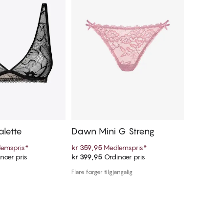
alette
Dawn Mini G Streng
Camelli
emspris
*
kr 359,95
Medlemspris
*
kr 174,9
nær pris
kr 399,95
Ordinær pris
kr 349,9
 handlekurven
Legg i handlekurven
Flere farger tilgjengelig
1 farge tilg