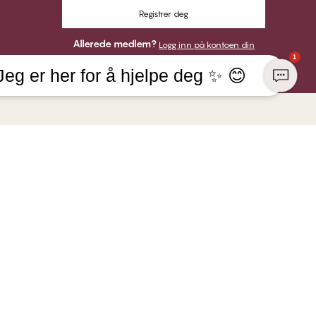
Registrer deg
Allerede medlem?
Logg inn på kontoen din
1
Jeg er her for å hjelpe deg ✨ 😊
KONSERN
HER KAN DU BETALE MED
NGE Lingerie
r
VI SENDER MED
aft