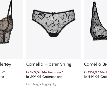
dertøy
Camellia Hipster String
Camellia Br
is
*
kr 269,95
Medlemspris
*
kr 224,97
Medl
ris
kr 299,95
Ordinær pris
kr 449,95
Ordi
ekurven
Legg i handlekurven
Legg i
Flere farger tilgjengelig