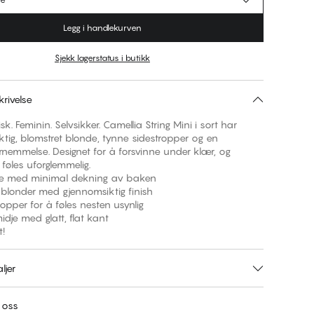
Legg i handlekurven
Sjekk lagerstatus i butikk
rivelse
sk. Feminin. Selvsikker. Camellia String Mini i sort har
tig, blomstret blonde, tynne sidestropper og en
fornemmelse. Designet for å forsvinne under klær, og
 føles uforglemmelig.
dje med minimal dekning av baken
te blonder med gjennomsiktig finish
ropper for å føles nesten usynlig
midje med glatt, flat kant
t!
ljer
 oss