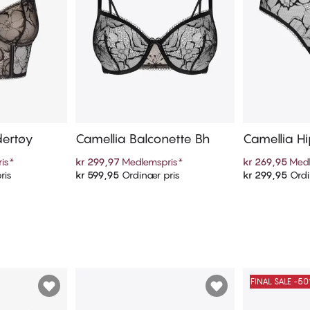
dertøy
Camellia Balconette Bh
Camellia Hi
is
*
kr 299,97
Medlemspris
*
kr 269,95
Medl
ris
kr 599,95
Ordinær pris
kr 299,95
Ordi
ekurven
Legg i handlekurven
Legg i
FINAL SALE -5