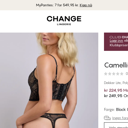
MyPanties: 7 for 549,95 kr.
Kjøp nå
Logg inn
ell
Klubbpriser
Camelli
0
Dekker Lite, Po
kr 224,95
Me
kr 249,95
Or
Farge
:
Black
Ingen fors
Velg størrel