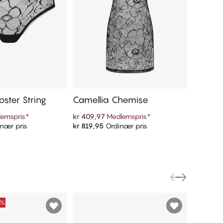
pster String
Camellia Chemise
Camelli
emspris
*
kr 409,97
Medlemspris
*
kr 174,9
nær pris
kr 819,95
Ordinær pris
kr 349,9
 handlekurven
Legg i handlekurven
0%
FINAL S