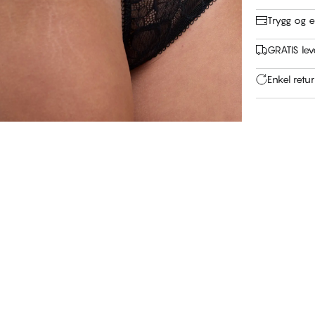
Trygg og e
GRATIS leve
Enkel retu