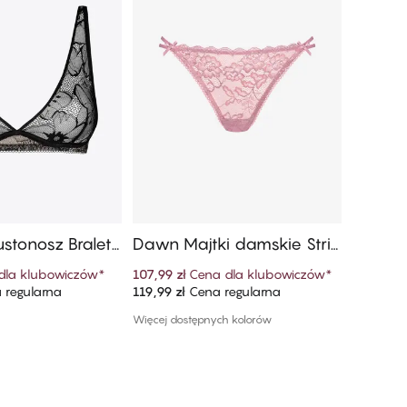
ustonosz Braletk
Dawn Majtki damskie Strin
Camell
g​ Mini
ai Z W
dla klubowiczów
*
107,99 zł
Cena dla klubowiczów
*
54,99 zł
 regularna
119,99 zł
Cena regularna
109,99 zł
 do koszyka
Dodaj do koszyka
Więcej dostępnych kolorów
1 kolor