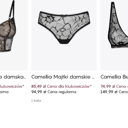
zna damska
Camellia Majtki damskie Hi
Camellia Bi
pster String
a
klubowiczów
*
85,49 zł
Cena dla klubowiczów
*
74,99 zł
Cena 
larna
94,99 zł
Cena regularna
149,99 zł
Cena
szyka
Dodaj do koszyka
Dodaj
1 kolor