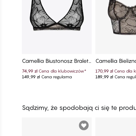
Camellia Biustonosz Braletk
Camellia Bieli
a
Biustonosz
74,99 zł
Cena dla klubowiczów
*
170,99 zł
Cena dla 
149,99 zł
Cena regularna
189,99 zł
Cena regu
Dodaj do koszyka
Dodaj do ko
Sądzimy, że spodobają ci się te prod