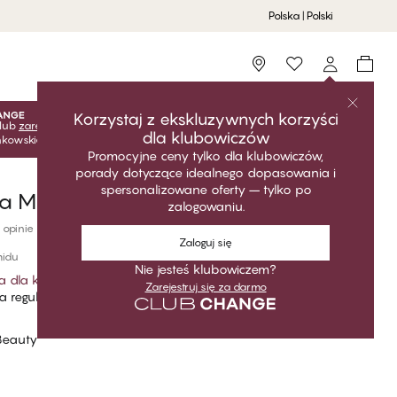
Polska | Polski
Storefinder
Korzystaj z ekskluzywnych korzyści
lub
zarejestruj się
za darmo, aby odblokować ekskluzywne
dla klubowiczów
onkowskie! Ceny klubowe są aktywne tylko po zalogowaniu.
Promocyjne ceny tylko dla klubowiczów,
porady dotyczące idealnego dopasowania i
spersonalizowane oferty – tylko po
a Majtki damskie String​ Mini
zalogowaniu.
 opinie
Zaloguj się
midu
Nie jesteś klubowiczem?
a dla klubowiczów
*
Zarejestruj się za darmo
 regularna
Beauty