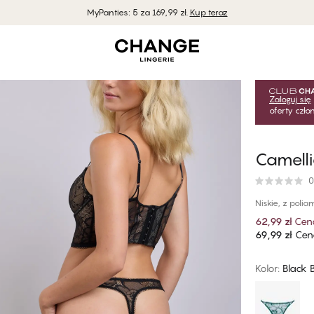
MyPanties: 5 za 169,99 zł.
Kup teraz
Zaloguj się
oferty czł
Camelli
0
Niskie, z polia
62,99 zł
Cen
69,99 zł
Cena
Kolor
:
Black 