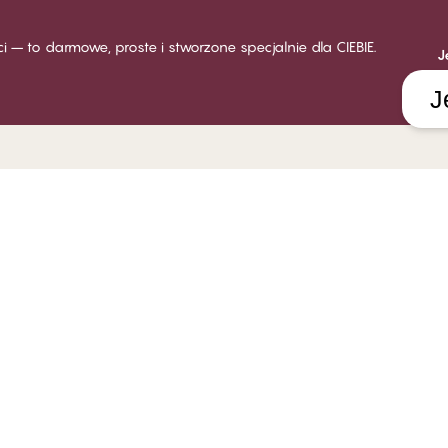
ści – to darmowe, proste i stworzone specjalnie dla CIEBIE.
J
J
LUB CHANGE
INDYWIDUALNA OBSŁUGA
O FIR
ęcej o Club Change
Dostawa
O CHAN
sady i warunki członkowstwa
Zwroty
Sklepy
stań klubowiczem
Karty podarunkowe
Praca 
loguj się
Poradnik rozmiarów
Odpowi
FAQ
System
Skontaktuj się z nami
Polityka informowania o
nieprawidłowościach