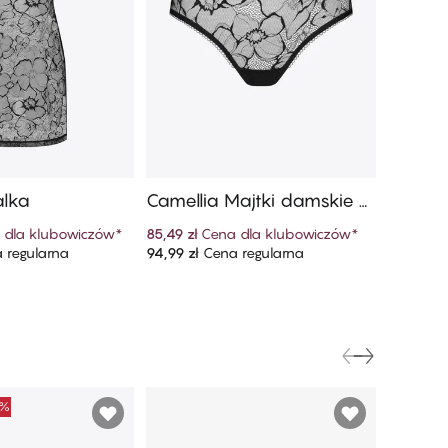
alka
Camellia Majtki damskie Hi
Camell
pster String
ai Z W
 dla klubowiczów
*
85,49 zł
Cena dla klubowiczów
*
54,99 zł
 regularna
94,99 zł
Cena regularna
109,99 zł
 do koszyka
Dodaj do koszyka
0%
FINAL S