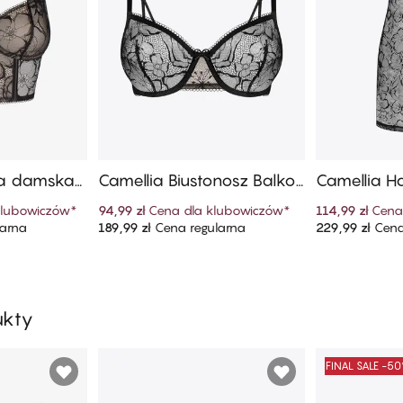
zna damska
Camellia Biustonosz Balkon
Camellia H
etka
klubowiczów
*
94,99 zł
Cena dla klubowiczów
*
114,99 zł
Cena
larna
189,99 zł
Cena regularna
229,99 zł
Cena
szyka
Dodaj do koszyka
Dodaj
ukty
FINAL SALE -5