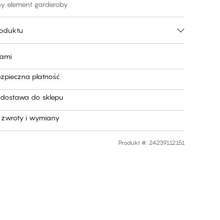
ny element garderoby
roduktu
nami
ezpieczna płatność
dostawa do sklepu
zwroty i wymiany
Produkt #
:
24239112151