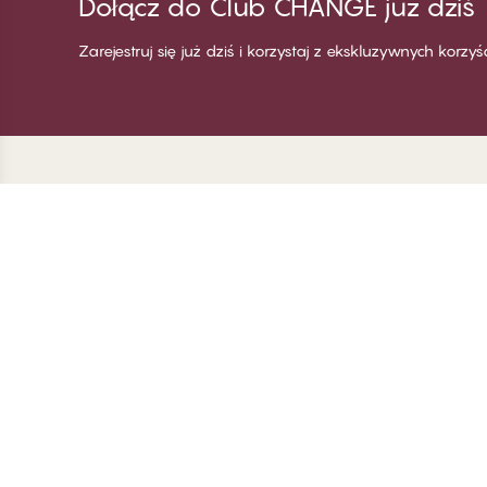
Dołącz do Club CHANGE już dziś
Zarejestruj się już dziś i korzystaj z ekskluzywnych korzy
Dziękujemy za
C
odwiedzenie
Wi
CHANGE Lingerie
Za
Zo
Za