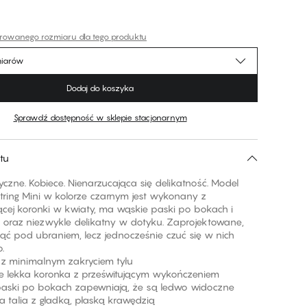
erowanego rozmiaru dla tego produktu
miarów
Dodaj do koszyka
Sprawdź dostępność w sklepie stacjonarnym
tu
yczne. Kobiece. Nienarzucająca się delikatność. Model
String Mini w kolorze czarnym jest wykonany z
ącej koronki w kwiaty, ma wąskie paski po bokach i
ki oraz niezwykle delikatny w dotyku. Zaprojektowane,
ąć pod ubraniem, lecz jednocześnie czuć się w nich
.
ój z minimalnym zakryciem tyłu
le lekka koronka z prześwitującym wykończeniem
paski po bokach zapewniają, że są ledwo widoczne
na talia z gładką, płaską krawędzią