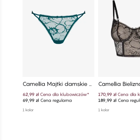
Camellia Majtki damskie St
Camellia Bieli
ring​ Mini
Biustonosz
62,99 zł
Cena dla klubowiczów
*
170,99 zł
Cena dla 
69,99 zł
Cena regularna
189,99 zł
Cena regu
Dodaj do koszyka
Dodaj do ko
1 kolor
1 kolor