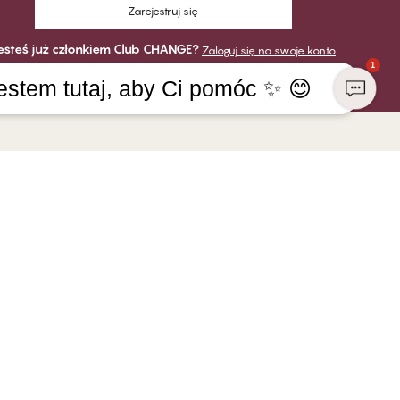
Zarejestruj się
esteś już członkiem Club CHANGE?
Zaloguj się na swoje konto
1
estem tutaj, aby Ci pomóc ✨ 😊
MIE
PŁATNOŚĆ
GE Lingerie
DOSTAWA
w CHANGE
edzialność społeczna
 franczyzowy