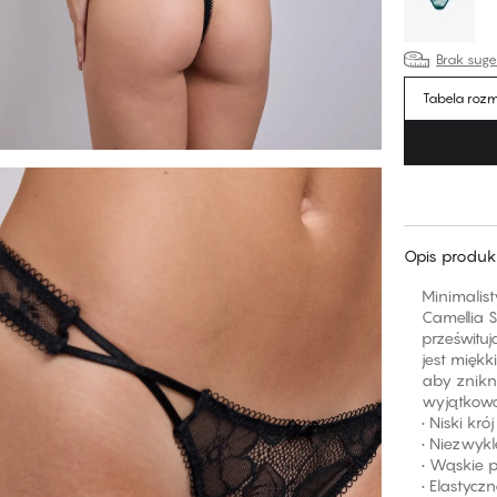
Brak sug
Tabela roz
Opis produk
Minimalist
Camellia 
prześwituj
jest mięk
aby znikn
wyjątkowo
• Niski kr
• Niezwyk
• Wąskie 
• Elastycz