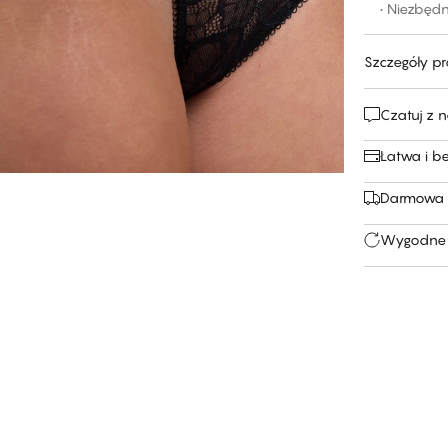
• Niezbęd
Szczegóły p
Czatuj z 
Łatwa i b
Darmowa 
Wygodne 