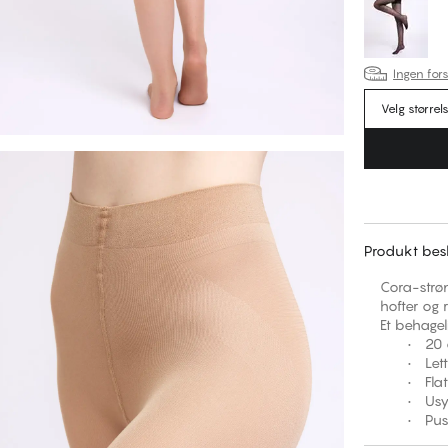
Ingen fors
Velg størrel
Produkt besk
Cora-strøm
hofter og 
Et behagel
• 20 deni
• Lett f
• Flate
• Usynli
• Pusten