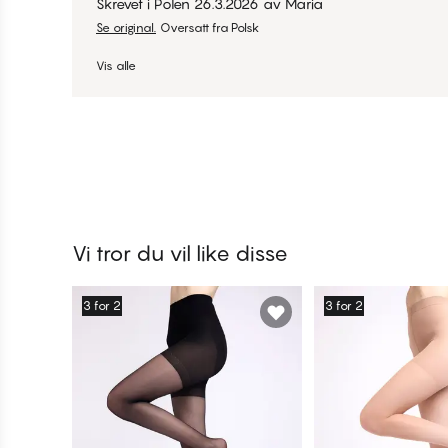
Skrevet i Polen
26.3.2026
av
Maria
Se original.
Oversatt fra Polsk
Vis alle
Vi tror du vil like disse
3 for 2
3 for 2