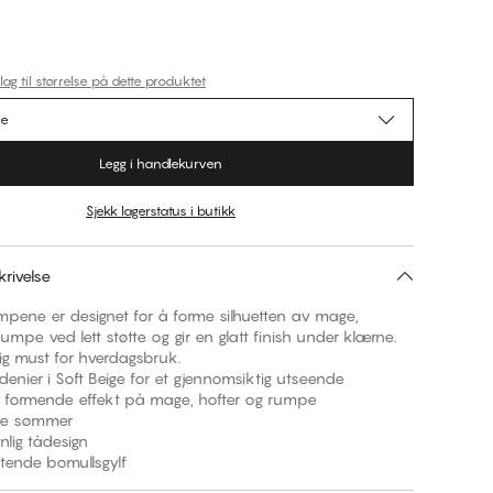
lag til størrelse på dette produktet
se
Legg i handlekurven
Sjekk lagerstatus i butikk
rivelse
pene er designet for å forme silhuetten av mage,
rumpe ved lett støtte og gir en glatt finish under klærne.
ig must for hverdagsbruk.
er i Soft Beige for et gjennomsiktig utseende
ormende effekt på mage, hofter og rumpe
 sømmer
g tådesign
de bomullsgylf