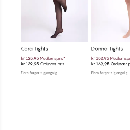
Cora Tights
Donna Tights
kr 125,95
Medlemspris
*
kr 152,95
Medlemspr
kr 139,95
Ordinær pris
kr 169,95
Ordinær p
Legg i handlekurven
Legg i handl
Flere farger tilgjengelig
Flere farger tilgjengelig