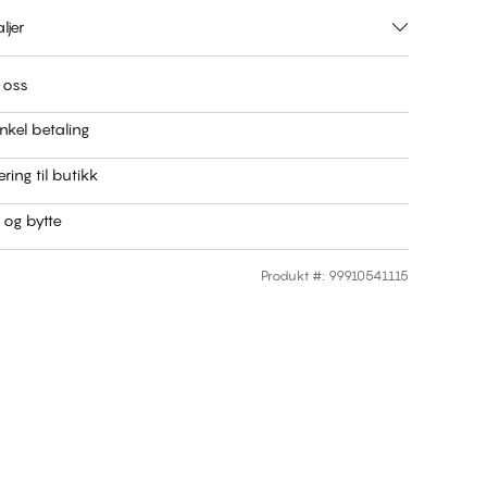
ljer
 oss
nkel betaling
ring til butikk
r og bytte
Produkt #
:
99910541115