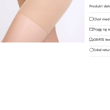
Produkt deta
Chat med
Trygg og e
GRATIS leve
Enkel retu