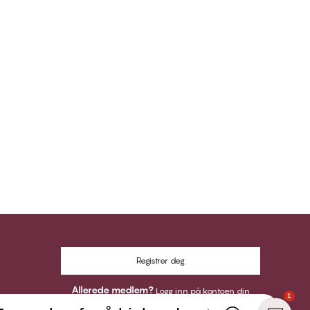
Registrer deg
Allerede medlem?
Logg inn på kontoen din
1