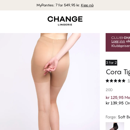
MyPanties: 7 for 549,95 kr.
Kjøp nå
Logg inn
ell
Klubbpriser
3 for 2
Cora Ti
5
20D
kr 125,95
Me
kr 139,95
Ord
Farge
:
Soft B