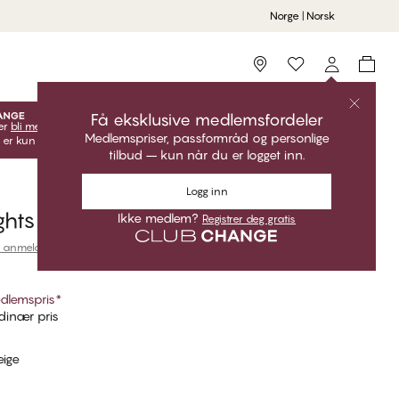
Norge | Norsk
Storefinder
Få eksklusive medlemsfordeler
er
bli medlem
lås opp dine eksklusive medlemstilbud!
Medlemspriser, passformråd og personlige
 er kun gyldige når du er innlogget.
tilbud – kun når du er logget inn.
Logg inn
ghts
Ikke medlem?
Registrer deg gratis
 anmeldelser
dlemspris
*
inær pris
eige