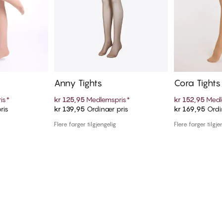
Anny Tights
Cora Tights
is
*
kr 125,95
Medlemspris
*
kr 152,95
Medl
ris
kr 139,95
Ordinær pris
kr 169,95
Ordi
ekurven
Legg i handlekurven
Legg i
Flere farger tilgjengelig
Flere farger tilgje