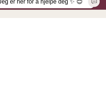
Jeg er her for å hjelpe deg ✨ 😊
KONSERN
HER KAN DU BETALE MED
NGE Lingerie
r
VI SENDER MED
aft
 Norsk