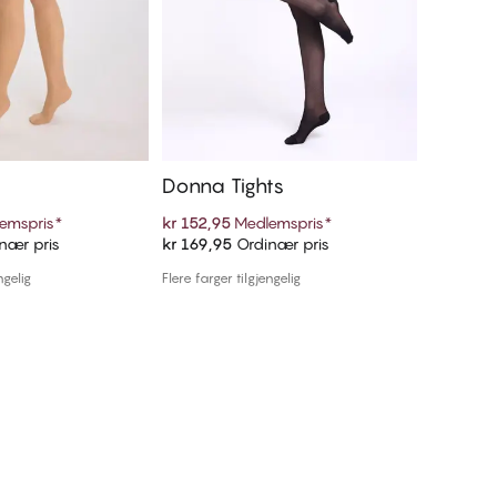
Donna Tights
Cora Ti
emspris
*
kr 152,95
Medlemspris
*
kr 152,9
nær pris
kr 169,95
Ordinær pris
kr 169,9
 handlekurven
Legg i handlekurven
ngelig
Flere farger tilgjengelig
Flere farger