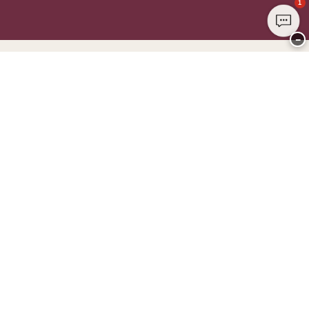
1
−
Dziękujemy za odwiedzenie
CHANGE Lingerie
PŁATNOŚĆ
DOSTAWA
Club CHANGE