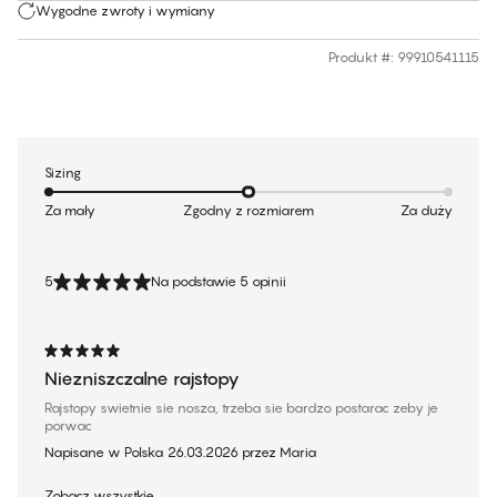
Wygodne zwroty i wymiany
Produkt #
:
99910541115
Sizing
Za mały
Zgodny z rozmiarem
Za duży
5
Na podstawie 5 opinii
Niezniszczalne rajstopy
Rajstopy swietnie sie nosza, trzeba sie bardzo postarac zeby je
porwac
Napisane w Polska
26.03.2026
przez
Maria
Zobacz wszystkie