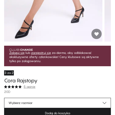
Zaloguj się
lub
zarejestruj się
za darmo, aby odblokować
ekskluzywne oferty członkowskie! Ceny klubowe są aktywne
tylko po zalogowaniu.
3 za 2
Cora​ Rajstopy
5 opinie
20D
40,49 zł
Cena dla klubowiczów
*
Wybierz rozmiar
44,99 zł
Cena regularna
Dodaj do koszyka