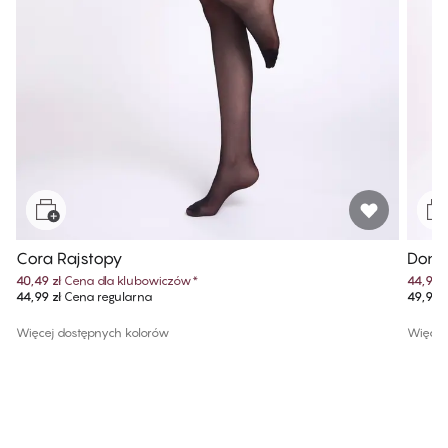
Cora Rajstopy
Donna
40,49 zł
Cena dla klubowiczów
*
44,99 z
44,99 zł
Cena regularna
49,99 z
Więcej dostępnych kolorów
Więcej