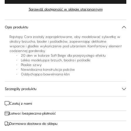
Kolor
:
Soft Beige
Sprawdź dostępność w sklepie stacjonarnym
Brak sugerowanego rozmiaru dla tego produktu
30 dni na zwrot | Bezpłatna dostawa do sklepu
Opis produktu
Rajstopy Cora zostały zaprojektowane, aby modelować sylwetkę w
okolicy brzucha, bioder i pośladków, zapewniając delikatne
wsparcie i gładkie wykończenie pod ubraniem. Komfortowy element
codziennej garderoby.
• 20 den w kolorze Soft Beige dla przejrzystego efektu
• Lekko modelujące brzuch, biodra i pośladki
• Płaskie szwy
• Niewidoczna konstrukcja palców
• Oddychająca bawełniana klin
Szczegóły produktu
Czatuj z nami
Łatwa i bezpieczna płatność
Darmowa dostawa do sklepu