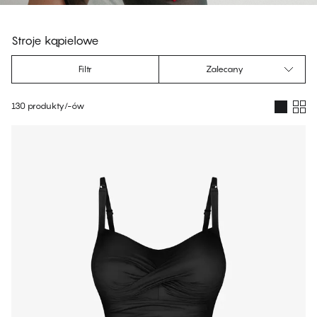
s
Stroje kąpielowe
Filtr
Zalecany
130 produkty/-ów
Produkty