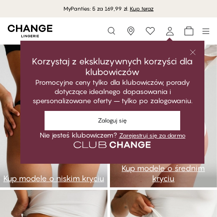
MyPanties: 5 za 169,99 zł.
Kup teraz
Storefinder
go1
go2
Korzystaj z ekskluzywnych korzyści dla
klubowiczów
Promocyjne ceny tylko dla klubowiczów, porady
dotyczące idealnego dopasowania i
spersonalizowane oferty – tylko po zalogowaniu.
Zaloguj się
Nie jesteś klubowiczem?
Zarejestruj się za darmo
Kup modele o średnim
Kup modele o niskim kryciu
kryciu
go3
go4