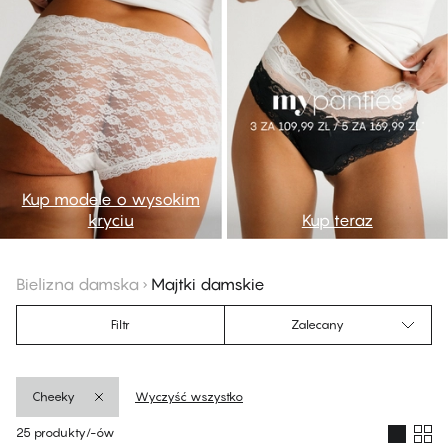
Kup modele o wysokim
kryciu
Kup teraz
Bielizna damska
Majtki damskie
Filtr
Zalecany
Cheeky
Wyczyść wszystko
25 produkty/-ów