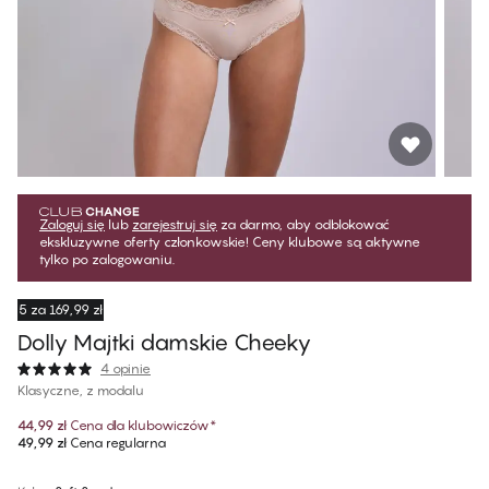
Zaloguj się
lub
zarejestruj się
za darmo, aby odblokować
ekskluzywne oferty członkowskie! Ceny klubowe są aktywne
tylko po zalogowaniu.
5 za 169,99 zł
Dolly Majtki damskie Cheeky
4 opinie
Klasyczne, z modalu
44,99 zł
Cena dla klubowiczów
*
49,99 zł
Cena regularna