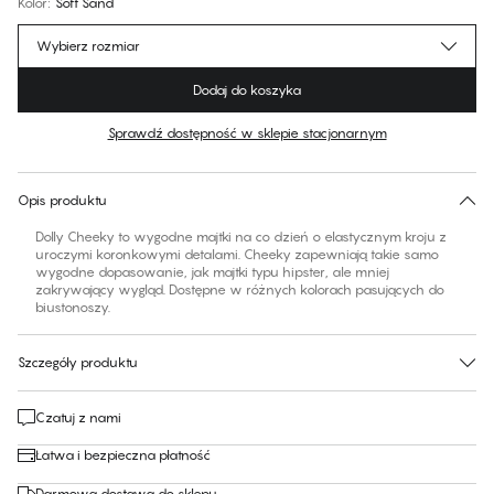
Kolor
:
Soft Sand
Wybierz rozmiar
Dodaj do koszyka
Sprawdź dostępność w sklepie stacjonarnym
Brak sugerowanego rozmiaru dla tego produktu
30 dni na zwrot | Bezpłatna dostawa do sklepu
Opis produktu
Dolly Cheeky to wygodne majtki na co dzień o elastycznym kroju z
uroczymi koronkowymi detalami. Cheeky zapewniają takie samo
wygodne dopasowanie, jak majtki typu hipster, ale mniej
zakrywający wygląd. Dostępne w różnych kolorach pasujących do
biustonoszy.
Szczegóły produktu
Czatuj z nami
Łatwa i bezpieczna płatność
Darmowa dostawa do sklepu