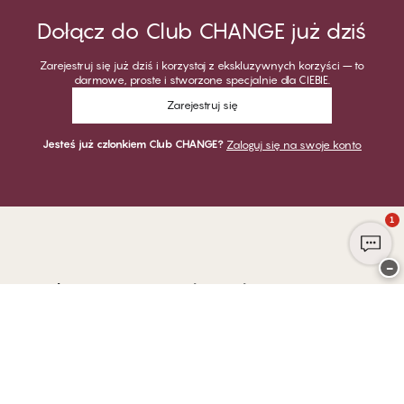
Dołącz do Club CHANGE już dziś
Zarejestruj się już dziś i korzystaj z ekskluzywnych korzyści – to
darmowe, proste i stworzone specjalnie dla CIEBIE.
Zarejestruj się
Jesteś już członkiem Club CHANGE?
Zaloguj się na swoje konto
1
−
Dziękujemy za odwiedzenie
CHANGE Lingerie
PŁATNOŚĆ