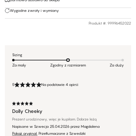
Wygodne zwroty i wymiany
Produkt #
:
99996452022
Sizing
Za mały
Zgodny z rozmiarem
Za duży
5
Na podstawie 4 opinii
Dolly Cheeky
Prezent urodzinowy, więc je kupiłam. Dobrze leżą
Napisane w Szwecja
25.04.2026
przez
Magdalena
Pokaż oryginał.
Przetłumaczone z Szwedzki