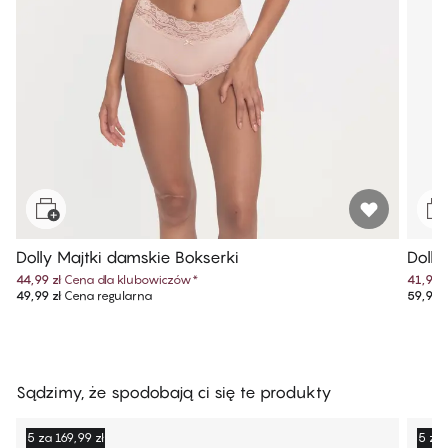
Dolly Majtki damskie Bokserki
Dolly
44,99 zł
Cena dla klubowiczów
*
41,99 z
49,99 zł
Cena regularna
59,99 z
Sądzimy, że spodobają ci się te produkty
5 za 169,99 zł
5 za 