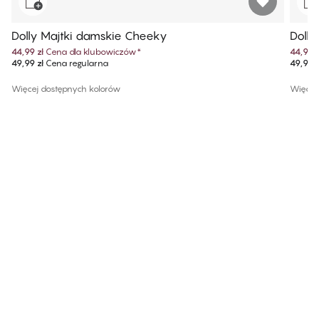
Dolly Majtki damskie Cheeky
Dolly
44,99 zł
Cena dla klubowiczów
*
44,99 z
49,99 zł
Cena regularna
49,99 z
Więcej dostępnych kolorów
Więcej