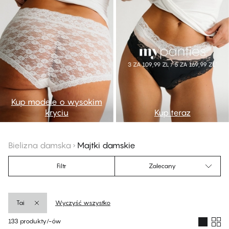
Kup modele o wysokim
kryciu
Kup teraz
Bielizna damska
Majtki damskie
Filtr
Zalecany
Tai
Wyczyść wszystko
133 produkty/-ów