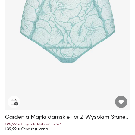
Gardenia Majtki damskie Tai Z Wysokim Stane
m
125,99 zł
Cena dla klubowiczów
*
139,99 zł
Cena regularna