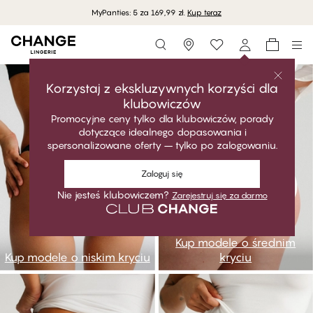
MyPanties: 5 za 169,99 zł.
Kup teraz
Storefinder
go1
go2
Korzystaj z ekskluzywnych korzyści dla
klubowiczów
Promocyjne ceny tylko dla klubowiczów, porady
dotyczące idealnego dopasowania i
spersonalizowane oferty – tylko po zalogowaniu.
Zaloguj się
Nie jesteś klubowiczem?
Zarejestruj się za darmo
Kup modele o średnim
Kup modele o niskim kryciu
kryciu
go3
go4