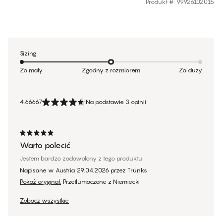
Produkt #
:
99926102015
Sizing
Za mały
Zgodny z rozmiarem
Za duży
4.66667
Na podstawie 3 opinii
Warto polecić
Jestem bardzo zadowolony z tego produktu
Napisane w Austria
29.04.2026
przez
Trunks
Pokaż oryginał.
Przetłumaczone z Niemiecki
Zobacz wszystkie