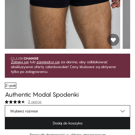
Zaloguj się
lub
zarejestruj się
za darmo, aby odblokować
ekskluzywne oferty członkowskie! Ceny klubowe są aktywne
tylko po zalogowaniu.
2-pak
Authentic Modal Spodenki
3 opinie
125,99 zł
Cena dla klubowiczów
*
Wybierz rozmiar
139,99 zł
Cena regularna
Dodaj do koszyka
Kolor
:
Black Beauty / Rosin
Sprawdź dostępność w sklepie stacjonarnym