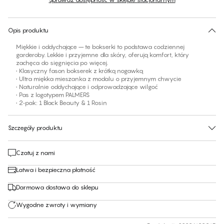
Brak sugerowanego rozmiaru dla tego produktu
30 dni na zwrot | Bezpłatna dostawa do sklepu
Opis produktu
Miękkie i oddychające – te bokserki to podstawa codziennej
garderoby. Lekkie i przyjemne dla skóry, oferują komfort, który
zachęca do sięgnięcia po więcej.
• Klasyczny fason bokserek z krótką nogawką
• Ultra miękka mieszanka z modalu o przyjemnym chwycie
• Naturalnie oddychające i odprowadzające wilgoć
• Pas z logotypem PALMERS
• 2‑pak: 1 Black Beauty & 1 Rosin
Szczegóły produktu
Czatuj z nami
Łatwa i bezpieczna płatność
Darmowa dostawa do sklepu
Wygodne zwroty i wymiany