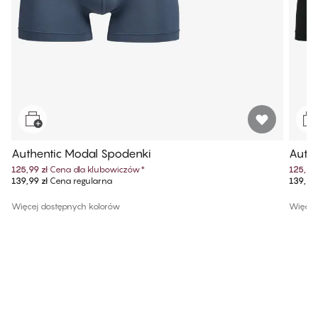
Authentic Modal Spodenki
Authe
125,99 zł
Cena dla klubowiczów
*
125,99 
139,99 zł
Cena regularna
139,99 
Więcej dostępnych kolorów
Więcej