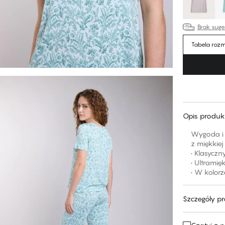
Brak sug
Tabela roz
Opis produk
Wygoda i 
z miękkiej
• Klasycz
• Ultramię
• W kolorz
Szczegóły p