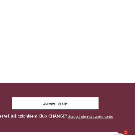
Zarejestruj się
esteś już członkiem Club CHANGE?
Zaloguj się na swoje konto
1