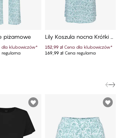
ie piżamowe
Lily Koszula nocna Krótki R
Lily Ha
ękaw
 dla klubowiczów
*
152,99 zł
Cena dla klubowiczów
*
152,99 zł
regularna
169,99 zł
Cena regularna
169,99 zł
 do koszyka
Dodaj do koszyka