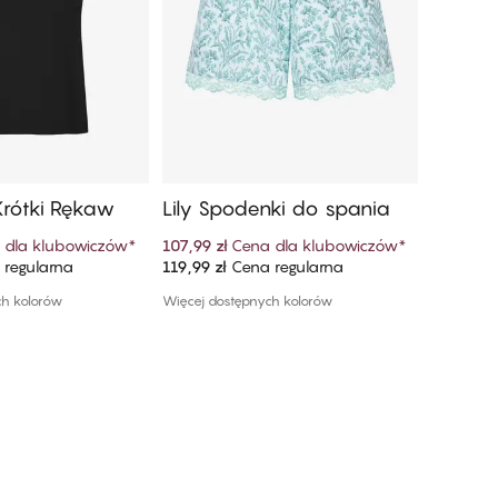
 Krótki Rękaw
Lily Spodenki do spania
Lily S
 dla klubowiczów
*
107,99 zł
Cena dla klubowiczów
*
125,99 zł
regularna
119,99 zł
Cena regularna
139,99 zł
 do koszyka
Dodaj do koszyka
ch kolorów
Więcej dostępnych kolorów
Więcej do