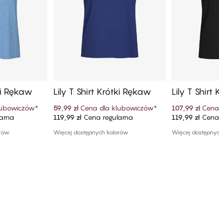
tki Rękaw
Lily T Shirt Krótki Rękaw
Lily T Shirt
lubowiczów
*
59,99 zł
Cena dla klubowiczów
*
107,99 zł
Cena
arna
119,99 zł
Cena regularna
119,99 zł
Cena 
szyka
Dodaj do koszyka
Dodaj
orów
Więcej dostępnych kolorów
Więcej dostępny