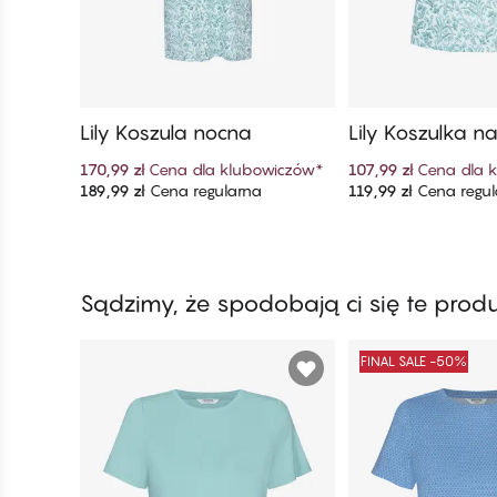
Lily Koszula nocna
Lily Koszulka n
ch
170,99 zł
Cena dla klubowiczów
*
107,99 zł
Cena dla 
189,99 zł
Cena regularna
119,99 zł
Cena regul
Dodaj do koszyka
Dodaj do ko
Sądzimy, że spodobają ci się te prod
FINAL SALE -50%