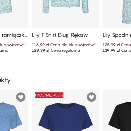
a ramiączka
Lily T Shirt Długi Rękaw
Lily Spodn
klubowiczów
*
116,99 zł
Cena dla klubowiczów
*
125,99 zł
Cena
arna
129,99 zł
Cena regularna
139,99 zł
Cena 
szyka
Dodaj do koszyka
Dodaj
ukty
FINAL SALE -50%