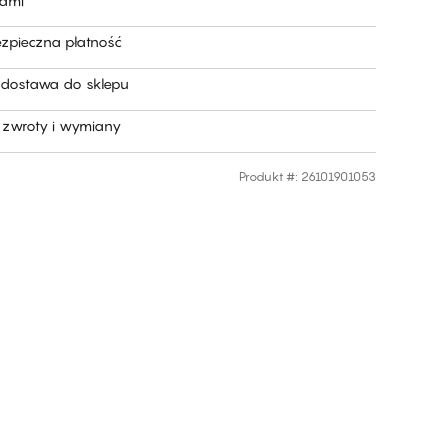
nami
ezpieczna płatność
dostawa do sklepu
zwroty i wymiany
Produkt #
:
26101901053