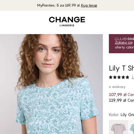
MyPanties: 5 za 169,99 zł.
Kup teraz
Zaloguj się
oferty czł
Lily T 
1
z wiskozy
107,99 zł
Ce
119,99 zł
Cen
Kolor
:
Lily Gr