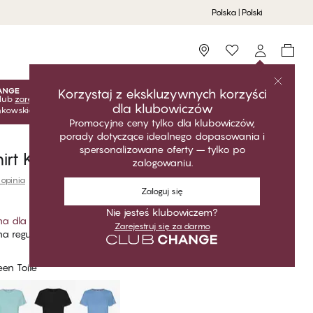
Polska | Polski
Storefinder
Korzystaj z ekskluzywnych korzyści
lub
zarejestruj się
za darmo, aby odblokować ekskluzywne
dla klubowiczów
onkowskie! Ceny klubowe są aktywne tylko po zalogowaniu.
Promocyjne ceny tylko dla klubowiczów,
porady dotyczące idealnego dopasowania i
spersonalizowane oferty – tylko po
Shirt Krótki Rękaw
zalogowaniu.
 opinia
Zaloguj się
Nie jesteś klubowiczem?
na dla klubowiczów
*
Zarejestruj się za darmo
a regularna
een Toile