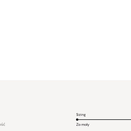
Sizing
kość
Za mały