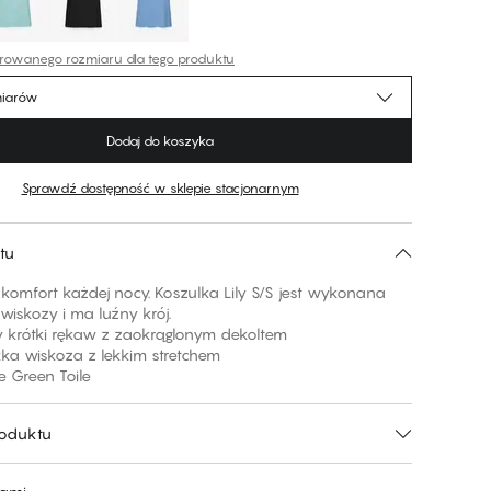
erowanego rozmiaru dla tego produktu
miarów
Dodaj do koszyka
Sprawdź dostępność w sklepie stacjonarnym
tu
komfort każdej nocy. Koszulka Lily S/S jest wykonana
 wiskozy i ma luźny krój.
ny krótki rękaw z zaokrąglonym dekoltem
kka wiskoza z lekkim stretchem
e Green Toile
roduktu