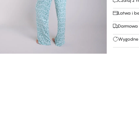
Czatuj z 
Łatwa i b
Darmowa 
Wygodne 