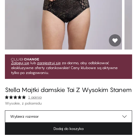
Zaloguj się
lub
zarejestruj się
za darmo, aby odblokować
ekskluzywne oferty członkowskie! Ceny klubowe są aktywne
tylko po zalogowaniu.
Stella Majtki damskie Tai Z Wysokim Stanem
1 opinia
Wysokie, z poliamidu
125,99 zł
Cena dla klubowiczów
*
Wybierz rozmiar
139,99 zł
Cena regularna
Dodaj do koszyka
Kolor
:
Black w. Gold