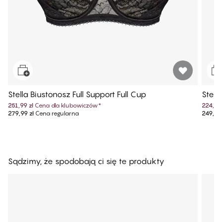
Stella Biustonosz Full Support Full Cup
Stell
251,99 zł
Cena dla klubowiczów
*
224,99 
279,99 zł
Cena regularna
249,99 
Sądzimy, że spodobają ci się te produkty