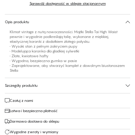
Sprawdź dostępność w sklepie stacjonarnym
Brak sugerowanego rozmiaru dla tego produktu
30 dni na zwrot | Bezpłatna dostawa do sklepu
Opis produktu
Klimat vintage z nutą nowoczesności. Majtki Stella Tai High Waist
pewnie i wygodnie podkreślają talię, wykonane z miękkiej,
elastycznej koronki z dodatkiem złotego połysku.
• Wysoki stan z pełnym zakryciem pupy
• Modelująca koronka dla gładkiej sylwetki
• Złote, kwiatowe hafty
• Wygodna, bezpieczna gumka w pasie
• Zaprojektowane, aby stworzyć komplet z dowolnym biustonoszem
Stella
Szczegóły produktu
Czatuj z nami
Łatwa i bezpieczna płatność
Darmowa dostawa do sklepu
Wygodne zwroty i wymiany