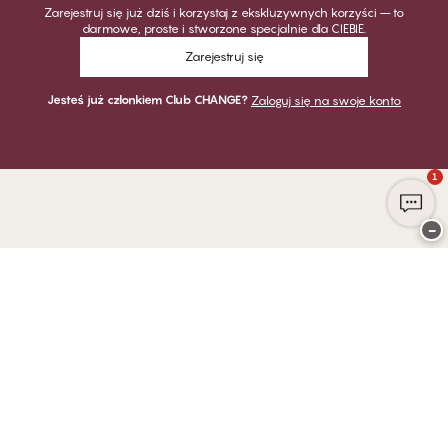
Zarejestruj się już dziś i korzystaj z ekskluzywnych korzyści – to
darmowe, proste i stworzone specjalnie dla CIEBIE.
Zarejestruj się
Jesteś już członkiem Club CHANGE?
Zaloguj się na swoje konto
1
−
Dziękujemy za odwiedzenie
CHANGE Lingerie
PŁATNOŚĆ
DOSTAWA