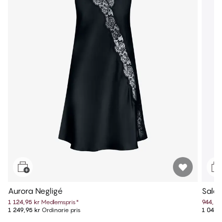
Aurora Negligé
Salan
1 124,95 kr
Medlemspris
*
944,95
1 249,95 kr
Ordinarie pris
1 049,