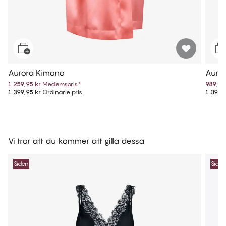
Aurora Kimono
Auro
1 259,95 kr
Medlemspris
*
989,95
1 399,95 kr
Ordinarie pris
1 099,
Vi tror att du kommer att gilla dessa
Siden
Siden