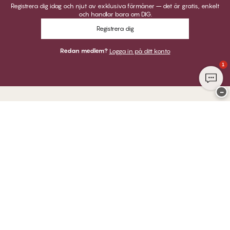
Registrera dig idag och njut av exklusiva förmåner – det är gratis, enkelt
och handlar bara om DIG.
Registrera dig
Redan medlem?
Logga in på ditt konto
1
−
Tack för att du besöker
Twilfit by CHANGE Lingerie
BETALNINGAR
VI SKICKAR MED