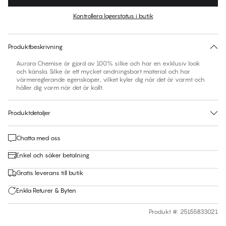
Färg
:
Candlelight Peach
Kontrollera lagerstatus i butik
Ingen storlek föreslås för den här produkten
30 dagars returrätt | Gratis leverans till butik
Produktbeskrivning
Aurora Chemise är gjord av 100% silke och har en exklusiv look
och känsla. Silke är ett mycket andningsbart material och har
värmereglerande egenskaper, vilket kyler dig när det är varmt och
håller dig varm när det är kallt.
Produktdetaljer
Chatta med oss
Enkel och säker betalning
Gratis leverans till butik
Enkla Returer & Byten
Produkt #
:
25155833021