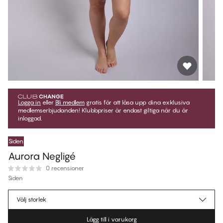
Logga in
eller
Bli medlem
gratis för att låsa upp dina exklusiva
medlemserbjudanden! Klubbpriser är endast giltiga när du är
inloggad.
Siden
Aurora Negligé
0 recensioner
Siden
1 079,95 kr
Medlemspris
*
Välj storlek
1 199,95 kr
Ordinarie pris
Lägg till i varukorg