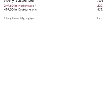
Avery Suspender
Avery
249,50 kr
Medlemspris
*
239,50
499,00 kr
Ordinarie pris
479,00
1 färg finns tillgängliga
Fler fär