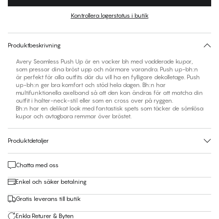
Färg
:
Tango Red
Kontrollera lagerstatus i butik
Hitta din storlek
30 dagars returrätt | Gratis leverans till butik
Produktbeskrivning
Avery Seamless Push Up är en vacker bh med vadderade kupor,
som pressar dina bröst upp och närmare varandra. Push up-bh:n
är perfekt för alla outfits där du vill ha en fylligare dekolletage. Push
up-bh:n ger bra komfort och stöd hela dagen. Bh:n har
multifunktionella axelband så att den kan ändras för att matcha din
outfit i halter-neck-stil eller som en cross over på ryggen.
Bh:n har en delikat look med fantastisk spets som täcker de sömlösa
kupor och avtagbara remmar över bröstet.
Produktdetaljer
Chatta med oss
Enkel och säker betalning
Gratis leverans till butik
Enkla Returer & Byten