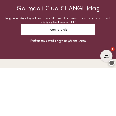
Gå med i Club CHANGE idag
Registrera dig idag och njut av exklusiva förmåner – det är gratis, enkelt
och handlar bara om DIG.
Registrera dig
Redan medlem?
Logga in på ditt konto
1
−
Tack för att du besöker
Twilfit by CHANGE Lingerie
BETALNINGAR