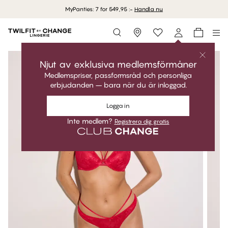
MyPanties: 7 for 549,95 :-
Handla nu
Storefinder
Njut av exklusiva medlemsförmåner
Medlemspriser, passformsråd och personliga
erbjudanden – bara när du är inloggad.
Logga in
Inte medlem?
Registrera dig gratis