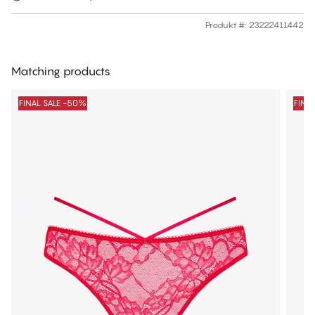
Produkt #
:
23222411442
Matching products
FINAL SALE -50%
FINA