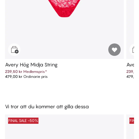
Avery Hög Midja String
Avery
239,50 kr
Medlemspris
*
239,50
479,00 kr
Ordinarie pris
479,00
Vi tror att du kommer att gilla dessa
FINAL SALE -50%
FINA