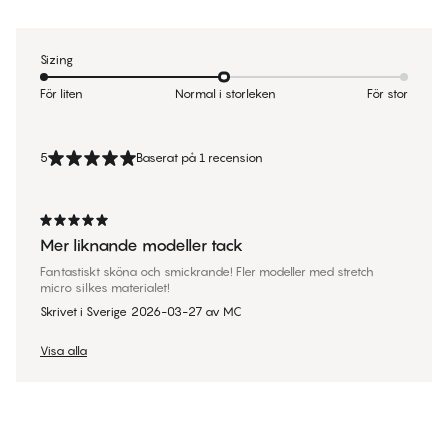
Sizing
För liten
Normal i storleken
För stor
5
Baserat på 1 recension
Mer liknande modeller tack
Fantastiskt sköna och smickrande! Fler modeller med stretch
micro silkes materialet!
Skrivet i Sverige
2026-03-27
av
MC
Visa alla