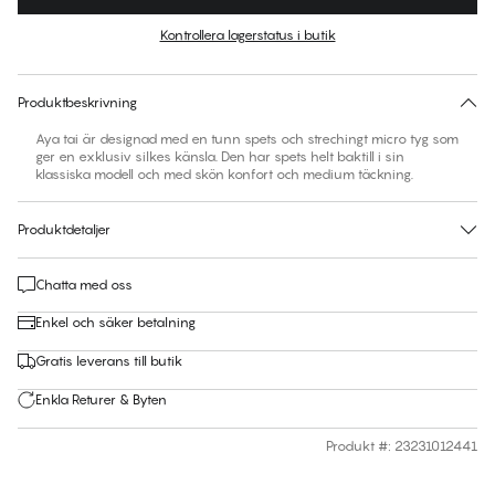
Färg
:
Deep Ocean
Kontrollera lagerstatus i butik
Ingen storlek föreslås för den här produkten
30 dagars returrätt | Gratis leverans till butik
Produktbeskrivning
Aya tai är designad med en tunn spets och strechingt micro tyg som
ger en exklusiv silkes känsla. Den har spets helt baktill i sin
klassiska modell och med skön konfort och medium täckning.
Produktdetaljer
Chatta med oss
Enkel och säker betalning
Gratis leverans till butik
Enkla Returer & Byten
Produkt #
:
23231012441