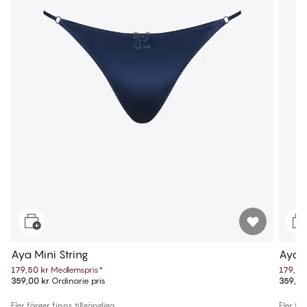
Aya Mini String
Aya M
179,50 kr
Medlemspris
*
179,50
359,00 kr
Ordinarie pris
359,00
Fler färger finns tillgängliga
Fler fär