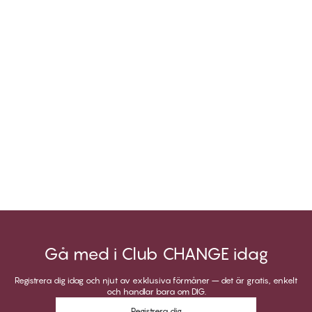
Gå med i Club CHANGE idag
Registrera dig idag och njut av exklusiva förmåner – det är gratis, enkelt
och handlar bara om DIG.
Registrera dig