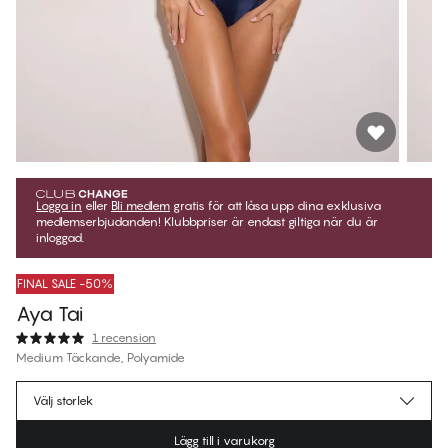
Logga in
eller
Bli medlem
gratis för att låsa upp dina exklusiva
medlemserbjudanden! Klubbpriser är endast giltiga när du är
inloggad.
FINAL SALE -50%
Aya Tai
1 recension
Medium Täckande, Polyamide
179,50 kr
Medlemspris
*
Välj storlek
359,00 kr
Ordinarie pris
Lägg till i varukorg