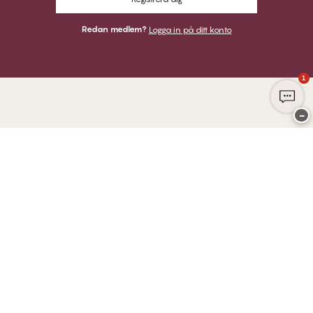
Redan medlem?
Logga in på ditt konto
1
−
Tack för att du besöker
Twilfit by CHANGE Lingerie
BETALNINGAR
VI SKICKAR MED