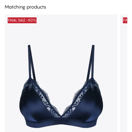
Matching products
FINAL SALE -50%
FINA