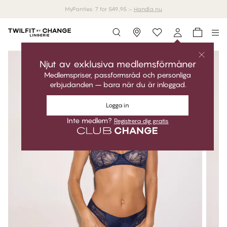
MyPanties: 7 for 549,95 :-
Handla nu
Storefinder
Njut av exklusiva medlemsförmåner
Medlemspriser, passformsråd och personliga
erbjudanden – bara när du är inloggad.
Logga in
Inte medlem?
Registrera dig gratis