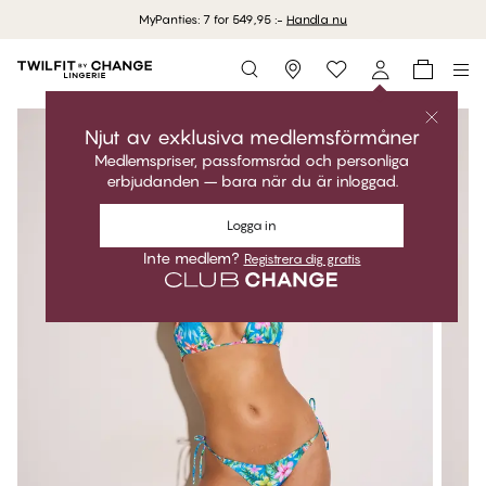
MyPanties: 7 for 549,95 :-
Handla nu
Storefinder
Njut av exklusiva medlemsförmåner
Medlemspriser, passformsråd och personliga
erbjudanden – bara när du är inloggad.
Logga in
Inte medlem?
Registrera dig gratis