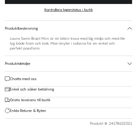
Färg
:
Hawayee
Kontrollera lagerstatus i butik
Ingen storlek föreslås för den här produkten
30 dagars returrätt | Gratis leverans till butik
Produktbeskrivning
Laura Swim Brazil Mini är en bikini trosa med låg midja och med lite
tyg både fram och bak. Man knyter i sidorna för en enkel och
perfekt passform.
Produktdetaljer
Chatta med oss
Enkel och säker betalning
Gratis leverans till butik
Enkla Returer & Byten
Produkt #
:
24178622021