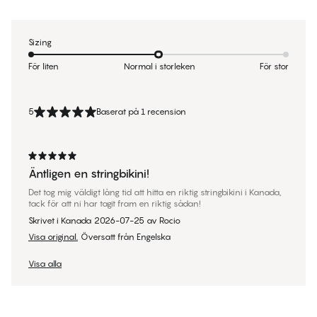
Sizing
För liten
Normal i storleken
För stor
5
Baserat på 1 recension
Äntligen en stringbikini!
Det tog mig väldigt lång tid att hitta en riktig stringbikini i Kanada,
tack för att ni har tagit fram en riktig sådan!
Skrivet i Kanada
2026-07-25
av
Rocio
Visa original.
Översatt från Engelska
Visa alla