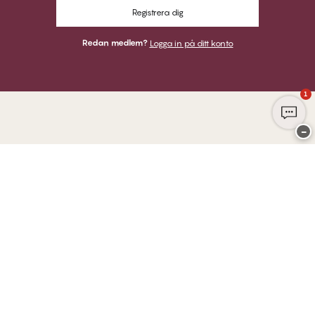
Registrera dig
Redan medlem?
Logga in på ditt konto
1
−
Tack för att du besöker
Twilfit by CHANGE Lingerie
BETALNINGAR
VI SKICKAR MED