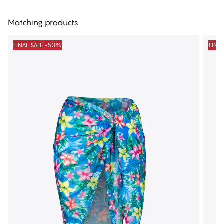
Matching products
FINAL SALE -50%
FINA