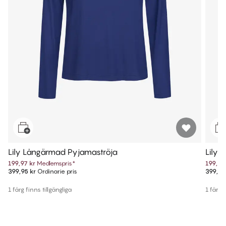
Lily Långärmad Pyjamaströja
Lily 
199,97 kr
Medlemspris
*
199,97
399,95 kr
Ordinarie pris
399,95
1 färg finns tillgängliga
1 färg f