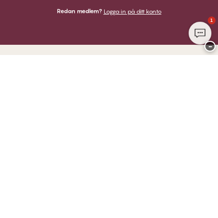
Redan medlem?
Logga in på ditt konto
1
−
Tack för att du besöker
Twilfit by CHANGE Lingerie
BETALNINGAR
VI SKICKAR MED
Club CHANGE