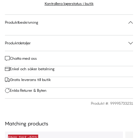
Kontrollera lagerstatus i butik
Ingen storlek föreslås för den här produkten
30 dagars returrätt | Gratis leverans till butik
Produktbeskrivning
Produktdetaljer
Chatta med oss
Enkel och säker betalning
Gratis leverans till butik
Enkla Returer & Byten
Produkt #
:
99995733231
Matching products
FINAL SALE -50%