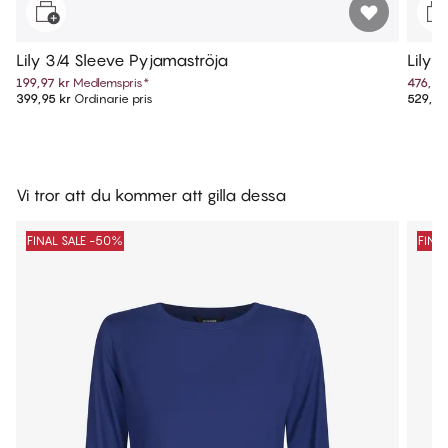
Lily 3/4 Sleeve Pyjamaströja
Lily 
199,97 kr
Medlemspris
*
476,95
399,95 kr
Ordinarie pris
529,95
Vi tror att du kommer att gilla dessa
FINAL SALE -50%
FINA