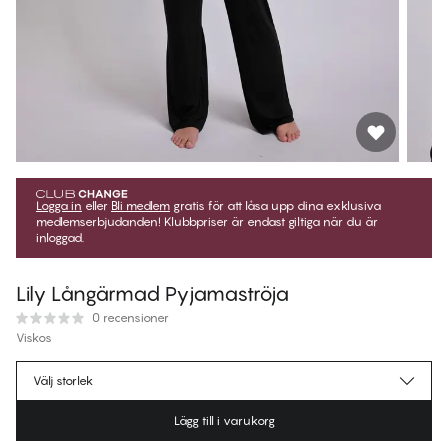
Logga in
eller
Bli medlem
gratis för att låsa upp dina exklusiva
medlemserbjudanden! Klubbpriser är endast giltiga när du är
inloggad.
Lily Långärmad Pyjamaströja
0 recensioner
Viskos
359,95 kr
Medlemspris
*
Välj storlek
399,95 kr
Ordinarie pris
Lägg till i varukorg
Färg
:
Black Beauty