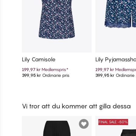
Lily Camisole
Lily Pyjamassho
199,97 kr
Medlemspris
*
199,97 kr
Medlemspr
399,95 kr
Ordinarie pris
399,95 kr
Ordinarie 
Lägg till i varukorg
Lägg till i v
Vi tror att du kommer att gilla dessa
FINAL SALE -50%