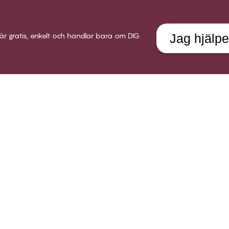
är gratis, enkelt och handlar bara om DIG.
Jag hjälpe
LUB CHANGE
SERVICE
VÅRT 
 Club Change
Leverans
Om Twil
llkor för medlemskap
Returer
Butiker
i medlem
Presentkort
Karriär
gga in
Testa en bh-utprovning
Socialt
Alla FAQ frågor
B2B
Kom i kontakt med oss
Policy för visselblåsare