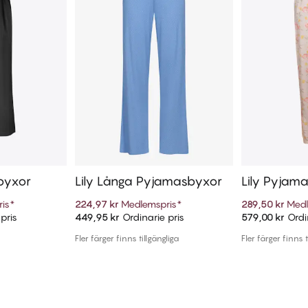
byxor
Lily Långa Pyjamasbyxor
Lily Pyjam
is
*
224,97 kr
Medlemspris
*
289,50 kr
Medl
pris
449,95 kr
Ordinarie pris
579,00 kr
Ordin
arukorg
Lägg till i varukorg
Lägg t
Fler färger finns tillgängliga
Fler färger finns t