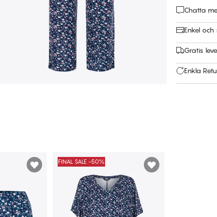
Chatta m
Enkel och 
Gratis leve
Enkla Retu
FINAL SALE -50%