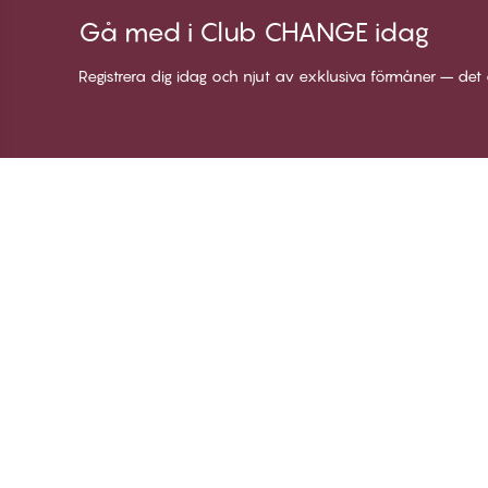
Gå med i Club CHANGE idag
Registrera dig idag och njut av exklusiva förmåner – det 
Tack för att du
C
besöker
Om
Twilfit by CHANGE
Vi
Lingerie
Bl
Lo