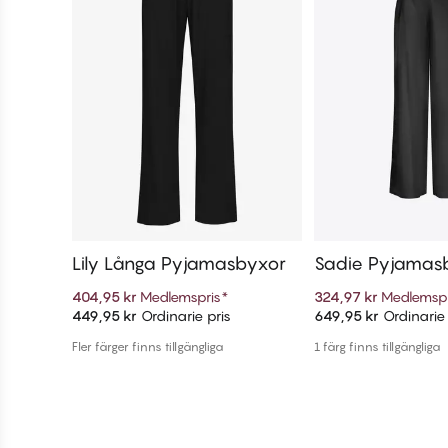
Lily Långa Pyjamasbyxor
Sadie Pyjamas
404,95 kr
Medlemspris
*
324,97 kr
Medlemspr
449,95 kr
Ordinarie pris
649,95 kr
Ordinarie 
Lägg till i varukorg
Lägg till i v
Fler färger finns tillgängliga
1 färg finns tillgängliga