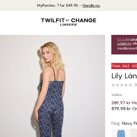
MyPanties: 7 for 549,95 :-
Handla nu
Logga in
ell
medlemserbj
FINAL SALE -
Lily L
0
Viskos
289,97 kr
Me
579,95 kr
Or
Färg
:
Navy Fl