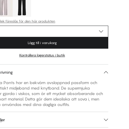
rlek föreslås för den här produkten
Lägg till i varukorg
Kontrollera lagerstatus i butik
rivning
ma Pants har en bekväm avslappnad passform och
stiskt midjeband med knytband. De supermjuka
r gjorda i viskos, som är ett mycket absorberande och
rt material. Detta gör dem idealiska att sova i, men
 användas med dina dagliga outfits.
jer