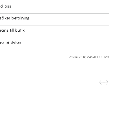
ed oss
säker betalning
rans till butik
rer & Byten
Produkt #
:
24243033123