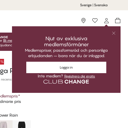
Sverige | Svenska
Storefinder
Njut av exklusiva
er
Bli medlem
gratis för att låsa upp dina exklusiva
medlemsförmåner
udanden! Klubbpriser är endast giltiga när du är inloggad.
Medlemspriser, passformsråd och personliga
erbjudanden – bara när du är inloggad.
50%
Logga in
ånga Pyjamasbyxor
Inte medlem?
Registrera dig gratis
 recensioner
dlemspris
*
dinarie pris
ower Rain