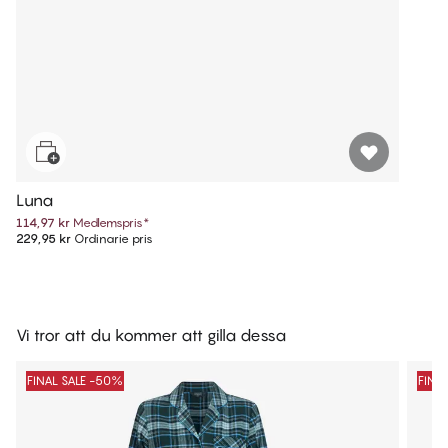
Luna
114,97 kr
Medlemspris
*
229,95 kr
Ordinarie pris
Vi tror att du kommer att gilla dessa
FINAL SALE -50%
FINA