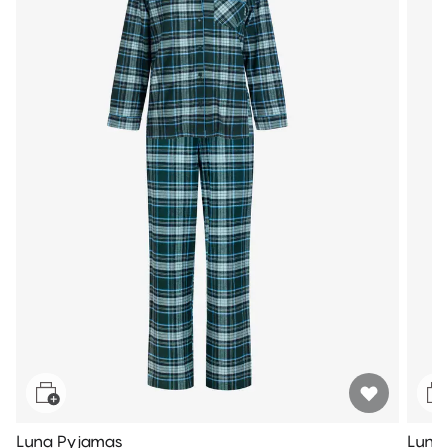
Luna Pyjamas
Luna