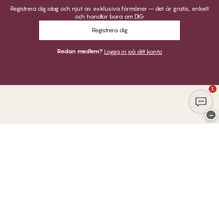
Registrera dig idag och njut av exklusiva förmåner – det är gratis, enkelt
och handlar bara om DIG.
Registrera dig
Redan medlem?
Logga in på ditt konto
1
−
Tack för att du besöker
Twilfit by CHANGE Lingerie
BETALNINGAR
VI SKICKAR MED