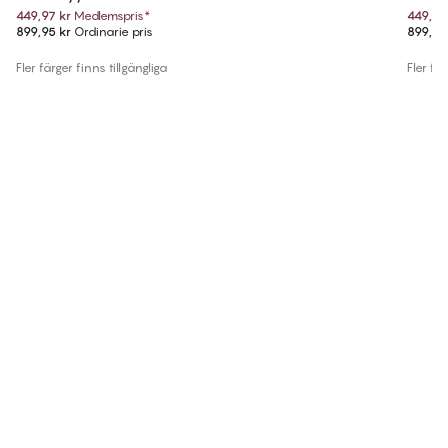
449,97 kr
Medlemspris
*
449,97
899,95 kr
Ordinarie pris
899,95
Fler färger finns tillgängliga
Fler fär