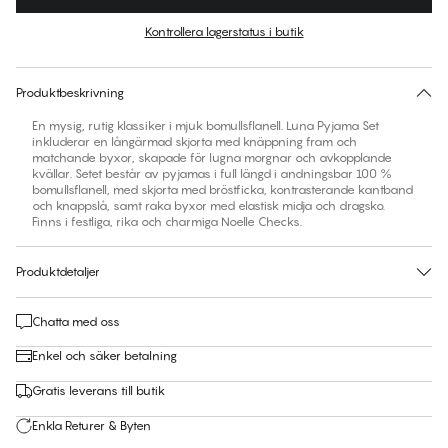
Färg
:
Noelle Checks
Kontrollera lagerstatus i butik
Ingen storlek föreslås för den här produkten
30 dagars returrätt | Gratis leverans till butik
Produktbeskrivning
En mysig, rutig klassiker i mjuk bomullsflanell. Luna Pyjama Set
inkluderar en långärmad skjorta med knäppning fram och
matchande byxor, skapade för lugna morgnar och avkopplande
kvällar. Setet består av pyjamas i full längd i andningsbar 100 %
bomullsflanell, med skjorta med bröstficka, kontrasterande kantband
och knappslå, samt raka byxor med elastisk midja och dragsko.
Finns i festliga, rika och charmiga Noelle Checks.
Produktdetaljer
Chatta med oss
Enkel och säker betalning
Gratis leverans till butik
Enkla Returer & Byten