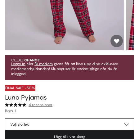
Logga in
eller
Bli medlem
gratis för att låsa upp dina exklusiva
medlemserbjudanden! Klubbpriser är endast giltiga när du är
inloggad.
FINAL SALE -50%
Luna Pyjamas
4 recensioner
Bomull
449,97 kr
Medlemspris
*
Välj storlek
899,95 kr
Ordinarie pris
Lägg till i varukorg