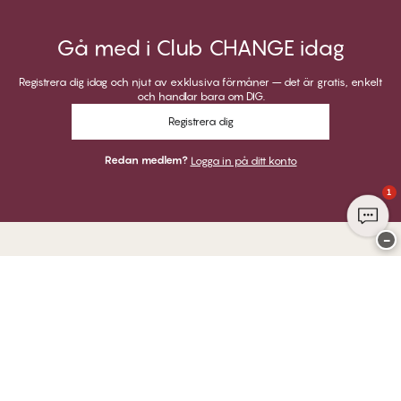
Gå med i Club CHANGE idag
Registrera dig idag och njut av exklusiva förmåner – det är gratis, enkelt
och handlar bara om DIG.
Registrera dig
Redan medlem?
Logga in på ditt konto
1
−
Tack för att du besöker
Twilfit by CHANGE Lingerie
BETALNINGAR