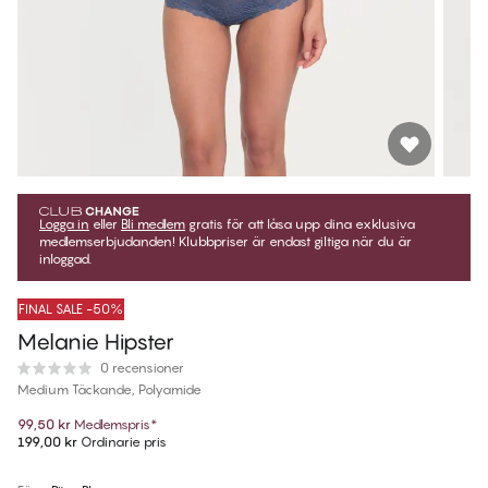
Logga in
eller
Bli medlem
gratis för att låsa upp dina exklusiva
medlemserbjudanden! Klubbpriser är endast giltiga när du är
inloggad.
FINAL SALE -50%
Melanie Hipster
0 recensioner
Medium Täckande, Polyamide
99,50 kr
Medlemspris
*
199,00 kr
Ordinarie pris