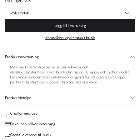
Färg
:
Bijou Blue
Välj storlek
Lägg till i varukorg
Kontrollera lagerstatus i butik
Ingen storlek föreslås för den här produkten
30 dagars returrätt | Gratis leverans till butik
Produktbeskrivning
Melanie Hipster-trosan är superbekväm och
elastisk. Hipstertrosan har bra täckning på rumpan och höftområdet.
Den vackra dammblå spetstrosan är gjord för att passa din kropp
perfekt. Hipstertrosan passar bra för alla storlekar.
Produktdetaljer
Chatta med oss
Enkel och säker betalning
Gratis leverans till butik