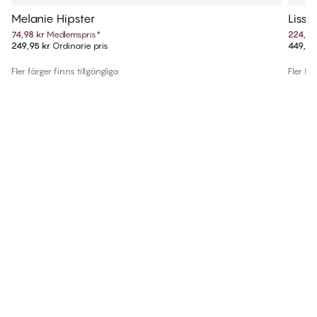
Melanie Hipster
Lissi 
74,98 kr
Medlemspris
*
224,97
249,95 kr
Ordinarie pris
449,95
Fler färger finns tillgängliga
Fler fär