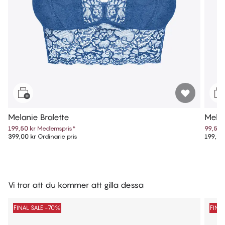
Melanie Bralette
Melan
199,50 kr
Medlemspris
*
99,50 
399,00 kr
Ordinarie pris
199,00
Vi tror att du kommer att gilla dessa
FINAL SALE -70%
FINA