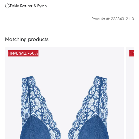
Enkla Returer & Byten
Produkt #
:
22234012113
Matching products
FINAL SALE -50%
FINA