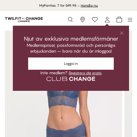
MyPanties: 7 for 549,95 :-
Handla nu
Storefinder
Njut av exklusiva medlemsförmåner
Medlemspriser, passformsråd och personliga
erbjudanden – bara när du är inloggad.
Logga in
Inte medlem?
Registrera dig gratis