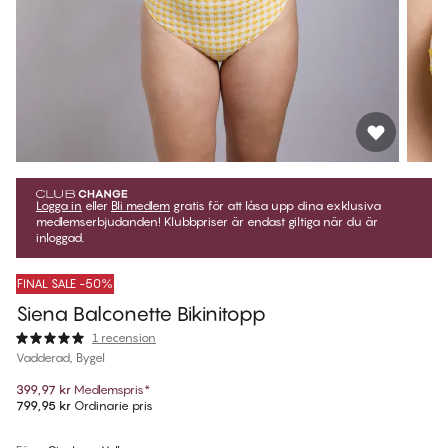
Logga in
eller
Bli medlem
gratis för att låsa upp dina exklusiva
medlemserbjudanden! Klubbpriser är endast giltiga när du är
inloggad.
FINAL SALE -50%
Siena Balconette Bikinitopp
1 recension
Vadderad, Bygel
399,97 kr
Medlemspris
*
799,95 kr
Ordinarie pris