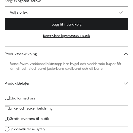
Färg
:
Gingham Yellow
Välj storlek
Lägg till i varukorg
Kontrollera lagerstatus i butik
Hitta din storlek
30 dagars returrätt | Gratis leverans till butik
Produktbeskrivning
Siena Swim vadderad bikinitopp har bygel och vadderade kupor för
lätt lyft och stöd, samt justerbara axelband och ett bälte
Produktdetaljer
Chatta med oss
Enkel och säker betalning
Gratis leverans till butik
Enkla Returer & Byten