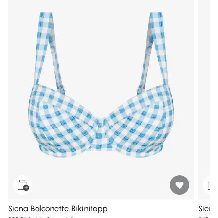
Siena Balconette Bikinitopp
Siena