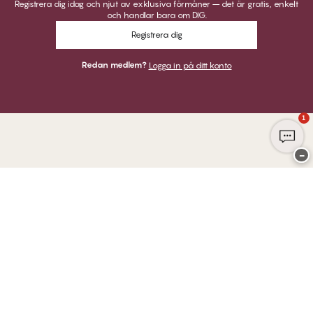
Registrera dig idag och njut av exklusiva förmåner – det är gratis, enkelt
och handlar bara om DIG.
Registrera dig
Redan medlem?
Logga in på ditt konto
1
−
Tack för att du besöker
Twilfit by CHANGE Lingerie
BETALNINGAR
VI SKICKAR MED