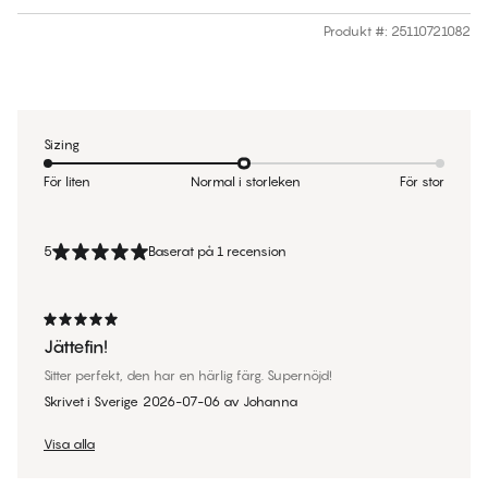
Produkt #
:
25110721082
Sizing
För liten
Normal i storleken
För stor
5
Baserat på 1 recension
Jättefin!
Sitter perfekt, den har en härlig färg. Supernöjd!
Skrivet i Sverige
2026-07-06
av
Johanna
Visa alla