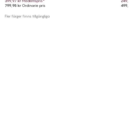
399,97 kr
Medlemspris
*
249,97
799,95 kr
Ordinarie pris
499,95
Fler färger finns tillgängliga