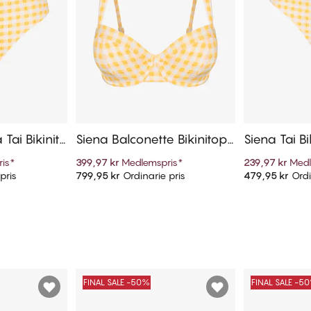
Tai Bikinitr
Siena Balconette Bikinitop
Siena Tai Bi
p
is
*
399,97 kr
Medlemspris
*
239,97 kr
Medl
pris
799,95 kr
Ordinarie pris
479,95 kr
Ordi
arukorg
Lägg till i varukorg
Lägg t
FINAL SALE -50%
FINAL SALE -5