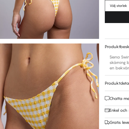
Välj storlek
Produktbesk
Siena Swim
skärning 
en bekväm
Produktdetal
Chatta m
Enkel och 
Gratis leve