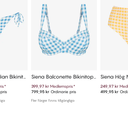
ian Bikinitr
Siena Balconette Bikinitop
Siena Hög M
p
osa
is
*
399,97 kr
Medlemspris
*
249,97 kr
Medl
pris
799,95 kr
Ordinarie pris
499,95 kr
Ordi
arukorg
Lägg till i varukorg
Lägg t
liga
Fler färger finns tillgängliga