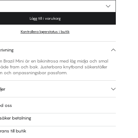
Lägg till i varukorg
Kontrollera lagerstatus i butik
rivning
 Brazil Mini är en bikinitrosa med låg midja och smal
både fram och bak. Justerbara knytband säkerställer
 och anpassningsbar passform.
jer
ed oss
säker betalning
rans till butik