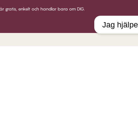
är gratis, enkelt och handlar bara om DIG.
Jag hjälpe
LUB CHANGE
SERVICE
VÅRT 
 Club Change
Leverans
Om Twil
llkor för medlemskap
Returer
Butiker
i medlem
Presentkort
Karriär
gga in
Testa en bh-utprovning
Socialt
Alla FAQ frågor
B2B
Kom i kontakt med oss
Policy för visselblåsare