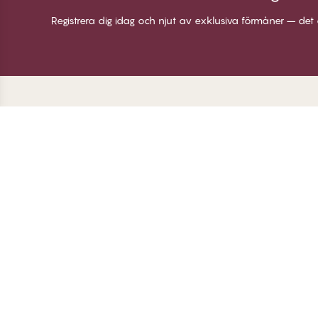
Registrera dig idag och njut av exklusiva förmåner – det 
Tack för att du
C
besöker
Om
Twilfit by CHANGE
Vi
Lingerie
Bl
Lo