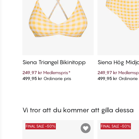
Siena Triangel Bikinitopp
Siena Hög Midja 
osa
249,97 kr
Medlemspris
*
249,97 kr
Medlemspr
499,95 kr
Ordinarie pris
499,95 kr
Ordinarie 
Lägg till i varukorg
Lägg till i v
Vi tror att du kommer att gilla dessa
FINAL SALE -50%
FINAL SALE -50%