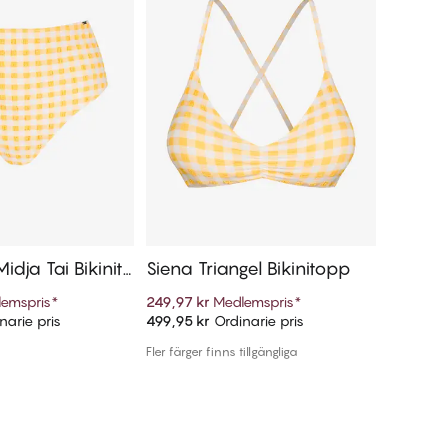
idja Tai Bikinitr
Siena Triangel Bikinitopp
Siena T
emspris
*
249,97 kr
Medlemspris
*
239,97 k
narie pris
499,95 kr
Ordinarie pris
479,95 k
ill i varukorg
Lägg till i varukorg
Fler färger finns tillgängliga
1 färg finn