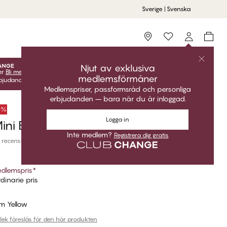
Sverige | Svenska
Storefinder
Njut av exklusiva
er
Bli medlem
gratis för att låsa upp dina exklusiva
medlemsförmåner
udanden! Klubbpriser är endast giltiga när du är inloggad.
Medlemspriser, passformsråd och personliga
erbjudanden – bara när du är inloggad.
50%
Logga in
ni Brazilian Bikinitrosa
Inte medlem?
Registrera dig gratis
 recensioner
dlemspris
*
dinarie pris
m Yellow
rlek föreslås för den här produkten