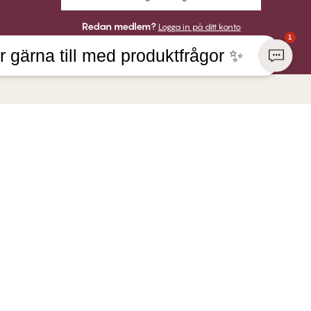
Redan medlem?
Logga in på ditt konto
1
r gärna till med produktfrågor ✨
FÖRETAG
BETALNINGAR
fit by CHANGE Lingerie
VI SKICKAR MED
 hos Twilfit by CHANGE
 ansvar