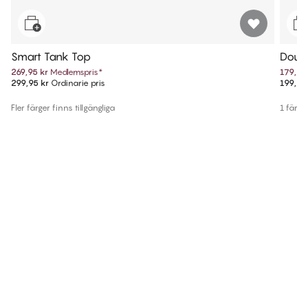
Smart Tank Top
Doub
269,95 kr
Medlemspris
*
179,95
299,95 kr
Ordinarie pris
199,95
Fler färger finns tillgängliga
1 färg f