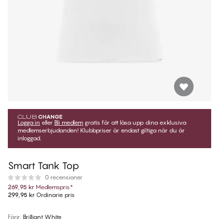
Logga in
eller
Bli medlem
gratis för att låsa upp dina exklusiva
medlemserbjudanden! Klubbpriser är endast giltiga när du är
inloggad.
Smart Tank Top
0 recensioner
269,95 kr
Medlemspris
*
299,95 kr
Ordinarie pris
Färg
:
Brilliant White