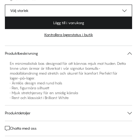
Välj storlek
Lägg till i varukorg
Kontrollera lagerstatus i butik
Ingen storlek föreslås för den här produkten
30 dagars returrätt | Gratis leverans till butik
Produktbeskrivning
En minimalistisk bas designad för att kännas mjuk mot huden. Detta
linne utan ärmar är tillverkat i vår signatur bomulls-
modalblandning med stretch och skuret för komfort. Perfekt för
lager-på-lager.
• Ärmlös design med rund hals
• Ren, figurnära silhuett
• Mjuk stretchjersey för en smidig känsla
• Rent och klassiskt i Brilliant White
Produktdetaljer
Chatta med oss