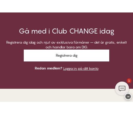
Gå med i Club CHANGE idag
Registrera dig idag och njut av exklusiva förmåner – det är gratis, enkelt
och handlar bara om DIG.
Registrera dig
Redan medlem?
Logga in på ditt konto
1
−
Tack för att du besöker
Twilfit by CHANGE Lingerie