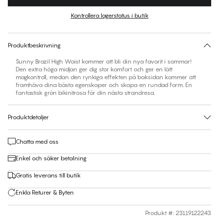
Färg
:
Katydid
Kontrollera lagerstatus i butik
Ingen storlek föreslås för den här produkten
30 dagars returrätt | Gratis leverans till butik
Produktbeskrivning
Sunny Brazil High Waist kommer att bli din nya favorit i sommar!
Den extra höga midjan ger dig stor komfort och ger en lätt
magkontroll, medan den rynkiga effekten på baksidan kommer att
framhäva dina bästa egenskaper och skapa en rundad form. En
fantastisk grön bikinitrosa för din nästa strandresa.
Produktdetaljer
Chatta med oss
Enkel och säker betalning
Gratis leverans till butik
Enkla Returer & Byten
Produkt #
:
23119122243