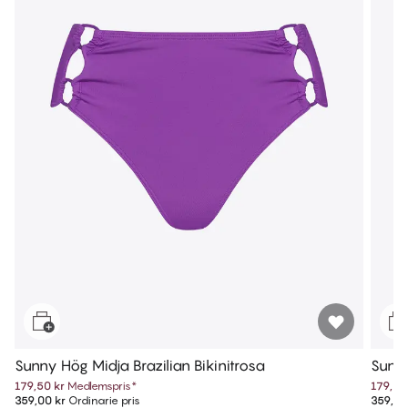
Sunny Hög Midja Brazilian Bikinitrosa
Sunny
179,50 kr
Medlemspris
*
179,50
359,00 kr
Ordinarie pris
359,00