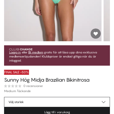
Logga in
eller
Bli medlem
gratis för att låsa upp dina exklusiva
medlemserbjudanden! Klubbpriser är endast giltiga när du är
inloggad.
FINAL SALE -50%
Sunny Hög Midja Brazilian Bikinitrosa
0 recensioner
Medium Täckande
179,50 kr
Medlemspris
*
Välj storlek
359,00 kr
Ordinarie pris
Lägg till i varukorg