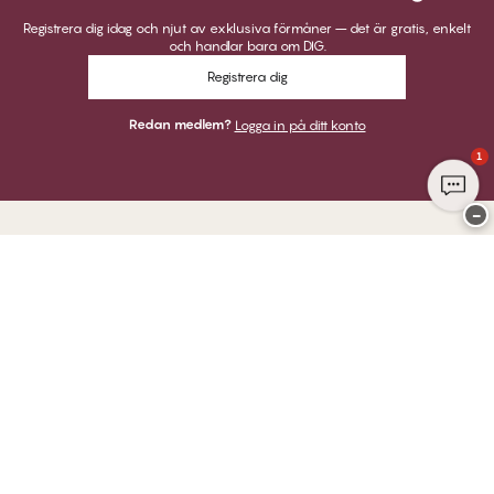
Registrera dig idag och njut av exklusiva förmåner – det är gratis, enkelt
och handlar bara om DIG.
Registrera dig
Redan medlem?
Logga in på ditt konto
1
−
Tack för att du besöker
Twilfit by CHANGE Lingerie
BETALNINGAR
VI SKICKAR MED