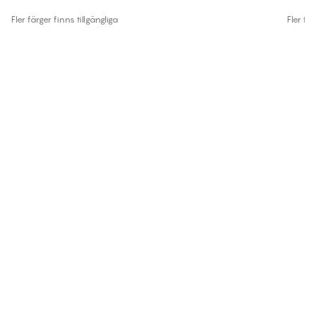
Fler färger finns tillgängliga
Fler fär