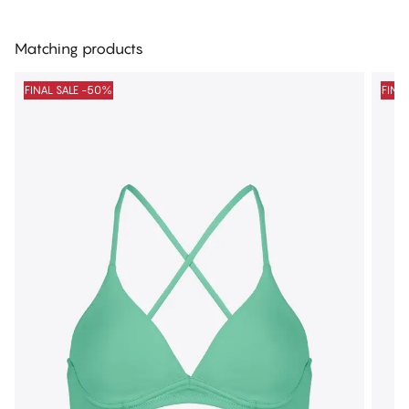
Matching products
FINAL SALE -50%
FINA