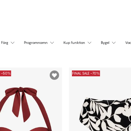
Handla nu
Handla nu
Färg
Programnamn
Kup funktion
Bygel
Vad
E -50%
FINAL SALE -70%