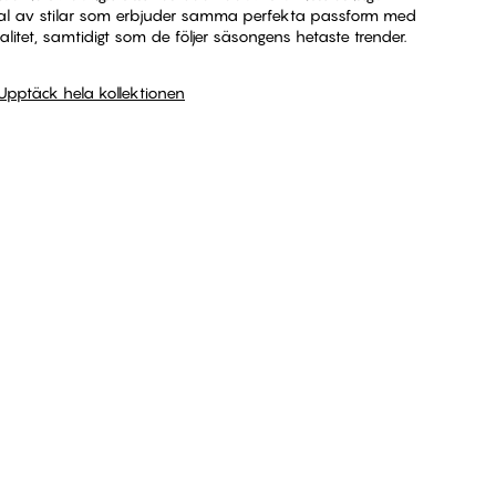
rval av stilar som erbjuder samma perfekta passform med
itet, samtidigt som de följer säsongens hetaste trender.
Upptäck hela kollektionen
Upptäck hela kollektionen
h2
Accessoarer