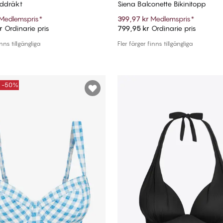
addräkt
Siena Balconette Bikinitopp
Medlemspris
*
399,97 kr
Medlemspris
*
r
Ordinarie pris
799,95 kr
Ordinarie pris
Lägg till i varukorg
Lägg till i varukorg
inns tillgängliga
Fler färger finns tillgängliga
E -50%