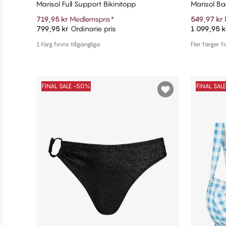
Marisol Full Support Bikinitopp
Marisol B
719,95 kr
Medlemspris
*
549,97 kr
799,95 kr
Ordinarie pris
1 099,95 k
Lägg till i varukorg
1 färg finns tillgängliga
Fler färger f
FINAL SALE -50%
FINAL SAL