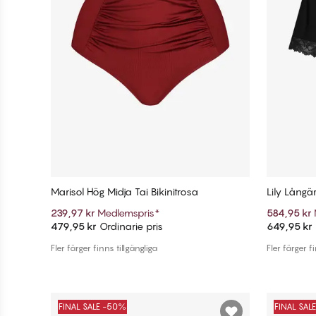
Marisol Hög Midja Tai Bikinitrosa
Lily Lång
239,97 kr
Medlemspris
*
584,95 kr
479,95 kr
Ordinarie pris
649,95 kr
Lägg till i varukorg
Fler färger finns tillgängliga
Fler färger f
FINAL SALE -50%
FINAL SAL