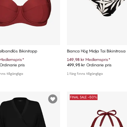
elbandlös Bikinitopp
Bianca Hög Midja Tai Bikinitrosa
Medlemspris
*
149,98 kr
Medlemspris
*
Ordinarie pris
499,95 kr
Ordinarie pris
Lägg till i varukorg
Lägg till i varukorg
inns tillgängliga
1 färg finns tillgängliga
FINAL SALE -50%