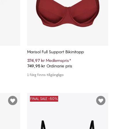
Marisol Full Support Bikinitopp
374,97 kr
Medlemspris
*
749,95 kr
Ordinarie pris
Lägg till i varukorg
1 färg finns tillgängliga
FINAL SALE -50%