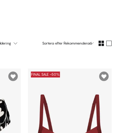
Handla nu
Handla nu
dering
Sortera efter
Rekommenderad
FINAL SALE -50%