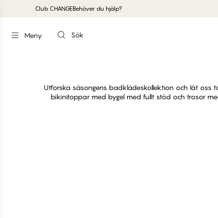
Club CHANGE
Behöver du hjälp?
Sök
Meny
Utforska säsongens badklädeskollektion och låt oss t
bikinitoppar med bygel med fullt stöd och trosor med