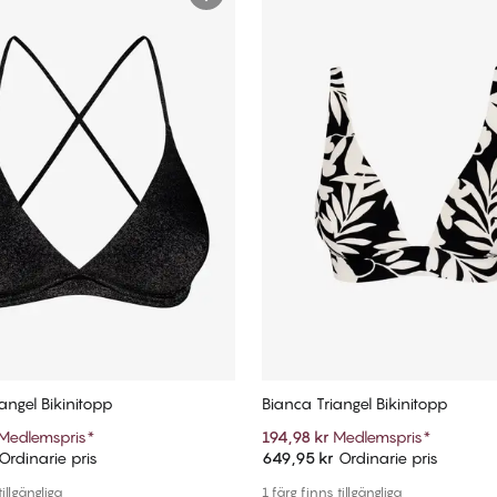
angel Bikinitopp
Bianca Triangel Bikinitopp
Medlemspris
*
194,98 kr
Medlemspris
*
Ordinarie pris
649,95 kr
Ordinarie pris
Lägg till i varukorg
Lägg till i varukorg
tillgängliga
1 färg finns tillgängliga