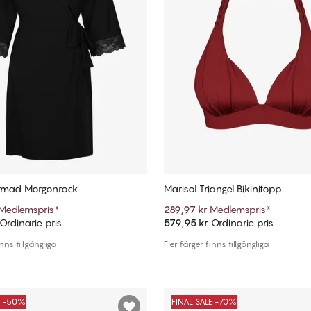
ärmad Morgonrock
Marisol Triangel Bikinitopp
Medlemspris
*
289,97 kr
Medlemspris
*
Ordinarie pris
579,95 kr
Ordinarie pris
Lägg till i varukorg
Lägg till i varukorg
inns tillgängliga
Fler färger finns tillgängliga
E -50%
FINAL SALE -70%