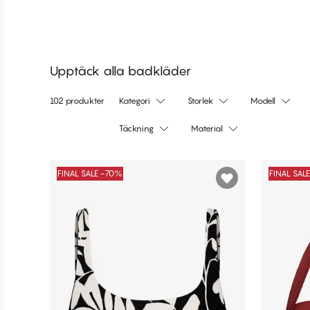
Handla nu
Handla nu
Handla nu
Handla nu
Upptäck alla badkläder
102 produkter
Kategori
Storlek
Modell
Täckning
Material
Produkter
FINAL SALE -70%
FINAL SAL