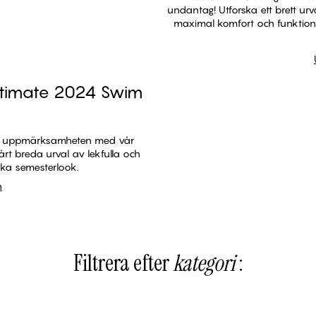
undantag! Utforska ett brett u
maximal komfort och funktional
Intimate 2024 Swim
nga uppmärksamheten med vår
rt breda urval av lekfulla och
ika semesterlook.
n
 kollektionen
Filtrera efter
kategori
:
trosor
Baddräkter