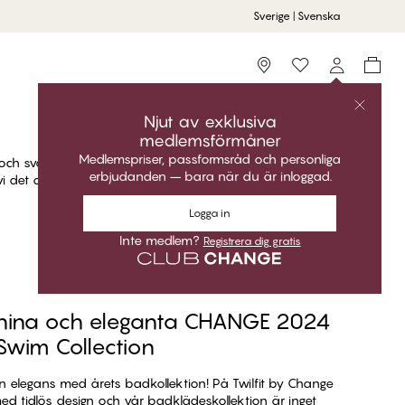
Sverige | Svenska
Storefinder
Njut av exklusiva
medlemsförmåner
Medlemspriser, passformsråd och personliga
r och svalkande dopp i poolen. Oavsett om du föredrar
erbjudanden – bara när du är inloggad.
i det du behöver! Utforska kollektionen och hitta din
Logga in
Inte medlem?
Registrera dig gratis
inina och eleganta CHANGE 2024
Swim Collection
n elegans med årets badkollektion! På Twilfit by Change
med tidlös design och vår badklädeskollektion är inget