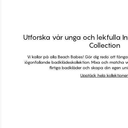
h1
Utforska vår unga och lekfulla 
Collection
Vi kallar på alla Beach Babes! Gör dig redo att få
iögonfallande badklädeskollektion. Mixa och matcha vå
flirtiga badkläder och skapa din egen un
Upptäck hela kollektione
Upptäck hela
Bikini toppar
Bikini 