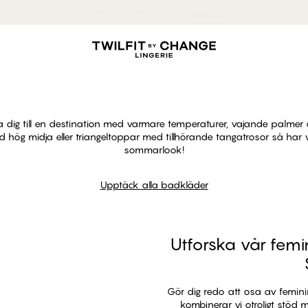
MyPanties: 7 for 549,95 :-
Handla nu
Dyk in i vårt
baduniversum
a dig till en destination med varmare temperaturer, vajande palme
 hög midja eller triangeltoppar med tillhörande tangatrosor så har v
sommarlook!
Upptäck alla badkläder
Upptäck alla badkläder
Utforska vår fem
Gör dig redo att osa av femini
kombinerar vi otroligt stöd 