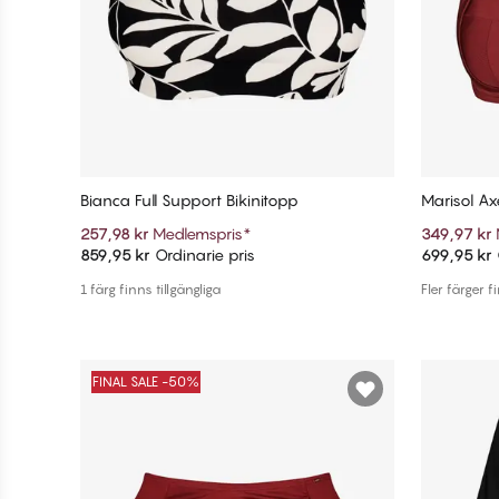
Bianca Full Support Bikinitopp
Marisol Ax
257,98 kr
Medlemspris
*
349,97 kr
859,95 kr
Ordinarie pris
699,95 kr
Lägg till i varukorg
1 färg finns tillgängliga
Fler färger f
FINAL SALE -50%