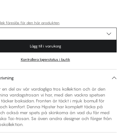
rlek föreslås för den här produkten
Lägg till i varukorg
Kontrollera lagerstatus i butik
rivning
 en del av vår vardagliga tros kollektion och är den
nina vardagstrosan vi har, med den vackra spetsen
täcker baksidan. Fronten är täckt i mjuk bomull för
 och komfort. Denna Hipster har komplett täcka på
och också mer spets på skinkorna än vad du får med
ska Tai-trosan. Se även andra designer och färger från
oskollektion.