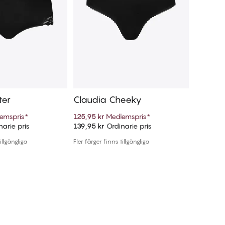
ter
Claudia Cheeky
Claudi
emspris
*
125,95 kr
Medlemspris
*
125,95 k
arie pris
139,95 kr
Ordinarie pris
139,95 k
ill i varukorg
Lägg till i varukorg
illgängliga
Fler färger finns tillgängliga
Fler färger