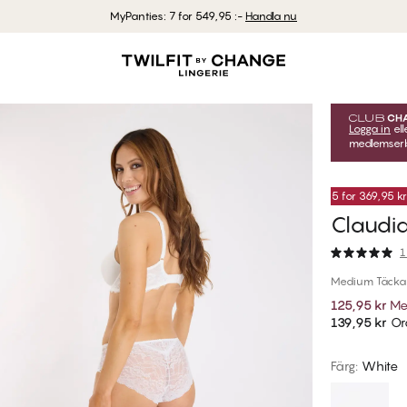
MyPanties: 7 for 549,95 :-
Handla nu
Logga in
ell
medlemserbj
5 for 369,95 kr
Claudia
1
Medium Täckan
125,95 kr
Me
139,95 kr
Ord
Färg
:
White