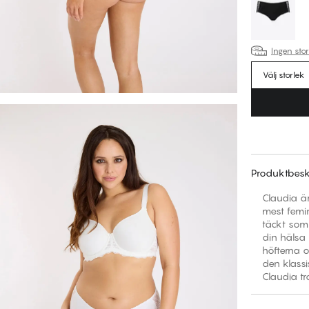
Ingen sto
Välj storlek
Produktbesk
Claudia är
mest femi
täckt som 
din hälsa
höfterna 
den klassi
Claudia tr