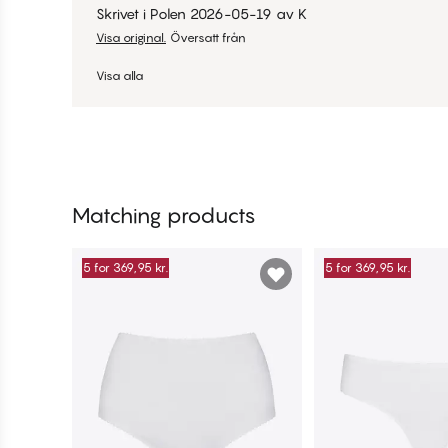
Skrivet i Polen
2026-05-19
av
K
Visa original.
Översatt från
Visa alla
Matching products
5 for 369,95 kr.
5 for 369,95 kr.