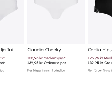
ja Tai
Claudia Cheeky
Cecilia Hips
is
*
125,95 kr
Medlemspris
*
125,95 kr
Medl
pris
139,95 kr
Ordinarie pris
139,95 kr
Ordin
arukorg
Lägg till i varukorg
Lägg t
liga
Fler färger finns tillgängliga
Fler färger finns t