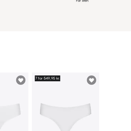
För liten
7 for 549,95 kr.