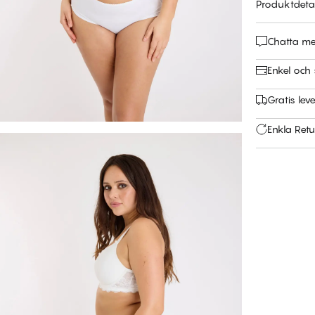
Produktdetal
Chatta m
Enkel och 
Gratis leve
Enkla Retu