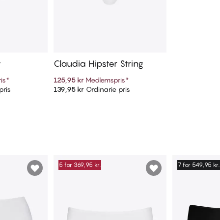
y
Claudia Hipster String
is
*
125,95 kr
Medlemspris
*
pris
139,95 kr
Ordinarie pris
arukorg
Lägg till i varukorg
5 for 369,95 kr.
7 for 549,95 kr.