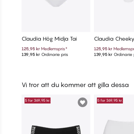
Claudia Hög Midja Tai
Claudia Cheek
125,95 kr
Medlemspris
*
125,95 kr
Medlemspr
139,95 kr
Ordinarie pris
139,95 kr
Ordinarie 
Lägg till i varukorg
Lägg till i v
Vi tror att du kommer att gilla dessa
5 for 369,95 kr.
5 for 369,95 kr.