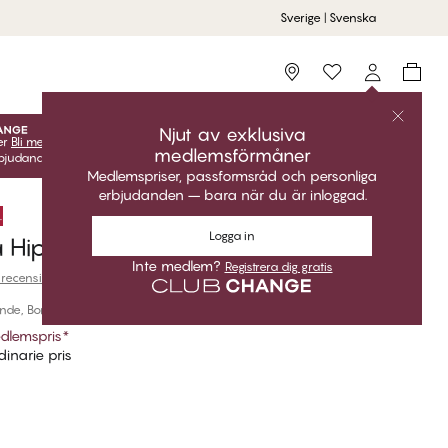
Sverige | Svenska
Storefinder
Njut av exklusiva
er
Bli medlem
gratis för att låsa upp dina exklusiva
medlemsförmåner
udanden! Klubbpriser är endast giltiga när du är inloggad.
Medlemspriser, passformsråd och personliga
erbjudanden – bara när du är inloggad.
.
Logga in
 Hipster
Inte medlem?
Registrera dig gratis
 recension
de, Bomull
dlemspris
*
inarie pris