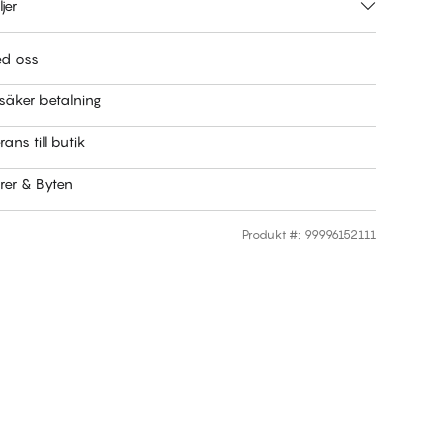
jer
ed oss
säker betalning
rans till butik
rer & Byten
Produkt #
:
99996152111