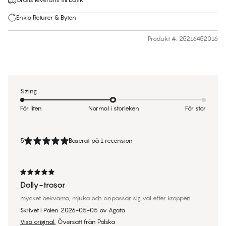
Enkla Returer & Byten
Produkt #
:
25216452016
Sizing
För liten
Normal i storleken
För stor
5
Baserat på 1 recension
Dolly-trosor
mycket bekväma, mjuka och anpassar sig väl efter kroppen
Skrivet i Polen
2026-05-05
av
Agata
Visa original.
Översatt från Polska