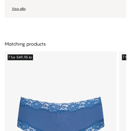
Visa alla
Matching products
7 for 549,95 kr.
7 for