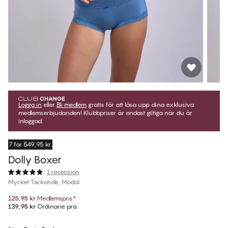
Logga in
eller
Bli medlem
gratis för att låsa upp dina exklusiva
medlemserbjudanden! Klubbpriser är endast giltiga när du är
inloggad.
7 for 549,95 kr.
Dolly Boxer
1 recension
Mycket Täckande, Modal
125,95 kr
Medlemspris
*
139,95 kr
Ordinarie pris