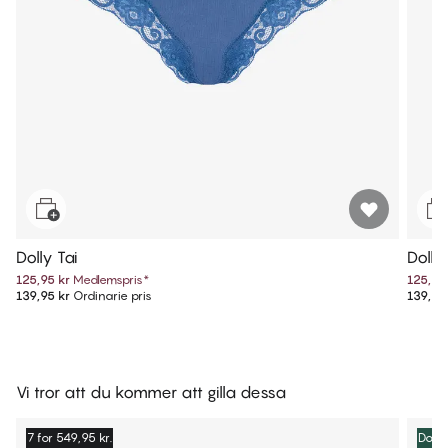
Dolly Tai
Dolly
125,95 kr
Medlemspris
*
125,95
139,95 kr
Ordinarie pris
139,95
Vi tror att du kommer att gilla dessa
7 for 549,95 kr.
Dolly