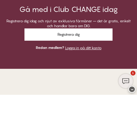
Gå med i Club CHANGE idag
Registrera dig idag och njut av exklusiva förmåner – det är gratis, enkelt
och handlar bara om DIG.
Registrera dig
Redan medlem?
Logga in på ditt konto
1
−
Tack för att du besöker
Twilfit by CHANGE Lingerie
BETALNINGAR