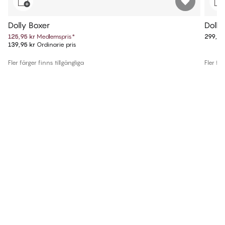
Dolly Boxer
Dolly
125,95 kr
Medlemspris
*
299,95
139,95 kr
Ordinarie pris
Fler färger finns tillgängliga
Fler fär