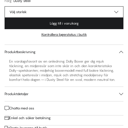
Färg
:
Dusty Steel
Välj storlek
Lägg till i varukorg
Kontrollera lagerstatus i butik
Ingen storlek föreslås för den här produkten
30 dagars returrätt | Gratis leverans till butik
Produktbeskrivning
En vardagsfavorit av en anledning. Dolly Boxer ger dig mjuk
täckning, en midjeresår som inte skär in och den karakteristiska
Dolly-spetskanten; midjehög boxermodell med full bakre täckning,
elastisk spetsresår i midjan, mjuk och stretchig modaljersey för
komfort hela dagen – i Dusty Steel för en sval, modern neutral ton.
Produktdetaljer
Chatta med oss
Enkel och säker betalning
Gratis leverans till butik