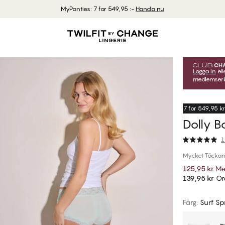
MyPanties: 7 for 549,95 :-
Handla nu
Logga in
ell
medlemserbj
7 for 549,95 kr
Dolly B
1
Mycket Täckan
125,95 kr
Me
139,95 kr
Ord
Färg
:
Surf Sp