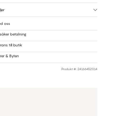
jer
ed oss
säker betalning
rans till butik
rer & Byten
Produkt #
:
24166452014