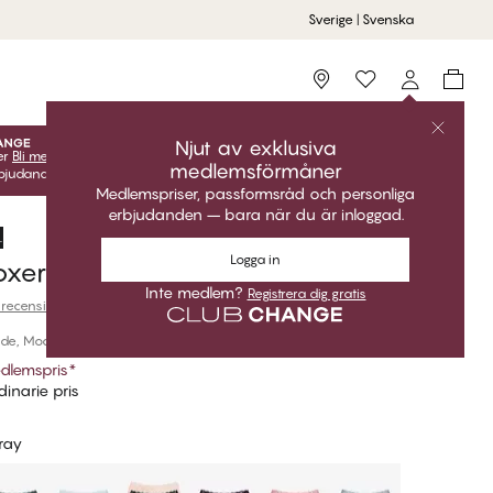
Sverige | Svenska
Storefinder
Njut av exklusiva
er
Bli medlem
gratis för att låsa upp dina exklusiva
medlemsförmåner
udanden! Klubbpriser är endast giltiga när du är inloggad.
Medlemspriser, passformsråd och personliga
erbjudanden – bara när du är inloggad.
.
Logga in
oxer
Inte medlem?
Registrera dig gratis
 recension
de, Modal
dlemspris
*
inarie pris
ray