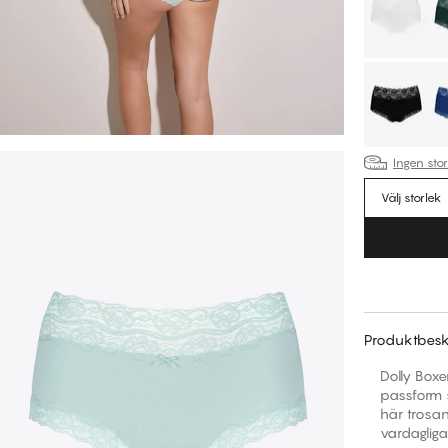
Ingen sto
Välj storlek
Produktbesk
Dolly Box
passform s
här trosan
vardagliga