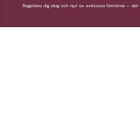
Registrera dig idag och njut av exklusiva förmåner – det 
Tack för att du
C
besöker
Om
Twilfit by CHANGE
Vi
Lingerie
Bl
Lo
© CHANGE LINGERIE 2026. All rights reserved
Co