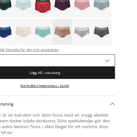
rlek föreslås för den här produkten
Lägg till i varukorg
Kontrollera lagerstatus i butik
rivning
er är en bekväm och skön trosa med en snygg elastisk
om täcker. båda skinkorna. Söta spetsdetaljer gör den
 extra feminin. Finns i olika färger för att matcha dina
 bh:ar.