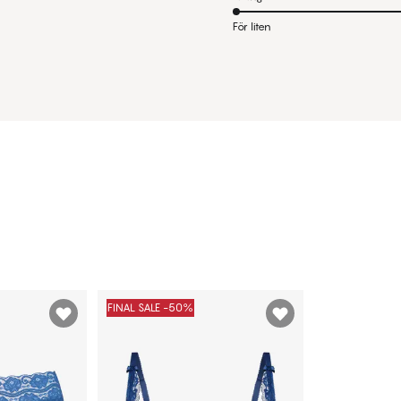
För liten
FINAL SALE -50%