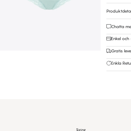
Produktdetal
Chatta m
Enkel och 
Gratis leve
Enkla Retu
Sizing