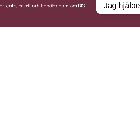
Jag hjälpe
är gratis, enkelt och handlar bara om DIG.
LUB CHANGE
SERVICE
VÅRT 
 Club Change
Leverans
Om Twil
llkor för medlemskap
Returer
Butiker
i medlem
Presentkort
Karriär
gga in
Testa en bh-utprovning
Socialt
Alla FAQ frågor
B2B
Kom i kontakt med oss
Policy för visselblåsare
okies
Sverige | Svenska
Integritetspolicy
Allmänna villkor