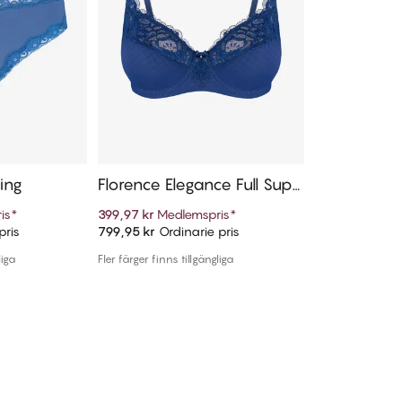
ring
Florence Elegance Full Supp
ort Full Cup Bh
is
*
399,97 kr
Medlemspris
*
pris
799,95 kr
Ordinarie pris
arukorg
Lägg till i varukorg
liga
Fler färger finns tillgängliga